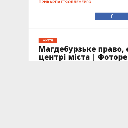
ПРИКАРПАТТЯОБЛЕНЕРГО
ЖИТТЯ
Магдебурзьке право, 
центрі міста | Фотор
історика Івана Тимів
Опубліковано
15.03.2024