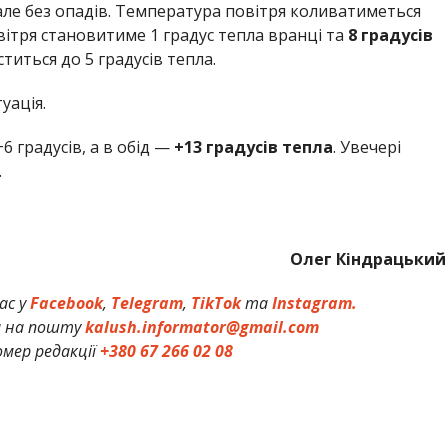
але без опадів. Температура повітря коливатиметься
овітря становитиме 1 градус тепла вранці та
8 градусів
титься до 5 градусів тепла.
уація.
6 градусів, а в обід —
+13 градусів тепла
. Увечері
.
Олег Кіндрацький
ас у
Facebook
,
Telegram
,
TikTok
та
Instagram.
и на пошту
kalush.informator@gmail.com
мер редакції
+380 67 266 02 08