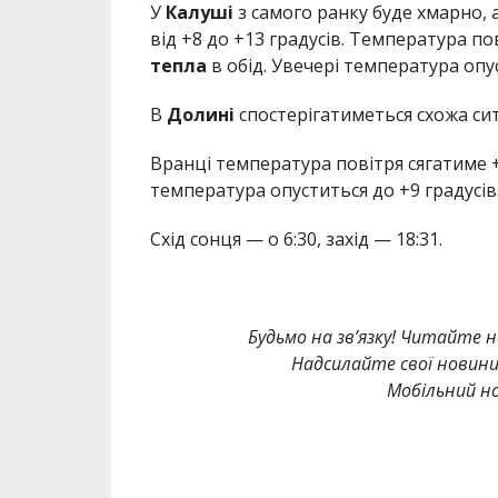
У
Калуші
з самого ранку буде хмарно, 
від +8 до +13 градусів. Температура п
тепла
в обід. Увечері температура опус
В
Долині
спостерігатиметься схожа сит
Вранці температура повітря сягатиме +
температура опуститься до +9 градусів
Схід сонця — о 6:30, захід — 18:31.
Будьмо на зв’язку! Читайте н
Надсилайте свої новин
Мобільний но