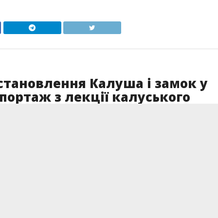
становлення Калуша і замок у
епортаж з лекції калуського
а