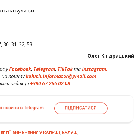
ть на вулицях:
 30, 31, 32, 53.
Олег Кіндрацький
ас у
Facebook
,
Telegram
,
TikTok
та
Instagram.
и на пошту
kalush.informator@gmail.com
мер редакції
+380 67 266 02 08
ЕРГІЇ
,
ВИМКНЕННЯ У КАЛУШІ
,
КАЛУШ
,