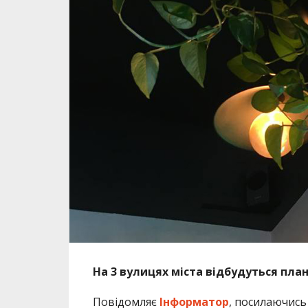
На 3 вулицях міста відбудуться план
Повідомляє
Інформатор
, посилаючись