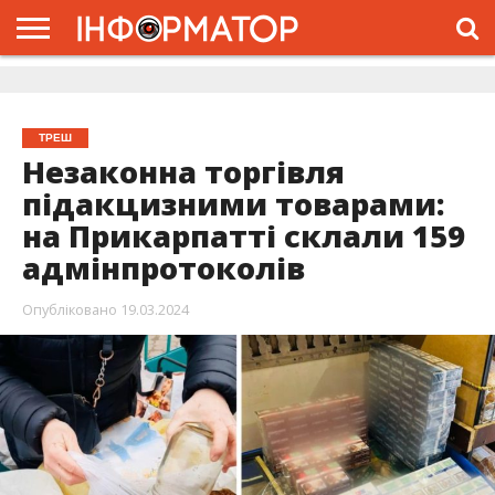
ГОЛОВНА
ЖИТТЯ
ВЛАДА
ГРОШІ
ТРЕШ
ДОЛИНА
РОЗСЛІДУВАННЯ
РЕКЛАМА
ПРО
ПРО
ІНТЕРВ’Ю
ВІДЕО
НАС
ПРОЄКТ
ТРЕШ
Незаконна торгівля
підакцизними товарами:
на Прикарпатті склали 159
адмінпротоколів
Опубліковано
19.03.2024