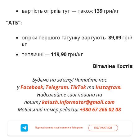
вартість огірків тут — також
139
грн/кг
“АТБ”:
огірки першого гатунку вартують
89,89
грн/
кг
тепличні —
119,90
грн/кг
Віталіна Костів
Будьмо на зв’язку! Читайте нас
у
Facebook
,
Telegram
,
TikTok
та
Instagram.
Надсилайте свої новини на
пошту
kalush.informator@gmail.com
Мобільний номер редакції
+380 67 266 02 08