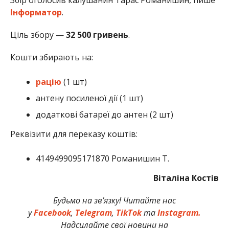
Інформатор
.
Ціль збору —
32 500 гривень
.
Кошти збирають на:
рацію
(1 шт)
антену посиленої дії (1 шт)
додаткові батареї до антен (2 шт)
Реквізити для переказу коштів:
4149499095171870 Романишин Т.
Віталіна Костів
Будьмо на зв’язку! Читайте нас
у
Facebook
,
Telegram
,
TikTok
та
Instagram.
Надсилайте свої новини на