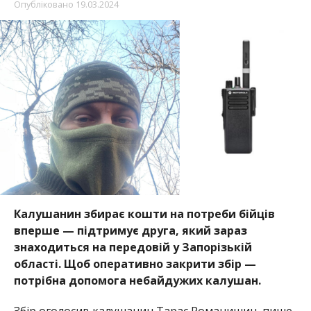
Опубліковано
19.03.2024
Калушанин збирає кошти на потреби бійців
вперше — підтримує друга, який зараз
знаходиться на передовій у Запорізькій
області. Щоб оперативно закрити збір —
потрібна допомога небайдужих калушан.
Збір оголосив калушанин Тарас Романишин, пише