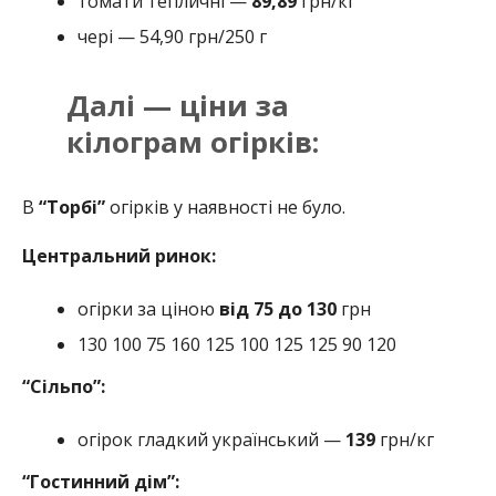
томати тепличні —
89,89
грн/кг
чері — 54,90 грн/250 г
Далі — ціни за
кілограм огірків:
В
“Торбі”
огірків у наявності не було.
Центральний ринок:
огірки за ціною
від 75 до 130
грн
130 100 75 160 125 100 125 125 90 120
“Сільпо”:
огірок гладкий український —
139
грн/кг
“Гостинний дім”: