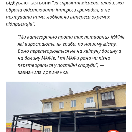
відбуваються вони
“за сприяння місцевої влади, яка
обрана відстоювати інтереси громадян, а не
нехтувати ними, лобіюючи інтереси окремих
підприємців”.
“Ми категорично проти тих потворних МАФів,
які виростають, як гриби, по нашому місту.
Воно перетворюється не на квітучу долину а
на долину МАФів. І ті МАФи рано чи пізно
перетворяться у постійні споруди”,
—
зазначила долинянка.