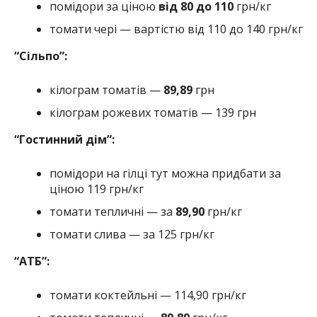
помідори за ціною
від 80 до 110
грн/кг
томати чері — вартістю від 110 до 140 грн/кг
“Сільпо”:
кілограм томатів —
89,89
грн
кілограм рожевих томатів — 139 грн
“Гостинний дім”:
помідори на гілці тут можна придбати за
ціною 119 грн/кг
томати тепличні — за
89,90
грн/кг
томати слива — за 125 грн/кг
“АТБ”:
томати коктейльні — 114,90 грн/кг