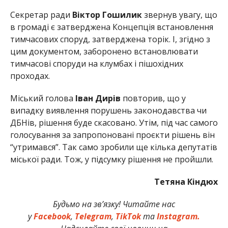
Секретар ради
Віктор Гошилик
звернув увагу, що
в громаді є затверджена Концепція встановлення
тимчасових споруд, затверджена торік. І, згідно з
цим документом, заборонено встановлювати
тимчасові споруди на клумбах і пішохідних
проходах.
Міський голова
Іван Дирів
повторив, що у
випадку виявлення порушень законодавства чи
ДБНів, рішення буде скасовано. Утім, під час самого
голосування за запропоновані проєкти рішень він
“утримався”. Так само зробили ще кілька депутатів
міської ради. Тож, у підсумку рішення не пройшли.
Тетяна Кіндюх
Будьмо на зв’язку! Читайте нас
у
Facebook
,
Telegram
,
TikTok
та
Instagram.