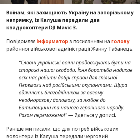
Воїнам, які захищають Україну на запорізькому
напрямку, із Калуша передали два
квадрокоптери DJI Mavic 3.
Повідомляє
Інформатор
з посиланням на
голову
районної військової адміністрації Жанну Табанець.
“Славні українські воїни продовжують бути на
сторожі нашої свободи. Їхня боротьба надихає
всіх нас робити добрі справи для спільної
Перемоги над російськими окупантами. Щира
вдячність благодійникам за вагому
неодноразову допомогу, за любов до
Батьківщини та нашого героїчного народу.
Разом переможемо!”
— йдеться у дописі.
Раніше ми писали, що для потреб військових
волонтери із Калуша передали черговий