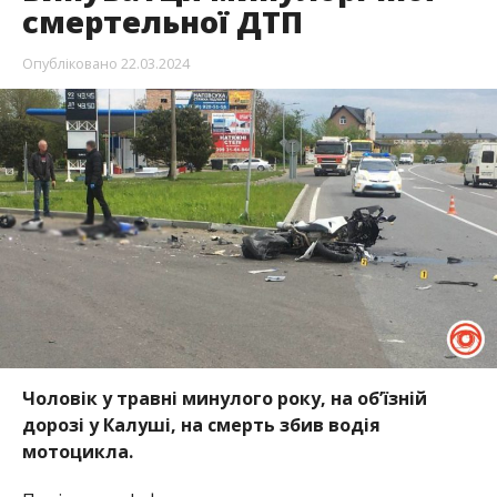
смертельної ДТП
Опубліковано
22.03.2024
Чоловік у травні минулого року, на об’їзній
дорозі у Калуші, на смерть збив водія
мотоцикла.