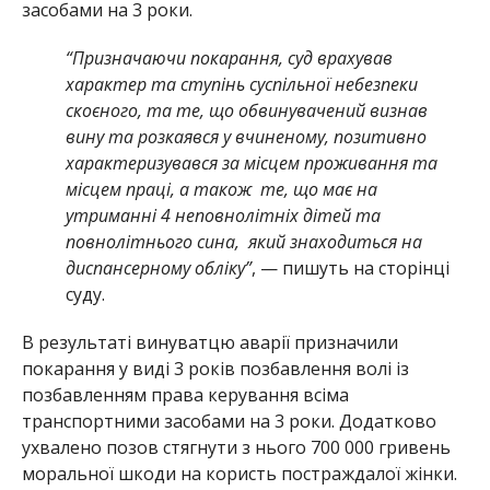
засобами на 3 роки.
“Призначаючи покарання, суд врахував
характер та ступінь суспільної небезпеки
скоєного, та те, що обвинувачений визнав
вину та розкаявся у вчиненому, позитивно
характеризувався за місцем проживання та
місцем праці, а також те, що має на
утриманні 4 неповнолітніх дітей та
повнолітнього сина, який знаходиться на
диспансерному обліку”
, — пишуть на сторінці
суду.
В результаті винуватцю аварії призначили
покарання у виді 3 років позбавлення волі із
позбавленням права керування всіма
транспортними засобами на 3 роки. Додатково
ухвалено позов стягнути з нього 700 000 гривень
моральної шкоди на користь постраждалої жінки.