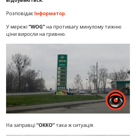
відбуваються.
Розповідає
Інформатор
.
У мережі
“WOG”
на противагу минулому тижню
ціни виросли на гривню.
На заправці
“ОККО”
така ж ситуація.