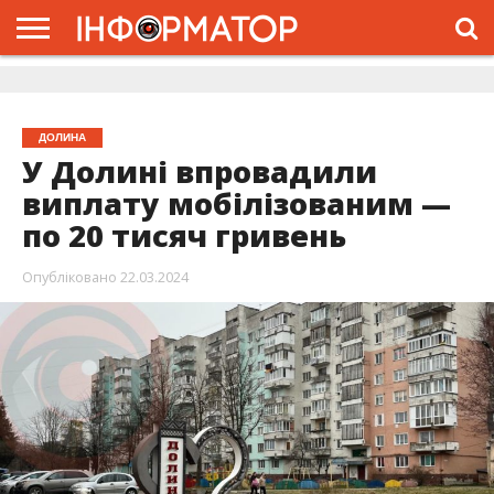
ГОЛОВНА
ЖИТТЯ
ВЛАДА
ГРОШІ
ТРЕШ
ДОЛИНА
РОЗСЛІДУВАННЯ
РЕКЛАМА
ПРО
ПРО
ІНТЕРВ’Ю
ВІДЕО
НАС
ПРОЄКТ
ДОЛИНА
У Долині впровадили
виплату мобілізованим —
по 20 тисяч гривень
Опубліковано
22.03.2024