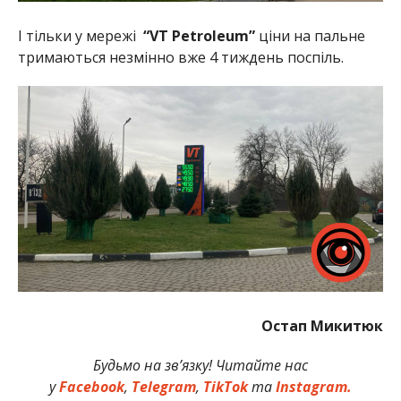
І тільки у мережі
“VT Petroleum”
ціни на пальне
тримаються незмінно вже 4 тиждень поспіль.
Остап Микитюк
Будьмо на зв’язку! Читайте нас
у
Facebook
,
Telegram
,
TikTok
та
Instagram.