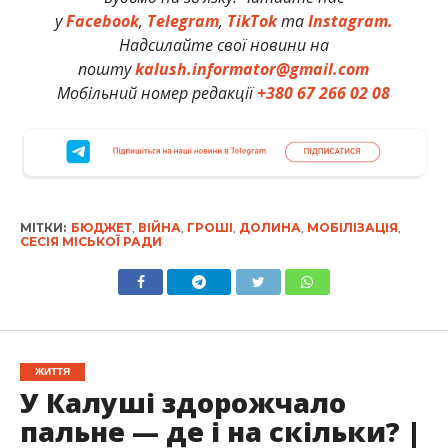
у
Facebook
,
Telegram
,
TikTok
та
Instagram.
Надсилайте свої новини на
пошту
kalush.informator@gmail.com
Мобільний номер редакції
+380 67 266 02 08
МІТКИ:
БЮДЖЕТ
,
ВІЙНА
,
ГРОШІ
,
ДОЛИНА
,
МОБІЛІЗАЦІЯ
,
СЕСІЯ МІСЬКОЇ РАДИ
ЖИТТЯ
У Калуші здорожчало
пальне — де і на скільки? |