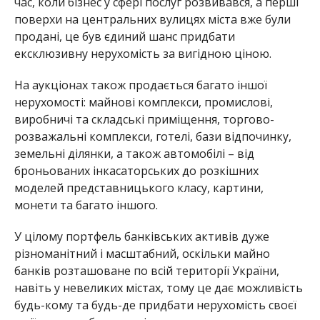
час, коли бізнес у сфері послуг розвивався, а перші
поверхи на центральних вулицях міста вже були
продані, це був єдиний шанс придбати
ексклюзивну нерухомість за вигідною ціною.
На аукціонах також продається багато іншої
нерухомості: майнові комплекси, промислові,
виробничі та складські приміщення, торгово-
розважальні комплекси, готелі, бази відпочинку,
земельні ділянки, а також автомобілі – від
броньованих інкасаторських до розкішних
моделей представницького класу, картини,
монети та багато іншого.
У цілому портфель банківських активів дуже
різноманітний і масштабний, оскільки майно
банків розташоване по всій території України,
навіть у невеликих містах, тому це дає можливість
будь-кому та будь-де придбати нерухомість своєї