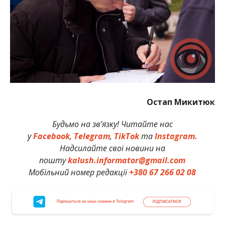
Остап Микитюк
Будьмо на зв’язку! Читайте нас
у
Facebook
,
Telegram
,
TikTok
та
Instagram.
Надсилайте свої новини на
пошту
kalush.informator@gmail.com
Мобільний номер редакції
+380 67 266 02 08