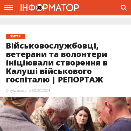
ГОЛОВНА
ЖИТТЯ
ВЛАДА
ГРОШІ
ТРЕШ
ДОЛИНА
РОЗСЛІДУВАННЯ
РЕКЛАМА
ПРО
ПРО
ІНТЕРВ’Ю
ВІДЕО
НАС
ПРОЄКТ
ЖИТТЯ
Військовослужбовці,
ветерани та волонтери
ініціювали створення в
Калуші військового
госпіталю | РЕПОРТАЖ
Опубліковано
30.03.2024