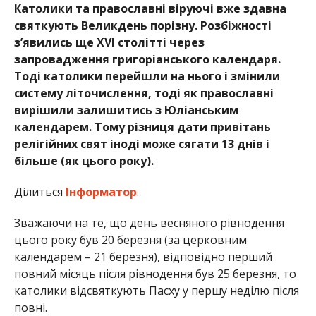
Католики та православні віруючі вже здавна
святкують Великдень порізну. Розбіжності
з’явились ще XVI столітті через
запровадження григоріанського календаря.
Тоді католики перейшли на нього і змінили
систему літочислення, тоді як православні
вирішили залишитись з Юліанським
календарем. Тому різниця дати привітань
релігійних свят іноді може сягати 13 днів і
більше (як цього року).
Ділиться
Інформатор
.
Зважаючи на те, що день весняного рівнодення
цього року був 20 березня (за церковним
календарем – 21 березня), відповідно перший
повний місяць після рівнодення був 25 березня, то
католики відсвяткують Пасху у першу неділю після
повні.