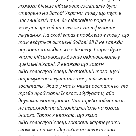
якомога більше військових госпіталів було
створено на Заході України, тому що тут в
нас глибокий тил, де відповідно поранені
можуть проходити якісне і кваліфіковане
лікування. На сході зараз є проблема в тому, що
там ведуться активні бойові дії й не завжди
поранені знаходяться в безпеці. І зараз дуже
часто військовослужбовців відправляють у
цивільні лікарні. Я вважаю що кожен
військовослужбовець достойний того, щоб
отримувати лікування саме у військових
госпіталях. Якщо у нас їх немає достатньо, то
треба пробувати їх якось збудувати, або
доукомплектовувати. Цим треба займатися і
не перекладати відповідальність на когось
іншого. Також я вважаю, що якщо
військовослужбовець готовий жертвувати
своїм життям і здоровʼям на захист своєї