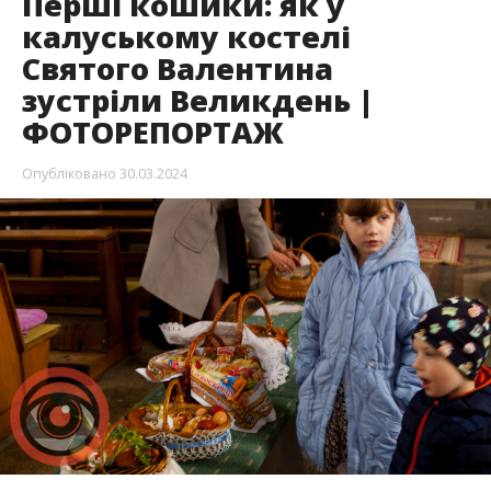
Перші кошики: як у
калуському костелі
Святого Валентина
зустріли Великдень |
ФОТОРЕПОРТАЖ
Опубліковано
30.03.2024