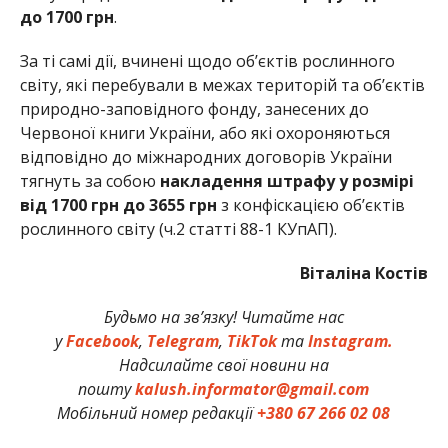
до 1700 грн
.
За ті самі дії, вчинені щодо об’єктів рослинного
світу, які перебували в межах територій та об’єктів
природно-заповідного фонду, занесених до
Червоної книги України, або які охороняються
відповідно до міжнародних договорів України
тягнуть за собою
накладення штрафу у розмірі
від 1700 грн до 3655 грн
з конфіскацією об’єктів
рослинного світу (ч.2 статті 88-1 КУпАП).
Віталіна Костів
Будьмо на зв’язку! Читайте нас
у
Facebook
,
Telegram
,
TikTok
та
Instagram.
Надсилайте свої новини на
пошту
kalush.informator@gmail.com
Мобільний номер редакції
+380 67 266 02 08