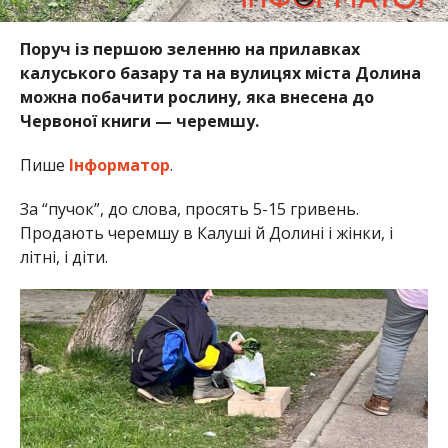
Поруч із першою зеленню на прилавках
калуського базару та на вулицях міста Долина
можна побачити рослину, яка внесена до
Червоної книги — черемшу.
Пише
Інформатор
.
За “пучок”, до слова, просять 5-15 гривень.
Продають черемшу в Калуші й Долині і жінки, і
літні, і діти.