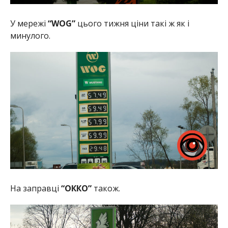
У мережі
“WOG”
цього тижня ціни такі ж як і
минулого.
На заправці
“ОККО”
також.