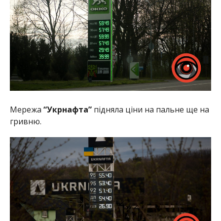
Мережа
“Укрнафта”
підняла ціни на пальне ще на
гривню.