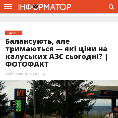
ГОЛОВНА
ЖИТТЯ
ВЛАДА
ГРОШІ
ТРЕШ
ДОЛИНА
РОЗСЛІДУВАННЯ
РЕКЛАМА
ПРО
ПРО
ІНТЕРВ’Ю
ВІДЕО
НАС
ПРОЄКТ
ЖИТТЯ
Балансують, але
тримаються — які ціни на
калуських АЗС сьогодні? |
ФОТОФАКТ
Опубліковано
06.04.2024