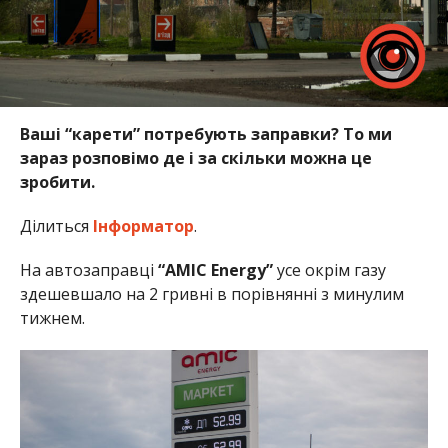
Ваші “карети” потребують заправки? То ми
зараз розповімо де і за скільки можна це
зробити.
Ділиться
Інформатор
.
На автозаправці
“AMIC Energy”
усе окрім газу
здешевшало на 2 гривні в порівнянні з минулим
тижнем.