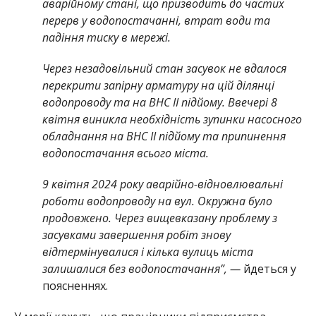
аварійному стані, що призводить до частих
перерв у водопостачанні, втрат води та
падіння тиску в мережі.
Через незадовільний стан засувок не вдалося
перекрити запірну арматуру на цій ділянці
водопроводу та на ВНС ІІ підйому. Ввечері 8
квітня виникла необхідність зупинки насосного
обладнання на ВНС ІІ підйому та припинення
водопостачання всього міста.
9 квітня 2024 року аварійно-відновлювальні
роботи водопроводу на вул. Окружна було
продовжено. Через вищевказану проблему з
засувками завершення робіт знову
відтермінувалися і кілька вулиць міста
залишалися без водопостачання”, —
йдеться у
поясненнях.