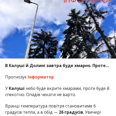
В Калуші й Долині завтра буде хмарно. Проте…
Прогнозує
Інформатор
.
У
Калуші
небо буде вкрите хмарами, проте буде й
спекотно. Опадів чекати не варто.
Вранці температура повітря становитиме 6
градусів тепла, а в обід —
26 градусів
. Увечері