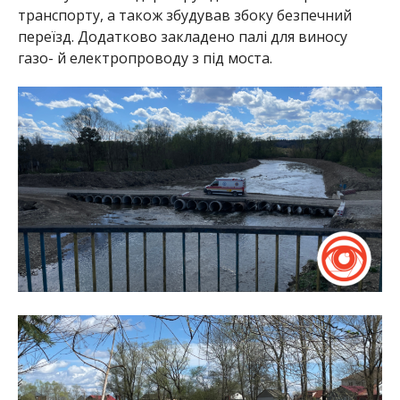
транспорту, а також збудував збоку безпечний
переїзд. Додатково закладено палі для виносу
газо- й електропроводу з під моста.