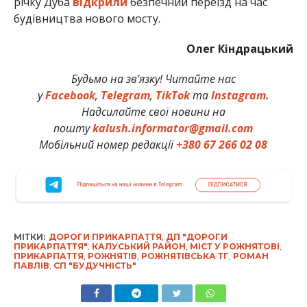
річку Дуба
відкрили
безпечний переїзд на час
будівництва нового мосту.
Олег Кіндрацький
Будьмо на зв’язку! Читайте нас
у
Facebook
,
Telegram
,
TikTok
та
Instagram.
Надсилайте свої новини на
пошту
kalush.informator@gmail.com
Мобільний номер редакції
+380 67 266 02 08
МІТКИ:
ДОРОГИ ПРИКАРПАТТЯ
,
ДП "ДОРОГИ
ПРИКАРПАТТЯ"
,
КАЛУСЬКИЙ РАЙОН
,
МІСТ У РОЖНЯТОВІ
,
ПРИКАРПАТТЯ
,
РОЖНЯТІВ
,
РОЖНЯТІВСЬКА ТГ
,
РОМАН
ПАВЛІВ
,
СП "БУДУЧНІСТЬ"