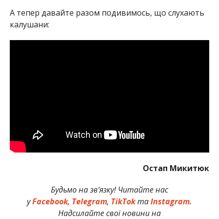
А тепер давайте разом подивимось, що слухають
калушани:
Остап Микитюк
Будьмо на зв’язку! Читайте нас
у
Facebook
,
Telegram
,
TikTok
та
Instagram.
Надсилайте свої новини на