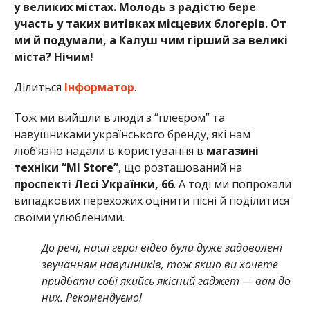
у великих містах. Молодь з радістю бере
участь у таких витівках місцевих блогерів. От
ми й подумали, а Калуш чим гірший за великі
міста? Нічим!
Ділиться
Інформатор
.
Тож ми вийшли в люди з “плеєром” та
навушниками українського бренду, які нам
люб’язно надали в користування в
магазині
техніки “MI Store”
, що розташований на
проспекті Лесі Українки, 66
. А тоді ми попрохали
випадкових перехожих оцінити пісні й поділитися
своїми улюбленими.
До речі, наші герої відео були дуже задоволені
звучанням навушників, тож якшо ви хочете
придбати собі якийсь якісний гаджет — вам до
них. Рекомендуємо!