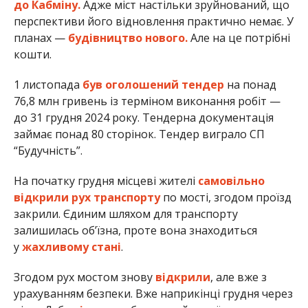
до Кабміну.
Адже міст настільки зруйнований, що
перспективи його відновлення практично немає. У
планах —
будівництво нового.
Але на це потрібні
кошти.
1 листопада
був оголошений тендер
на понад
76,8 млн гривень із терміном виконання робіт —
до 31 грудня 2024 року. Тендерна документація
займає понад 80 сторінок. Тендер виграло СП
“Будучність”.
На початку грудня місцеві жителі
самовільно
відкрили рух транспорту
по мості, згодом проїзд
закрили. Єдиним шляхом для транспорту
залишилась обʼїзна, проте вона знаходиться
у
жахливому стані
.
Згодом рух мостом знову
відкрили
, але вже з
урахуванням безпеки. Вже наприкінці грудня через