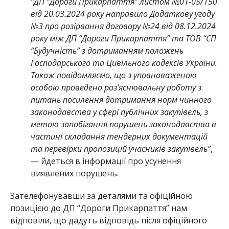
“ДП “Дороги Прикарпаття” листом №01-05/150
від 20.03.2024 року направило Додаткову угоду
№3 про розірвання договору №24 від 08.12.2024
року між ДП “Дороги Прикарпаття” та ТОВ “СП
“Будучність” з дотриманням положень
Господарського та Цивільного кодексів України.
Також повідомляємо, що з уповноваженою
особою проведено роз’яснювальну роботу з
питань посилення дотримання норм чинного
законодавства у сфері публічних закупівель, з
метою запобігання порушень законодавства в
частині складання тендерних документацій
та перевірки пропозицій учасників закупівель”
,
— йдеться в інформації про усунення
виявлених порушень.
Зателефонувавши за деталями та офіційною
позицією до ДП “Дороги Прикарпаття” нам
відповіли, що дадуть відповідь після офіційного