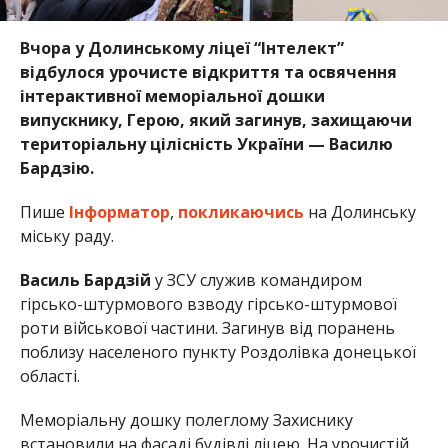
Вчора у Долинському ліцеї “Інтелект”
відбулося урочисте відкриття та освячення
інтерактивної меморіальної дошки
випускнику, Герою, який загинув, захищаючи
територіальну цілісність України — Василю
Бардзію.
Пише
Інформатор
,
покликаючись
на Долинську
міську раду.
Василь Бардзій
у ЗСУ служив командиром
гірсько-штурмового взводу гірсько-штурмової
роти військової частини. Загинув від поранень
поблизу населеного пункту Роздолівка донецької
області.
Меморіальну дошку полеглому Захиснику
встановили на фасаді будівлі ліцею. На урочистій