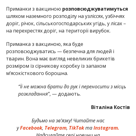
Приманки з вакциною
розповсюджуватимуться
шляхом наземного розподілу на узліссях, узбіччях
доріг, річок, сільськогосподарських угідь, у лісах –
на перехрестях доріг, на території вирубок.
Приманка з вакциною, яка буде
розповсюджуватись — безпечна для людей і
тварин. Вона має вигляд невеликих брикетів
розміром із сірникову коробку із запахом
м’ясокісткового борошна.
“Її не можна брати до рук і переносити з місць
розкладання”
, — додають.
Віталіна Костів
Будьмо на зв’язку! Читайте нас
у
Facebook
,
Telegram
,
TikTok
та
Instagram.
Надсилайте свої новини на