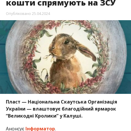
кошти спрямують на ЗСУ
Опубліковано
25.04.2024
Пласт — Національна Скаутська Організація
України — влаштовує благодійний ярмарок
“Великодні Кролики” у Калуші.
Анонсує
Інформатор
.