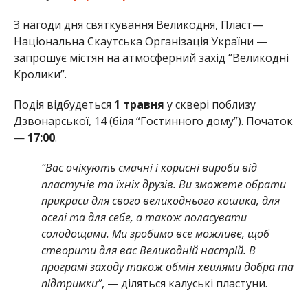
З нагоди дня святкування Великодня, Пласт—
Національна Скаутська Організація України —
запрошує містян на атмосферний захід “Великодні
Кролики”.
Подія відбудеться
1 травня
у сквері поблизу
Дзвонарської, 14 (біля “Гостинного дому”). Початок
—
17:00
.
“Вас очікують смачні і корисні вироби від
пластунів та їхніх друзів. Ви зможете обрати
прикраси для свого великоднього кошика, для
оселі та для себе, а також поласувати
солодощами. Ми зробимо все можливе, щоб
створити для вас Великодній настрій. В
програмі заходу також обмін хвилями добра та
підтримки”
, — діляться калуські пластуни.