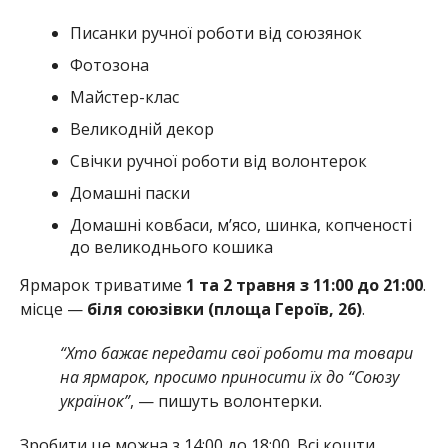
Писанки ручної роботи від союзянок
Фотозона
Майстер-клас
Великодній декор
Свічки ручної роботи від волонтерок
Домашні паски
Домашні ковбаси, м’ясо, шинка, копченості
до великоднього кошика
Ярмарок триватиме
1 та 2 травня з 11:00 до 21:00
.
місце —
біля союзівки (площа Героїв, 26)
.
“Хто бажає передати свої роботи та товари
на ярмарок, просимо приносити їх до “Союзу
українок”
, — пишуть волонтерки.
Зробити це можна з 14:00 до 18:00. Всі кошти