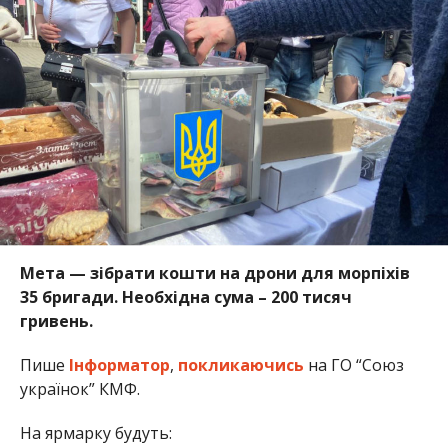
Мета — зібрати кошти на дрони для морпіхів
35 бригади. Необхідна сума – 200 тисяч
гривень.
Пише
Інформатор
,
покликаючись
на ГО “Союз
українок” КМФ.
На ярмарку будуть: