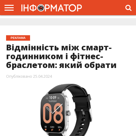
ГОЛОВНА
ЖИТТЯ
ВЛАДА
ГРОШІ
ТРЕШ
ДОЛИНА
РОЗСЛІДУВАННЯ
РЕКЛАМА
ПРО
ПРО
ІНТЕРВ’Ю
ВІДЕО
НАС
ПРОЄКТ
РЕКЛАМА
Відмінність між смарт-
годинником і фітнес-
браслетом: який обрати
Опубліковано
25.04.2024