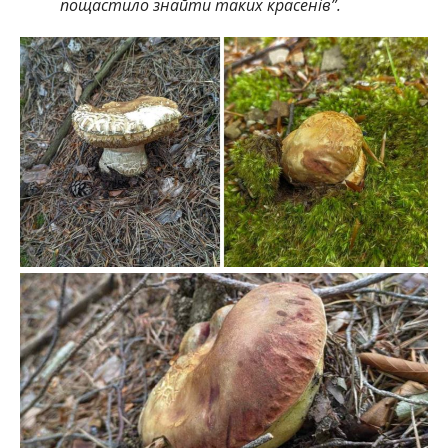
пощастило знайти таких красенів”.