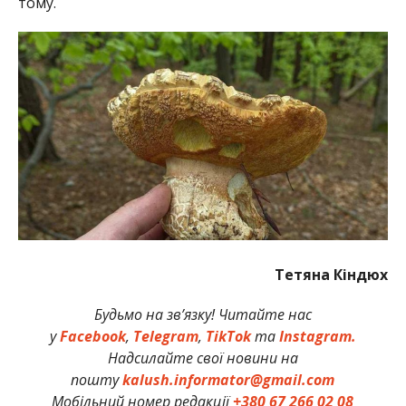
тому.
Тетяна Кіндюх
Будьмо на зв’язку! Читайте нас
у
Facebook
,
Telegram
,
TikTok
та
Instagram.
Надсилайте свої новини на
пошту
kalush.informator@gmail.com
Мобільний номер редакції
+380 67 266 02 08