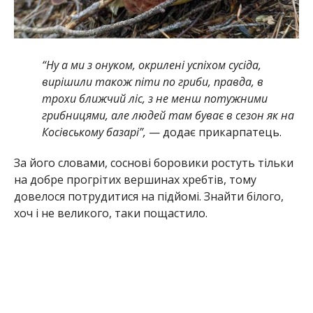
“Ну а ми з онуком, окрилені успіхом сусіда,
вирішили також піти по гриби, правда, в
трохи ближчий ліс, з не менш потужними
грибницями, але людей там буває в сезон як на
Косівському базарі”,
— додає прикарпатець.
За його словами, соснові боровики ростуть тільки
на добре прогрітих вершинах хребтів, тому
довелося потрудитися на підйомі. Знайти білого,
хоч і не великого, таки пощастило.