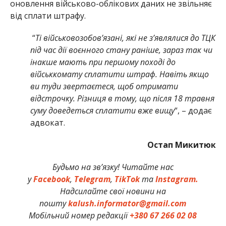
оновлення військово-облікових даних не звільняє
від сплати штрафу.
“
Ті військовозобов’язані, які не з’являлися до ТЦК
під час дії воєнного стану раніше, зараз так чи
інакше мають при першому поході до
військкомату сплатити штраф. Навіть якщо
ви туди звертаєтеся, щоб отримати
відстрочку. Різниця в тому, що після 18 травня
суму доведеться сплатити вже вищу
“, – додає
адвокат.
Остап Микитюк
Будьмо на зв’язку! Читайте нас
у
Facebook
,
Telegram
,
TikTok
та
Instagram.
Надсилайте свої новини на
пошту
kalush.informator@gmail.com
Мобільний номер редакції
+380 67 266 02 08