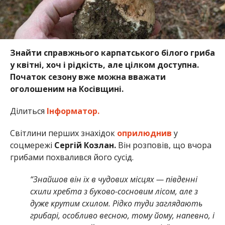
Знайти справжнього карпатського білого гриба
у квітні, хоч і рідкість, але цілком доступна.
Початок сезону вже можна вважати
оголошеним на Косівщині.
Ділиться
Інформатор.
Світлини перших знахідок
оприлюднив
у
соцмережі
Сергій Козлан.
Він розповів, що вчора
грибами похвалився його сусід.
“Знайшов він їх в чудових місцях — південні
схили хребта з буково-сосновим лісом, але з
дуже крутим схилом. Рідко туди заглядають
грибарі, особливо весною, тому йому, напевно, і