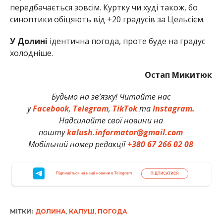
передбачається зовсім. Куртку чи худі також, бо
синоптики обіцяють від +20 градусів за Цельсієм.
У Долині
ідентична погода, проте буде на градус
холодніше.
Остап Микитюк
Будьмо на зв’язку! Читайте нас
у
Facebook
,
Telegram
,
TikTok
та
Instagram.
Надсилайте свої новини на
пошту
kalush.informator@gmail.com
Мобільний номер редакції
+380 67 266 02 08
МІТКИ:
ДОЛИНА
,
КАЛУШ
,
ПОГОДА