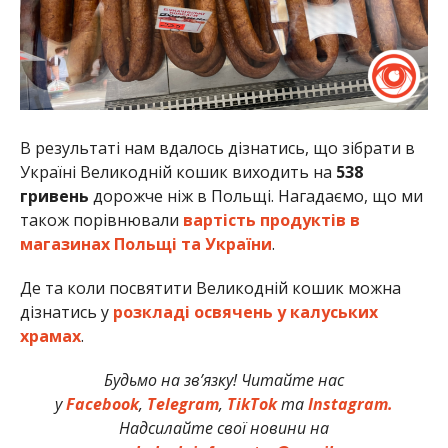
В результаті нам вдалось дізнатись, що зібрати в
Україні Великодній кошик виходить на
538
гривень
дорожче ніж в Польщі. Нагадаємо, що ми
також порівнювали
вартість продуктів в
магазинах Польщі та України
.
Де та коли посвятити Великодній кошик можна
дізнатись у
розкладі освячень у калуських
храмах
.
Будьмо на зв’язку! Читайте нас
у
Facebook
,
Telegram
,
TikTok
та
Instagram.
Надсилайте свої новини на