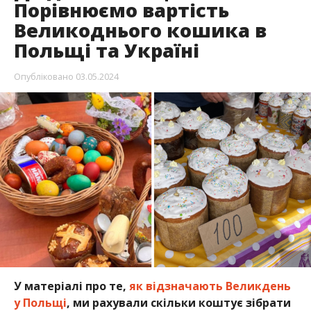
Порівнюємо вартість
Великоднього кошика в
Польщі та Україні
Опубліковано
03.05.2024
У матеріалі про те,
як відзначають Великдень
у Польщі
, ми рахували скільки коштує зібрати