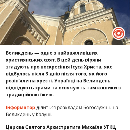
Великдень — одне з найважливіших
християнських свят. В цей день віряни
згадують про воскресіння Ісуса Христа, яке
відбулось після 3 днів після того, як його
розіп’яли на хресті. Українці на Великдень
відвідують храми та освячують там кошики з
традиційною їжею.
Інформатор
ділиться розкладом Богослужінь на
Великдень у Калуші.
Церква Святого Архистратига Михаїла УГКЦ