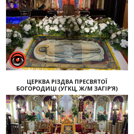
ЦЕРКВА РІЗДВА ПРЕСВЯТОЇ
БОГОРОДИЦІ (УГКЦ, Ж/М ЗАГІР’Я)