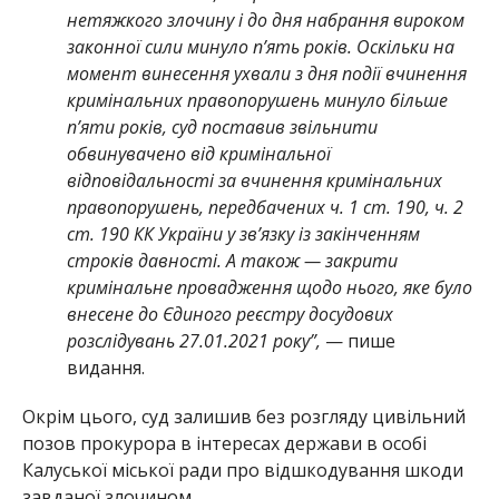
нетяжкого злочину і до дня набрання вироком
законної сили минуло п’ять років. Оскільки на
момент винесення ухвали з дня події вчинення
кримінальних правопорушень минуло більше
п’яти років, суд поставив звільнити
обвинувачено від кримінальної
відповідальності за вчинення кримінальних
правопорушень, передбачених ч. 1 ст. 190, ч. 2
ст. 190 КК України у зв’язку із закінченням
строків давності. А також — закрити
кримінальне провадження щодо нього, яке було
внесене до Єдиного реєстру досудових
розслідувань 27.01.2021 року”,
— пише
видання.
Окрім цього, суд залишив без розгляду цивільний
позов прокурора в інтересах держави в особі
Калуської міської ради про відшкодування шкоди
завданої злочином.