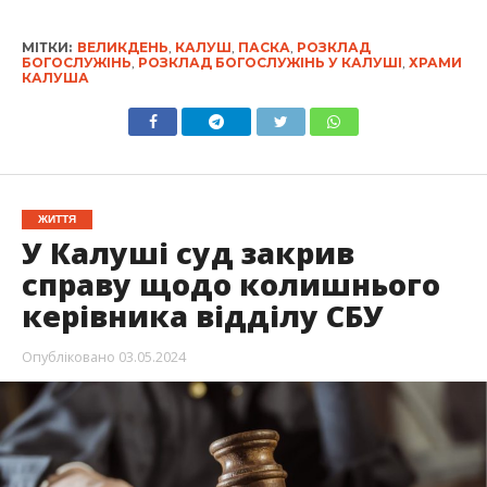
МІТКИ:
ВЕЛИКДЕНЬ
,
КАЛУШ
,
ПАСКА
,
РОЗКЛАД
БОГОСЛУЖІНЬ
,
РОЗКЛАД БОГОСЛУЖІНЬ У КАЛУШІ
,
ХРАМИ
КАЛУША
ЖИТТЯ
У Калуші суд закрив
справу щодо колишнього
керівника відділу СБУ
Опубліковано
03.05.2024