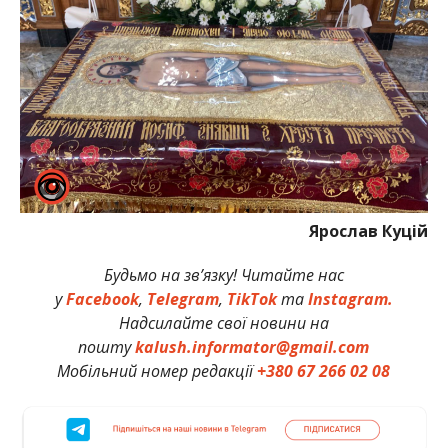
Ярослав Куцій
Будьмо на зв’язку! Читайте нас
у
Facebook
,
Telegram
,
TikTok
та
Instagram.
Надсилайте свої новини на
пошту
kalush.informator@gmail.com
Мобільний номер редакції
+380 67 266 02 08