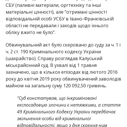
СБУ (паливні матеріали, оргтехніку та інші
матеріальні цінності), але “отримані цінності
відповідальній особі УСБУ в Івано-Франківській
області не передавали і заходів щодо їхнього
обліку вжито не було”.
Обвинувальний акт було скеровано до суду за ч. 1 і
ч. 2 ст. 190 Кримінального кодексу України
(шахрайство). Справу розглядав Калуський
міськрайонний суд. В ухвалі від 1 травня
зазначено, що в кількох епізодах від лютого 2016
року до квітня 2019 року обвинувачений заволодів
майном на загальну суму 120 092,50 гривень.
“Суд констатував, що інкриміновані
експосадовцю злочини є нетяжкими, а стаття
49 Кримінального Кодексу України передбачає
звільнення особи від кримінальної
відповідальності, якщо з дня скоєння ним