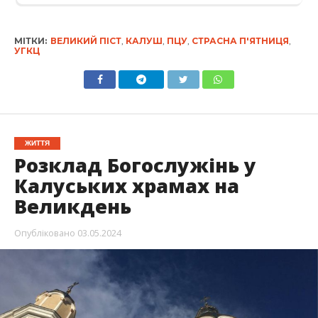
МІТКИ:
ВЕЛИКИЙ ПІСТ
,
КАЛУШ
,
ПЦУ
,
СТРАСНА П'ЯТНИЦЯ
,
УГКЦ
ЖИТТЯ
Розклад Богослужінь у
Калуських храмах на
Великдень
Опубліковано
03.05.2024