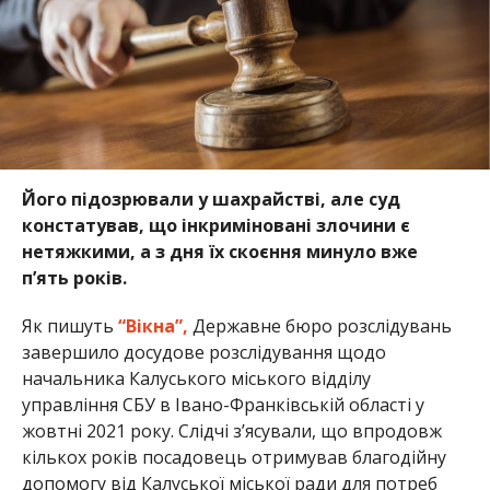
Його підозрювали у шахрайстві, але суд
констатував, що інкриміновані злочини є
нетяжкими, а з дня їх скоєння минуло вже
п’ять років.
Як пишуть
“Вікна”,
Державне бюро розслідувань
завершило досудове розслідування щодо
начальника Калуського міського відділу
управління СБУ в Івано-Франківській області у
жовтні 2021 року. Слідчі з’ясували, що впродовж
кількох років посадовець отримував благодійну
допомогу від Калуської міської ради для потреб