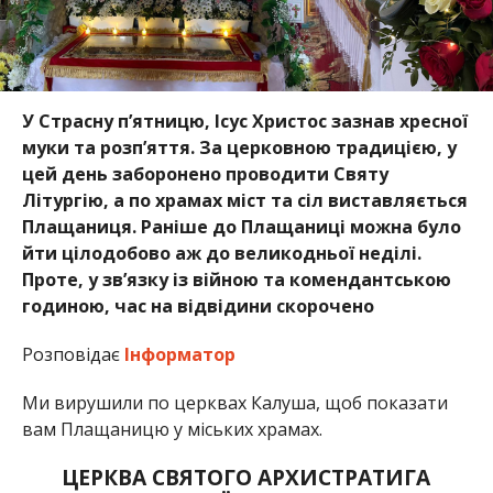
У Страсну п’ятницю, Ісус Христос зазнав хресної
муки та розп’яття. За церковною традицією, у
цей день заборонено проводити Святу
Літургію, а по храмах міст та сіл виставляється
Плащаниця. Раніше до Плащаниці можна було
йти цілодобово аж до великодньої неділі.
Проте, у зв’язку із війною та комендантською
годиною, час на відвідини скорочено
Розповідає
Інформатор
Ми вирушили по церквах Калуша, щоб показати
вам Плащаницю у міських храмах.
ЦЕРКВА СВЯТОГО АРХИСТРАТИГА