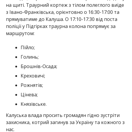
на щиті. Траурний кортеж з тілом полеглого виїде
з Івано-Франківська, орієнтовно о 16:30-17:00 та
прямуватиме до Калуша. О 17:10-17:30 від поста
поліції у Підгірках траурна колона попрямує за
маршрутом:
Пійло;
Голинь;
Брошнів-Осада;
Креховичі;
Рожнятів;
Цінева;
Князівське.
Калуська влада просить громадян гідно зустріти
захисника, котрий загинув за Україну та кожного з
нас.