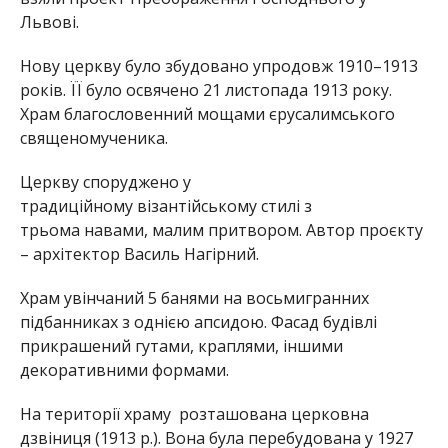
Львові.
Нову церкву було збудовано упродовж 1910–1913
років. ЇЇ було освячено 21 листопада 1913 року.
Храм благословенний мощами єрусалимського
священомученика.
Церкву споруджено у
традиційному візантійському стилі з
трьома навами, малим притвором. Автор проєкту
– архітектор Василь Нагірний.
Храм увінчаний 5 банями на восьмигранних
підбанниках з однією апсидою. Фасад будівлі
прикрашений гутами, краплями, іншими
декоративними формами.
На території храму розташована церковна
дзвіниця (1913 р.). Вона була перебудована у 1927