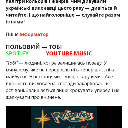
палітри кольорів і жанрів. Чим дивували
українські виконавці цього разу — дивіться й
читайте. І що найголовніше — слухайте разом
із нами!
Пише
Інформатор
.
ПОЛЬОВИЙ — ТОБІ
SPOTIFY
YOUTUBE MUSIC
“Тобі”
— людині, котра залишилась позаду. У
минулому, яке не переросло ні в теперішнє, ні в
майбутнє. Ні коханцями тепер, ні друзями… Але
вдячність висловлена, спогади закарбовані й
оспівані. Залишається лише крокувати уперед і не
жалкувати про вчинене.