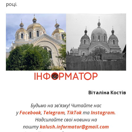
році.
Віталіна Костів
Будьмо на зв’язку! Читайте нас
у
Facebook
,
Telegram
,
TikTok
та
Instagram.
Надсилайте свої новини на
пошту
kalush.informator@gmail.com