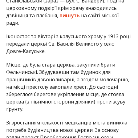
Станіславській (зараз — вул. С. Бандери). Тоді на
церковному подвір’ї крім храму знаходились
дзвіниця та плебанія,
пишуть
на сайті міської
ради.
Іконостас та вівтарі з калуського храму у 1913 році
передали церкві Св. Василія Великого у село
Довге-Калуське.
Місце, де була стара церква, закупили брати
Фельчинські. Збудувавши там будинок для
працівників дзвоноливарні, а згодом молочарню,
на місці престолу закопали хрест. До сьогодні
збереглося берегове укріплення місця, де стояла
церква (з північної сторони ділянки) проти зсуву
ґрунту.
Зі зростанням кількості мешканців міста виникла
потреба будівництва нової церкви. За основу
взяли проект Преображення Господнього у