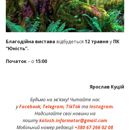
Благодійна вистава
відбудеться
12 травня
у
ПК
“Юність”.
Початок
–
о
15:00
Ярослав Куцій
Будьмо на зв’язку! Читайте нас
у
Facebook
,
Telegram
,
TikTok
та
Instagram.
Надсилайте свої новини на
пошту
kalush.informator@gmail.com
Мобільний номер редакції
+380 67 266 02 08