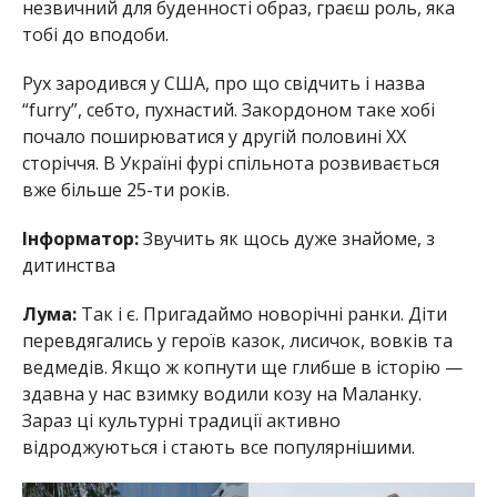
незвичний для буденності образ, граєш роль, яка
тобі до вподоби.
Рух зародився у США, про що свідчить і назва
“furry”, себто, пухнастий. Закордоном таке хобі
почало поширюватися у другій половині XX
сторіччя. В Україні фурі спільнота розвивається
вже більше 25-ти років.
Інформатор:
Звучить як щось дуже знайоме, з
дитинства
Лума:
Так і є. Пригадаймо новорічні ранки. Діти
перевдягались у героїв казок, лисичок, вовків та
ведмедів. Якщо ж копнути ще глибше в історію —
здавна у нас взимку водили козу на Маланку.
Зараз ці культурні традиції активно
відроджуються і стають все популярнішими.