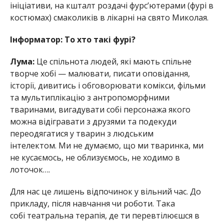
ініціативи, на кшталт роздачі фурсʼютерами (фурі в
костюмах) смаколиків в лікарні на свято Миколая.
Інформатор: То хто такі фурі?
Лума:
Це спільнота людей, які мають спільне
творче хобі — малювати, писати оповідання,
історії, дивитись і обговорювати комікси, фільми
та мультиплікацію з антропоморфними
тваринами, вигадувати собі персонажа якого
можна відігравати з друзями та подекуди
переодягатися у тварин з людським
інтелектом. Ми не думаємо, що ми тваринка, ми
не кусаємось, не облизуємось, не ходимо в
лоточок….
Для нас це лишень відпочинок у вільний час. До
прикладу, після навчання чи роботи. Така
собі театральна терапія, де ти перевтілюєшся в