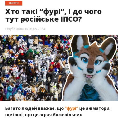
ЖИТТЯ
Хто такі “фурі”, і до чого
тут російське ІПСО?
Опубліковано
06.05.2024
Багато людей вважає, що
“фурі”
це аніматори,
ще інші, що це зграя божевільних