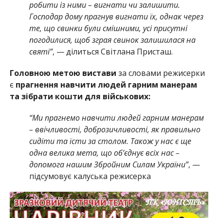
робити із ними – вигнати чи залишити.
Господар дому прагнув вигнати їх, однак через
те, що свинки були смішними, усі присутні
погодилися, щоб зграя свинок залишилася на
святі”
, — ділиться Світлана Присташ.
Головною метою вистави
за словами режисерки
є
прагнення навчити людей гарним манерам
та зібрати кошти для військових:
“Ми прагнемо навчити людей гарним манерам
– ввічливості, доброзичливості, як правильно
сидіти та їсти за столом. Також у нас є ще
одна велика мета, що об’єднує всіх нас –
допомога нашим Збройним Силам України”
, —
підсумовує калуська режисерка