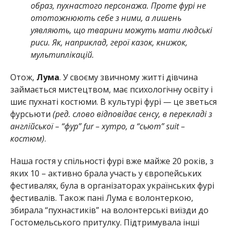
образ, пухнастого персонажа. Проте фурі не
ототожнюють себе з ними, а лишень
уявляють, що тварини можуть мати людські
риси. Як, наприклад, герої казок, книжок,
мультиплікацій.
Отож,
Лума
. У своєму звичному житті дівчина
займається мистецтвом, має психологічну освіту і
шиє пухнаті костюми. В культурі фурі — це зветься
фурсьюти
(ред. слово відповідає сенсу, в перекладі з
англійської – “фур” fur – хутро, а “сьют” suit –
костюм)
.
Наша гостя у спільності фурі вже майже 20 років, з
яких 10 – активно брала участь у європейських
фестивалях, була в організаторах українських фурі
фестивалів. Також пані Лума є волонтеркою,
збирала “пухнастиків” на волонтерські виїзди до
Гостомельського притулку. Підтримувала інші