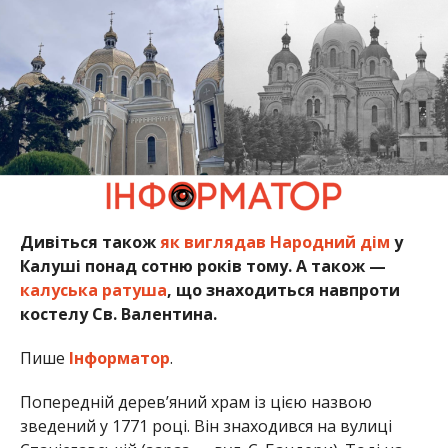
Дивіться також
як виглядав Народний дім
у
Калуші понад сотню років тому. А також —
калуська ратуша
, що знаходиться навпроти
костелу Св. Валентина.
Пише
Інформатор
.
Попередній дерев’яний храм із цією назвою
зведений у 1771 році. Він знаходився на вулиці