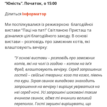
“Юність”. Початок, о 15:00
Ділиться
Інформатор
Ми поспілкувалися із режисеркою благодійної
вистави “Паці на паті” Світланою Присташ та
дізналися цілі благодійного заходу. В основі
вистави – розповідь про заможних котів, які
влаштовують вечірку:
“У основі вистави – розповідь про заможних
котів, які на чолі із газдою – котом на ім’я
Фред, влаштовують вечірку. Серед запрошених
гостей – свійські тварини: коза та козел, півень
та кури. Зграя свинок випадково знаходить
запрошення на вечірку і вирішує увірватися на
неї серед ночі. Усі запрошені шоковані таким
вчинком свинок, адже ті вчинили великий
переполох. Гості змушені вирішувати, що