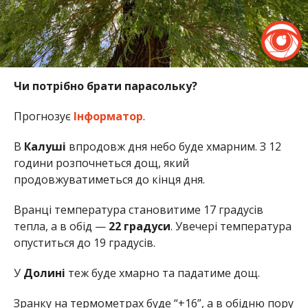
Чи потрібно брати парасольку?
Прогнозує
Інформатор
.
В
Калуші
впродовж дня небо буде хмарним. З 12
години розпочнеться дощ, який
продовжуватиметься до кінця дня.
Вранці температура становитиме 17 градусів
тепла, а в обід —
22 градуси
. Увечері температура
опуститься до 19 градусів.
У
Долині
теж буде хмарно та падатиме дощ.
Зранку на термометрах буде “+16”, а в обідню пору