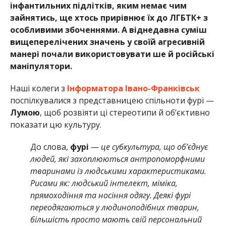
інфантильних підлітків, яким немає чим
зайнятись, ще хтось прирівнює їх до ЛГБТК+ з
особливими збоченнями. А віднедавна суміш
вищеперелічених значень у своїй агресивній
манері почали використовувати ше й російські
маніпулятори.
Наші колеги з
Інформатора Івано-Франківськ
поспілкувалися з представницею спільноти фурі —
Лумою
, щоб розвіяти ці стереотипи й об’єктивно
показати цю культуру.
До слова,
фурі
—
це субкультура, що об’єднує
людей, які захоплюються антропоморфними
тваринами із людськими характеристиками.
Рисами як: людський інтелект, міміка,
прямоходіння та носіння одягу. Деякі фурі
переодягаються у людиноподібних тварин,
більшість просто мають свій персональний