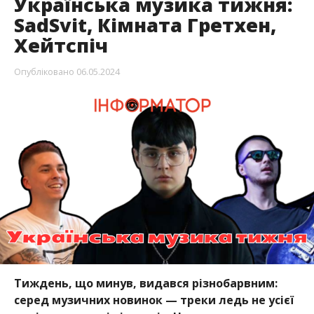
Українська музика тижня:
SadSvit, Кімната Гретхен,
Хейтспіч
Опубліковано
06.05.2024
Тиждень, що минув, видався різнобарвним:
серед музичних новинок — треки ледь не усієї