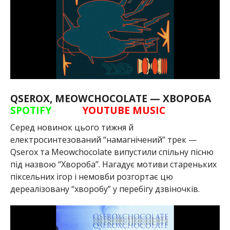
QSEROX, MEOWCHOCOLATE — ХВОРОБА
SPOTIFY
YOUTUBE MUSIC
Серед новинок цього тижня й
електросинтезований “намагнічений” трек —
Qserox та Meowchocolate випустили спільну пісню
під назвою “Хвороба”. Нагадує мотиви стареньких
піксельних ігор і немовби розгортає цю
дереалізовану “хворобу” у перебігу дзвіночків.