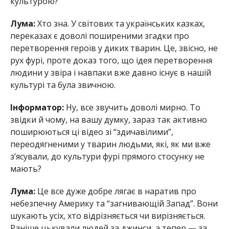
культурою?
Лума:
Хто зна. У світових та українських казках,
переказах є доволі поширеними згадки про
перетворення героїв у диких тварин. Це, звісно, не
рух фурі, проте доказ того, що ідея перетворення
людини у звіра і навпаки вже давно існує в нашій
культурі та була звичною.
Інформатор:
Ну, все звучить доволі мирно. То
звідки й чому, на вашу думку, зараз так активно
поширюються ці відео зі “здичавілими”,
переодягненими у тварин людьми, які, як ми вже
з’ясували, до культури фурі прямого стосунку не
мають?
Лума:
Це все дуже добре лягає в наратив про
небезпечну Америку та “загнивающій Запад”. Вони
шукають усіх, хто відрізняється чи вирізняється.
Раніше цькували людей за джинси, а тепер — за