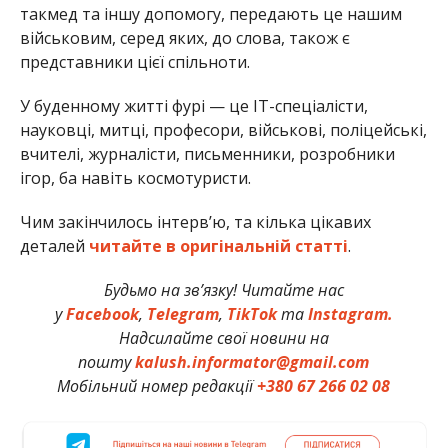
такмед та іншу допомогу, передають це нашим
військовим, серед яких, до слова, також є
представники цієї спільноти.
У буденному житті фурі — це IT-спеціалісти,
науковці, митці, професори, військові, поліцейські,
вчителі, журналісти, письменники, розробники
ігор, ба навіть космотуристи.
Чим закінчилось інтерв’ю, та кілька цікавих
деталей
читайте в оригінальній статті
.
Будьмо на зв’язку! Читайте нас
у
Facebook
,
Telegram
,
TikTok
та
Instagram.
Надсилайте свої новини на
пошту
kalush.informator@gmail.com
Мобільний номер редакції
+380 67 266 02 08