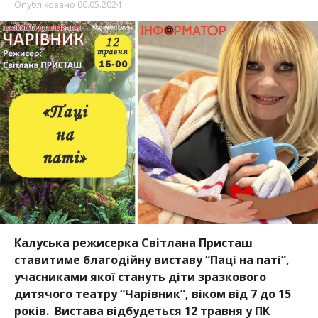
Опубліковано
06.05.2024
Калуська режисерка Cвітлана Присташ
ставитиме благодійну виставу “Паці на паті”,
учасниками якої стануть діти зразкового
дитячого театру “Чарівник”, віком від 7 до 15
років. Вистава відбудеться 12 травня у ПК