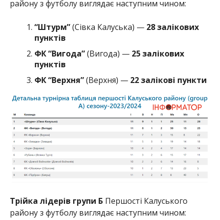
району з футболу виглядає наступним чином:
“Штурм”
(Сівка Калуська) —
28
залікових
пунктів
ФК “Вигода”
(Вигода) —
25
залікових
пунктів
ФК “Верхня”
(Верхня) —
22 залікові пункти
Трійка лідерів групи Б
Першості Калуського
району з футболу виглядає наступним чином: