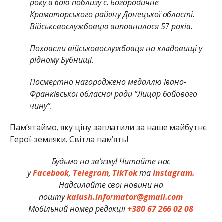
року в бою поблизу с. Богородичне
Краматорського району Донецької області.
Військовослужбовцю виповнилося 57 років.
Поховали військовослужбовця на кладовищі у
рідному Бубнищі.
Посмертно нагороджено медаллю Івано-
Франківської обласної ради “Лицар бойового
чину”.
Памʼятаймо, яку ціну заплатили за наше майбутнє
Герої-земляки. Світла пам’ять!
Будьмо на зв’язку! Читайте нас
у
Facebook
,
Telegram
,
TikTok
та
Instagram.
Надсилайте свої новини на
пошту
kalush.informator@gmail.com
Мобільний номер редакції
+380 67 266 02 08