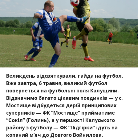
Великдень відсвяткували, гайда на футбол.
Вже завтра, 6 травня, великий футбол
повернеться на футбольні поля Калущини.
Відзначимо багато цікавим поєдинків — у с.
Мостище відбудеться дербі принципових
суперників — ФК “Мостище” прийматиме
“Сокіл” (Голинь), а у першості Калуського
району з футболу — ФК “Підгірки” їдуть на
копаний м’яч до Довгого Войнилова.