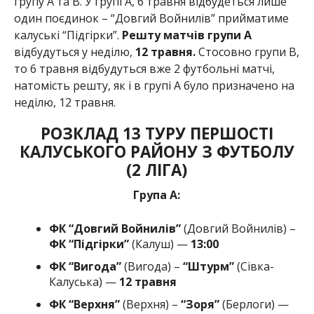
групу А та B. У групі А, 6 травня відбудеться лише
один поєдинок – “Довгий Войнилів” прийматиме
калуські “Підгірки”.
Решту матчів групи А
відбудуться у неділю,
12 травня.
Стосовно групи В,
то 6 травня відбудуться вже 2 футбольні матчі,
натомість решту, як і в групі А було призначено на
неділю, 12 травня.
РОЗКЛАД 13 ТУРУ ПЕРШОСТІ
КАЛУСЬКОГО РАЙОНУ З ФУТБОЛУ
(2 ЛІГА)
Група А:
ФК “Довгий Войнилів”
(Довгий Войнилів) –
ФК “Підгірки”
(Калуш) —
13:00
ФК “Вигода”
(Вигода) –
“Штурм”
(Сівка-
Калуська) —
12 травня
ФК “Верхня”
(Верхня) –
“Зоря”
(Берлоги) —