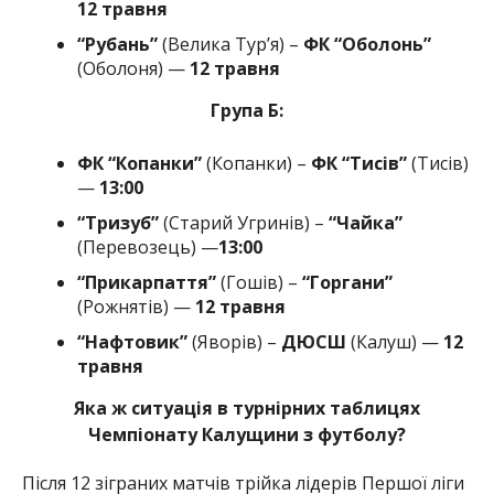
12 травня
“Рубань”
(Велика Тур’я) –
ФК “Оболонь”
(Оболоня) —
12 травня
Група Б:
ФК “Копанки”
(Копанки) –
ФК “Тисів”
(Тисів)
—
13:00
“Тризуб”
(Старий Угринів) –
“Чайка”
(Перевозець) —
13:00
“Прикарпаття”
(Гошів) –
“Горгани”
(Рожнятів) —
12 травня
“Нафтовик”
(Яворів) –
ДЮСШ
(Калуш) —
12
травня
Яка ж ситуація в турнірних таблицях
Чемпіонату Калущини з футболу?
Після 12 зіграних матчів трійка лідерів Першої ліги