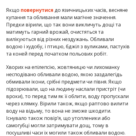
Якщо
повернутися
до язичницьких часів, весняне
купання та обливання мали магічне значення.
Предки вірили, що так вони викличуть дощі та
матимуть гарний врожай, очистяться та
вилікуються від різних нездужань. Обливали
водою і худобу, і птицю, бджіл з вуликами, пастухів
та коней перед початком польових робіт.
Хворих на епілепсію, жовтяницю чи лихоманку
несподівано обливали водою, якою заздалегідь
обмивали ікони, срібні предмети чи півня. Якщо
підозрювали, що на людину наслали пристріт (чи
вроки), то перед тим як її облити, воду пропускали
через клямку. Вірили також, якщо раптово вилити
воду на відьму, то вона не зможе шкодити.
Існувало також повір’я, що утопленики або
самогубці могли затримувати дощ, тому в
посушливі часи їх могили також обливали водою.