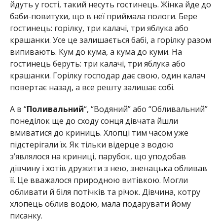
йдуть у гості, такий несуть гостинець. Жінка йде до
баби-повитухи, що в неї приймала пологи. Бере
гостинець: горілку, три калачі, три яблука або
крашанки. Усе це залишається бабі, а горілку разом
випивають. Кум до кума, а кума до куми. На
гостинець беруть: три калачі, три яблука або
крашанки. Горілку господар дає свою, один калач
повертає назад, а все решту залишає собі.
А в “
Поливальний
“, “Водяний” або “Обливальний”
понеділок ще до сходу сонця дівчата йшли
вмиватися до криниць. Хлопці тим часом уже
підстерігали їх. Як тільки відерце з водою
з’являлося на криниці, парубок, що уподобав
дівчину і хотів дружити з нею, зненацька обливав
її. Це вважалося природною витівкою. Могли
обливати й біля потічків та річок. Дівчина, котру
хлопець облив водою, мала подарувати йому
писанку.