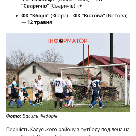
“Сваричів”
(Сваричів) -:+
ФК “Збора”
(Збора) –
ФК “Вістова”
(Вістова)
—
12 травня
Фото:
Василь Федорів
Першість Калуського району з футболу поділена на