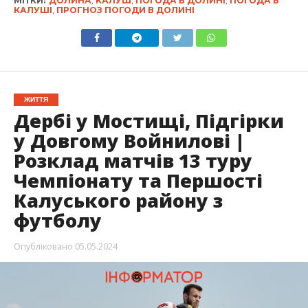
МІТКИ:
ДОЛИНА
,
КАЛУШ
,
ПОГОДА В ДОЛИНІ
,
ПОГОДА В
КАЛУШІ
,
ПРОГНОЗ ПОГОДИ В ДОЛИНІ
ЖИТТЯ
Дербі у Мостищі, Підгірки
у Довгому Войнилові |
Розклад матчів 13 туру
Чемпіонату та Першості
Калуського району з
футболу
Опубліковано
05.05.2024