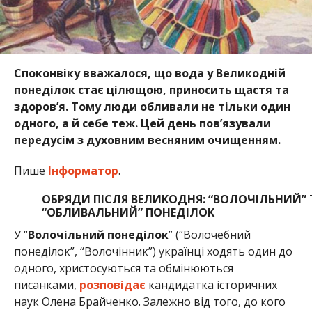
Споконвіку вважалося, що вода у Великодній
понеділок стає цілющою, приносить щастя та
здоров’я. Тому люди обливали не тільки один
одного, а й себе теж. Цей день пов’язували
передусім з духовним весняним очищенням.
Пише
Інформатор
.
ОБРЯДИ ПІСЛЯ ВЕЛИКОДНЯ: “ВОЛОЧІЛЬНИЙ” 
“ОБЛИВАЛЬНИЙ” ПОНЕДІЛОК
У “
Волочільний понеділок
” (“Волочебний
понеділок”, “Волочінник”) українці ходять один до
одного, христосуються та обмінюються
писанками,
розповідає
кандидатка історичних
наук Олена Брайченко. Залежно від того, до кого