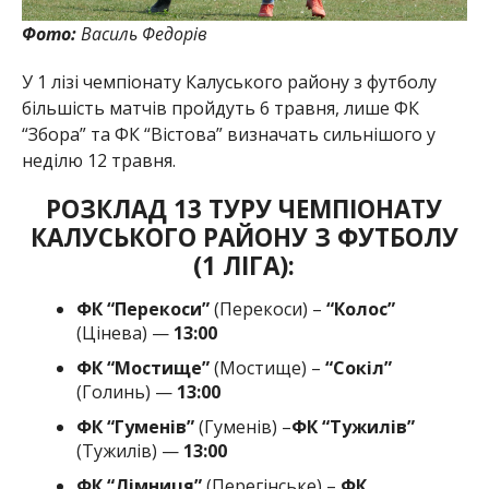
Фото:
Василь Федорів
У 1 лізі чемпіонату Калуського району з футболу
більшість матчів пройдуть 6 травня, лише ФК
“Збора” та ФК “Вістова” визначать сильнішого у
неділю 12 травня.
РОЗКЛАД 13 ТУРУ ЧЕМПІОНАТУ
КАЛУСЬКОГО РАЙОНУ З ФУТБОЛУ
(1 ЛІГА):
ФК “Перекоси”
(Перекоси) –
“Колос”
(Цінева) —
13:00
ФК “Мостище”
(Мостище) –
“Сокіл”
(Голинь) —
13:00
ФК “Гуменів”
(Гуменів) –
ФК “Тужилів”
(Тужилів) —
13:00
ФК “Лімниця”
(Перегінське) –
ФК