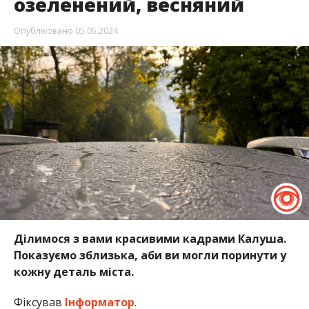
озеленений, весняний
Опубліковано
05.05.2024
Ділимося з вами красивими кадрами Калуша.
Показуємо зблизька, аби ви могли поринути у
кожну деталь міста.
Фіксував
Інформатор
.