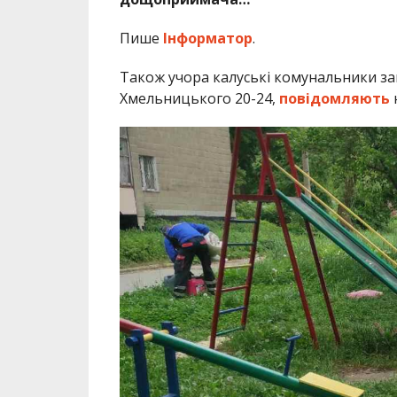
Пише
Інформатор
.
Також учора калуські комунальники з
Хмельницького 20-24,
повідомляють
н