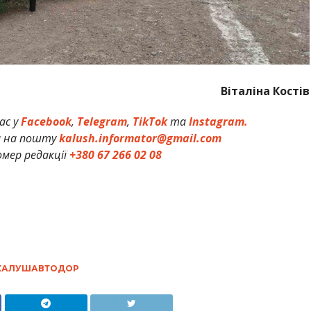
Віталіна Костів
ас у
Facebook
,
Telegram
,
TikTok
та
Instagram.
и на пошту
kalush.informator@gmail.com
мер редакції
+380 67 266 02 08
КАЛУШАВТОДОР