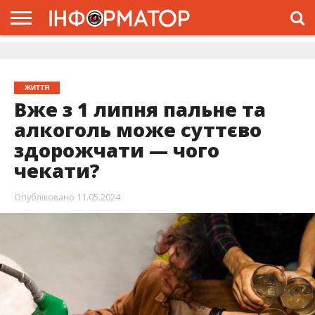
ГОЛОВНА
ЖИТТЯ
ВЛАДА
ГРОШІ
ТРЕШ
ДОЛИНА
РОЗСЛІДУВАННЯ
РЕКЛАМА
ПРО
ПРО
ІНТЕРВ’Ю
ВІДЕО
НАС
ПРОЄКТ
ЖИТТЯ
Вже з 1 липня пальне та
алкоголь може суттєво
здорожчати — чого
чекати?
Опубліковано
11.05.2024