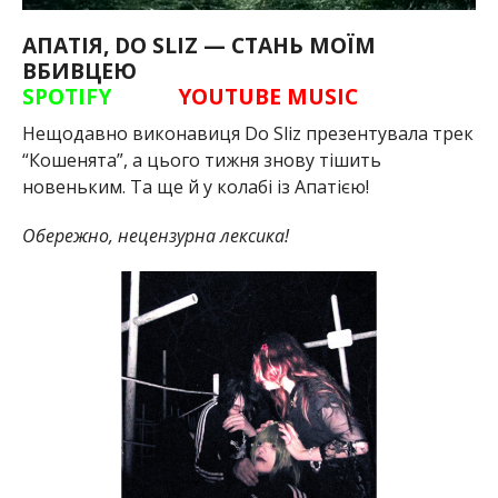
АПАТІЯ, DO SLIZ — СТАНЬ МОЇМ
ВБИВЦЕЮ
SPOTIFY
YOUTUBE MUSIC
Нещодавно виконавиця Do Sliz презентувала трек
“Кошенята”, а цього тижня знову тішить
новеньким. Та ще й у колабі із Апатією!
Обережно, нецензурна лексика!