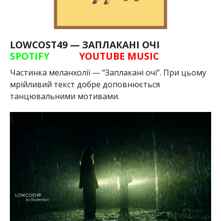
LOWCOST49 — ЗАПЛАКАНІ ОЧІ
SPOTIFY
YOUTUBE MUSIC
Частинка меланхолії — “Заплакані очі”. При цьому
мрійливий текст добре доповнюється
танцювальними мотивами.