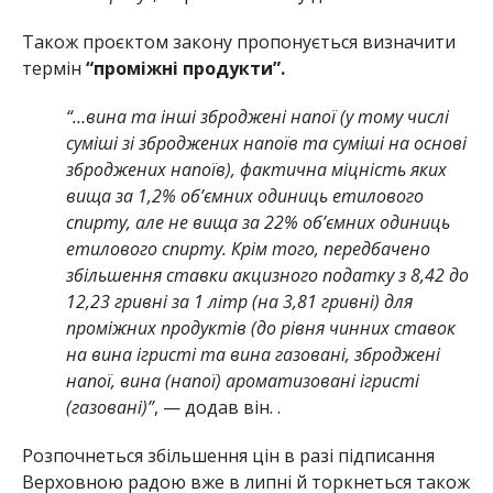
Також проєктом закону пропонується визначити
термін
“проміжні продукти”.
“…вина та інші зброджені напої (у тому числі
суміші зі зброджених напоїв та суміші на основі
зброджених напоїв), фактична міцність яких
вища за 1,2% обʼємних одиниць етилового
спирту, але не вища за 22% обʼємних одиниць
етилового спирту. Крім того, передбачено
збільшення ставки акцизного податку з 8,42 до
12,23 гривні за 1 літр (на 3,81 гривні) для
проміжних продуктів (до рівня чинних ставок
на вина ігристі та вина газовані, зброджені
напої, вина (напої) ароматизовані ігристі
(газовані)”
, — додав він. .
Розпочнеться збільшення цін в разі підписання
Верховною радою вже в липні й торкнеться також