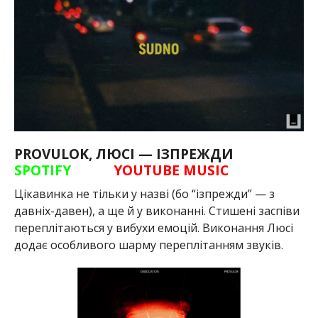
PROVULOK, ЛЮСІ — ІЗПРЕЖДИ
SPOTIFY
YOUTUBE MUSIC
Цікавинка не тільки у назві (бо “ізпрежди” — з
давніх-давен), а ще й у виконанні. Стишені заспіви
переплітаються у вибухи емоцій. Виконання Люсі
додає особливого шарму переплітанням звуків.