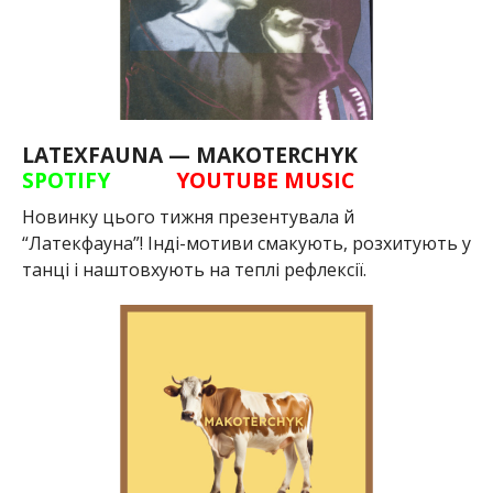
LATEXFAUNA — MAKOTERCHYK
SPOTIFY
YOUTUBE MUSIC
Новинку цього тижня презентувала й
“Латекфауна”! Інді-мотиви смакують, розхитують у
танці і наштовхують на теплі рефлексії.