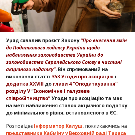
Уряд схвалив проєкт Закону
“Про внесення змін
до Податкового кодексу України щодо
наближення законодавства України до
законодавства Європейського Союзу в частині
акцизного податку”
. Він спрямований на
виконання статті
353 Угоди про асоціацію
і
додатка XXVIII
до
глави 4 “Оподаткування”
розділу V “Економічне і галузеве
співробітництво”
Угоди про асоціацію та має
на меті наближення ставок акцизного податку
до мінімального рівня, встановленого в ЄС.
Розповідає
Інформатор Калуш
, покликаючись на
представника Кабміну у Верховній раді Тараса