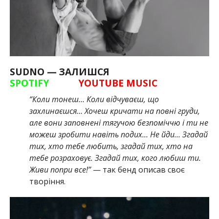
SUDNO — ЗАЛИШСЯ
SPOTIFY
YOUTUBE MUSIC
“Коли тонеш… Коли відчуваєш, що
захлинаєшся… Хочеш кричати на повні груди,
але вони заповнені тягучою безпоміччю і ти не
можеш зробити навіть подих… Не йди… Згадай
тих, хто тебе любить, згадай тих, хто на
тебе розраховує. Згадай тих, кого любиш ти.
Живи попри все!”
— так бенд описав своє
творіння.