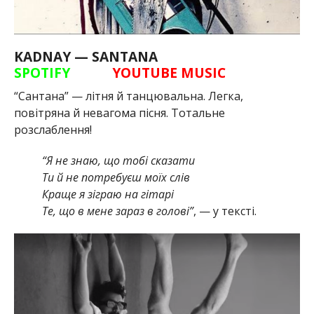
KADNAY — SANTANA
SPOTIFY
YOUTUBE MUSIC
“Сантана” — літня й танцювальна. Легка,
повітряна й невагома пісня. Тотальне
розслаблення!
“Я не знаю, що тобі сказати
Ти й не потребуєш моїх слів
Краще я зіграю на гітарі
Те, що в мене зараз в голові”
, — у тексті.