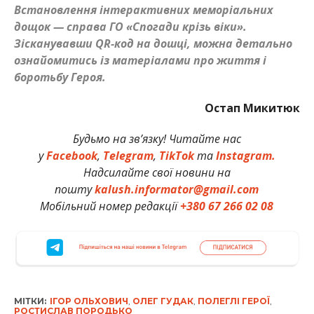
Встановлення інтерактивних меморіальних
дощок — справа ГО «Спогади крізь віки».
Зісканувавши QR-код на дошці, можна детально
ознайомитись із матеріалами про життя і
боротьбу Героя.
Остап Микитюк
Будьмо на зв’язку! Читайте нас
у
Facebook
,
Telegram
,
TikTok
та
Instagram.
Надсилайте свої новини на
пошту
kalush.informator@gmail.com
Мобільний номер редакції
+380 67 266 02 08
МІТКИ:
ІГОР ОЛЬХОВИЧ
,
ОЛЕГ ГУДАК
,
ПОЛЕГЛІ ГЕРОЇ
,
РОСТИСЛАВ ПОРОДЬКО