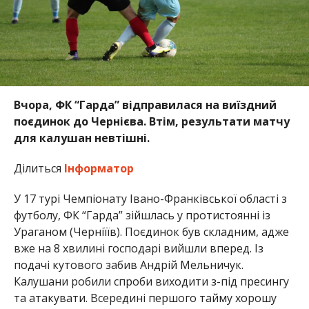
Вчора, ФК “Гарда” відправилася на виїздний
поєдинок до Чернієва. Втім, результати матчу
для калушан невтішні.
Ділиться
Інформатор
У 17 турі Чемпіонату Івано-Франківської області з
футболу, ФК “Гарда” зійшлась у протистоянні із
Ураганом (Черніїїв). Поєдинок був складним, адже
вже на 8 хвилині господарі вийшли вперед. Із
подачі кутового забив Андрій Мельничук.
Калушани робили спроби виходити з-під пресингу
та атакувати. Всередині першого тайму хорошу