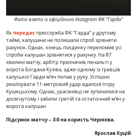
Фото взято із офіційного Instagram ФК “Гарда”
Як
передає
пресслужба ФК “Гарда” у другому
таймі, калушани не полишали спроб зрівняти
рахунок. Однак, кінець поєдинку переломив усі
спроби калушан зрівнятися у рахунку. На 87
хвилині матчу, арбітр призначив пенальті у
ворота Богдана Кузіва, адже одному із гравців
калуської Гарди м’яч попав у руку. Успішно
реалізувати 11-метровий удар вдалося Ігору
Кушецькому. Однак, ураганівці не зупинилися на
досягнутому і забили третій та остаточний м’яч у
ворота калушан
Підсумок матчу – 3:0 на користь Чернієва.
Ярослав Куцій