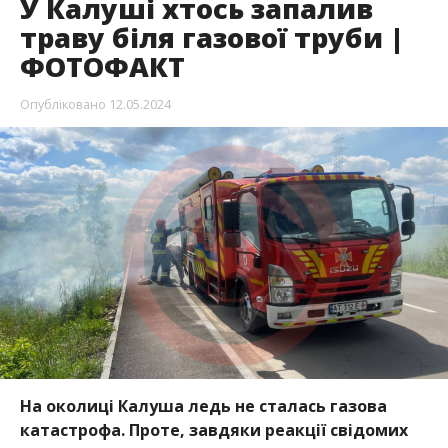
У Калуші хтось запалив
траву біля газової труби |
ФОТОФАКТ
Опубліковано
12.05.2024
На околиці Калуша ледь не сталась газова
катастрофа. Проте, завдяки реакції свідомих