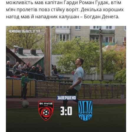
можливість мав капітан Гарди Роман Гудак, втім
м’яч пролетів повз стійку воріт. Декілька хороших
нагод мав й нападник калушан – Богдан Денега.