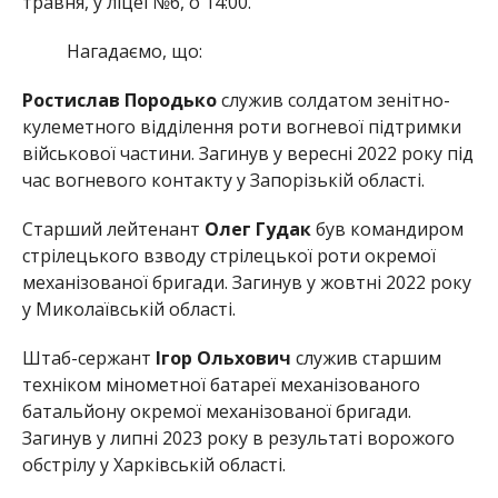
травня, у ліцеї №6, о 14:00.
Нагадаємо, що:
Ростислав Породько
служив солдатом зенітно-
кулеметного відділення роти вогневої підтримки
військової частини. Загинув у вересні 2022 року під
час вогневого контакту у Запорізькій області.
Старший лейтенант
Олег Гудак
був командиром
стрілецького взводу стрілецької роти окремої
механізованої бригади. Загинув у жовтні 2022 року
у Миколаївській області.
Штаб-сержант
Ігор Ольхович
служив старшим
техніком мінометної батареї механізованого
батальйону окремої механізованої бригади.
Загинув у липні 2023 року в результаті ворожого
обстрілу у Харківській області.