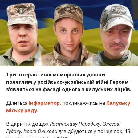
Три інтерактивні меморіальні дошки
полеглим у російсько-українській війні Героям
з’являться на фасаді одного з калуських ліцеїв.
Ділиться
Інформатор
, покликаючись на
Калуську
міську раду
.
Відкриття дощок
Ростиславу Породьку, Олегові
Гудаку, Ігорю Ольховичу
відбудеться у понеділок, 13