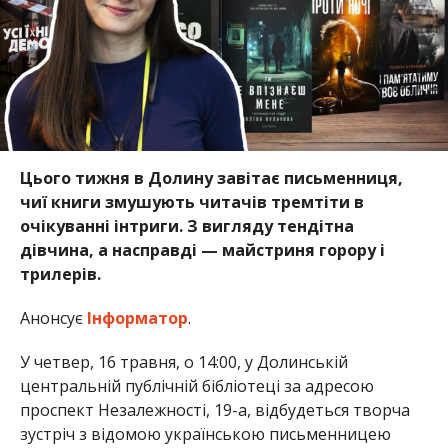
Цього тижня в Долину завітає письменниця,
чиї книги змушують читачів тремтіти в
очікуванні інтриги. З вигляду тендітна
дівчина, а насправді — майстриня горору і
трилерів.
Анонсує
Інформатор
.
У четвер, 16 травня, о 14:00, у Долинській
центральній публічній бібліотеці за адресою
проспект Незалежності, 19-а, відбудеться творча
зустріч з відомою українською письменницею