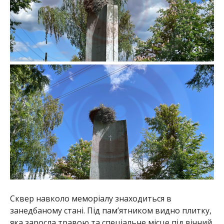
Сквер навколо меморіалу знаходиться в
занедбаному стані. Під пам’ятником видно плитку,
яка заросла травою та спеціальне місце під вічний