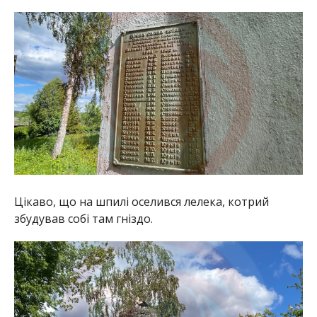
Цікаво, що на шпилі оселився лелека, котрий
збудував собі там гніздо.