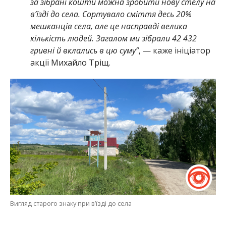
за зібрані кошти можна зробити нову стелу на
в’їзді до села. Сортувало сміття десь 20%
мешканців села, але це насправді велика
кількість людей. Загалом ми зібрали 42 432
гривні й вклались в цю суму”
, — каже ініціатор
акції Михайло Тріщ.
Вигляд старого знаку при в’їзді до села