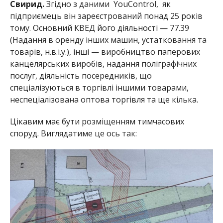
Свирид.
Згідно з даними YouControl, як
підприємець він зареєстрований понад 25 років
тому. Основний КВЕД його діяльності — 77.39
(Надання в оренду інших машин, устатковання та
товарів, н.в.і.у.), інші — виробництво паперових
канцелярських виробів, надання поліграфічних
послуг, діяльність посередників, що
спеціалізуються в торгівлі іншими товарами,
неспеціалізована оптова торгівля та ще кілька.
Цікавим має бути розміщенням тимчасових
споруд. Виглядатиме це ось так: