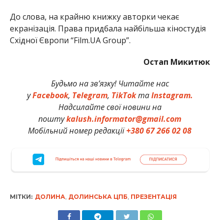
До слова, на крайню книжку авторки чекає
екранізація. Права придбала найбільша кіностудія
Східної Європи “Film.UA Group”.
Остап Микитюк
Будьмо на зв’язку! Читайте нас
у
Facebook
,
Telegram
,
TikTok
та
Instagram.
Надсилайте свої новини на
пошту
kalush.informator@gmail.com
Мобільний номер редакції
+380 67 266 02 08
МІТКИ:
ДОЛИНА
,
ДОЛИНСЬКА ЦПБ
,
ПРЕЗЕНТАЦІЯ