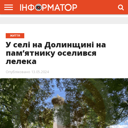
ГОЛОВНА
ЖИТТЯ
ВЛАДА
ГРОШІ
ТРЕШ
ДОЛИНА
РОЗСЛІДУВАННЯ
РЕКЛАМА
ПРО
ПРО
ІНТЕРВ’Ю
ВІДЕО
НАС
ПРОЄКТ
ЖИТТЯ
У селі на Долинщині на
пам’ятнику оселився
лелека
Опубліковано
13.05.2024