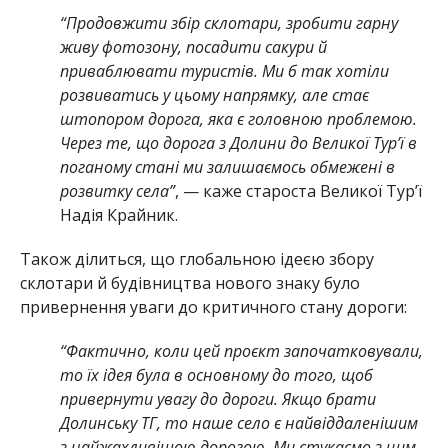
“Продовжити збір склотари, зробити гарну
живу фотозону, посадити сакури й
приваблювати туристів. Ми б так хотіли
розвиватись у цьому напрямку, але стає
штопором дорога, яка є головною проблемою.
Через те, що дорога з Долини до Великої Тур’ї в
поганому стані ми залишаємось обмежені в
розвитку села”
, — каже староста Великої Тур’ї
Надія Крайник.
Також ділиться, що глобальною ідеєю збору
склотари й будівництва нового знаку було
привернення уваги до критичного стану дороги:
“Фактично, коли цей проєкт започатковували,
то їх ідея була в основному до того, щоб
привернути увагу до дороги. Якщо брати
Долинську ТГ, то наше село є найвіддаленішим
з найжахливішою дорогою. Ми стукаємо з цим