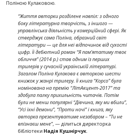
Поліною Кулаковою.
“Життя авторки розділене навпіл: з одного
боку літературна творчість, з іншого —
управлінська діяльність у комерційний сфері. Як
стверджує сама Поліна, образний світ
літератури — це для неї відпочинок від сухості
цифр. Її дебютний роман “Я пам’ятатиму твоє
обличчя” (2014 р.) став одним із перших
трилерів у сучасній українській літературі.
Загалом Поліна Кулакова є авторкою шести
книжок у жанрі трилеру. Її книга “Корсо” була
номінована на премію “ЛітАкцент-2017” та
здобула палку прихильність читачів. Потім
були не менш популярні “Дівчина, яку ми вбили”,
“Усі їхні демони”, “Проти ночі” і книга, яку
авторка презентуватиме незабаром – “Ти не
впізнаєш мене”
, — ділиться директорка
бібліотеки
Надія Кушнірчук
.