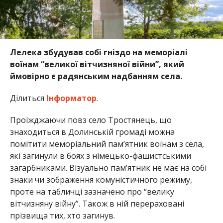
Лелека збудував собі гніздо на меморіалі
воїнам “великої вітчизняної війни”, який
ймовірно є радянським надбанням села.
Ділиться
Інформатор
.
Проїжджаючи повз село Тростянець, що
знаходиться в Долинській громаді можна
помітити меморіальний пам’ятник воїнам з села,
які загинули в боях з німецько-фашистськими
загарбниками. Візуально пам’ятник не має на собі
знаки чи зображення комуністичного режиму,
проте на табличці зазначено про “велику
вітчизняну війну”. Також в ній перераховані
прізвища тих, хто загинув.