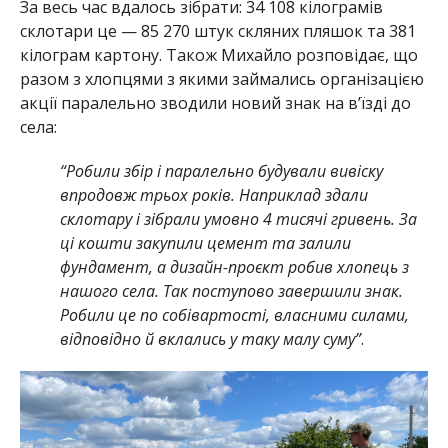
За весь час вдалось зібрати: 34 108 кілограмів
склотари це — 85 270 штук скляних пляшок та 381
кілограм картону. Також Михайло розповідає, що
разом з хлопцями з якими займались організацією
акції паралельно зводили новий знак на в’їзді до
села:
“Робили збір і паралельно будували вивіску
впродовж трьох років. Наприклад здали
склотару і зібрали умовно 4 тисячі гривень. За
ці кошти закупили цемент та залили
фундамент, а дизайн-проєкт робив хлопець з
нашого села. Так поступово завершили знак.
Робили це по собівартості, власними силами,
відповідно й вклались у таку малу суму”
.