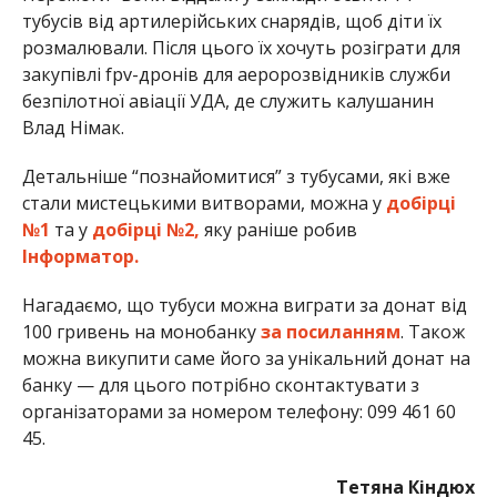
тубусів від артилерійських снарядів, щоб діти їх
розмалювали. Після цього їх хочуть розіграти для
закупівлі fpv-дронів для аеророзвідників служби
безпілотної авіації УДА, де служить калушанин
Влад Німак.
Детальніше “познайомитися” з тубусами, які вже
стали мистецькими витворами, можна у
добірці
№1
та у
добірці №2,
яку раніше робив
Інформатор.
Нагадаємо, що тубуси можна виграти за донат від
100 гривень на монобанку
за посиланням
. Також
можна викупити саме його за унікальний донат на
банку — для цього потрібно сконтактувати з
організаторами за номером телефону: 099 461 60
45.
Тетяна Кіндюх