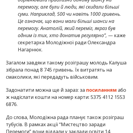
перемогу, але були й люди, які скидали більші
суми. Наприклад, 500 чи навіть 1000 гривень.
Це означає, що вони мали більші шанси на
перемогу. Анатолій, який переміг, якраз був
одним із тих, хто донатив регулярно”,
— каже
секретарка Молодіжної ради Олександра
Нагарнюк.
Загалом завдяки такому розіграшу молодь Калуша
зібрала понад 8 745 гривень. Їх витратять на
смаколики, які передадуть військовим.
Задонатити можна ще й зараз: за
посиланням
або
ж надіслати кошти на номер карти: 5375 4112 1553
6876.
До слова, Молодіжна рада планує також розіграш
тубусів. В рамках акції “Мистецтво заради
Перемоги” вони віддали у заклади освіти 14