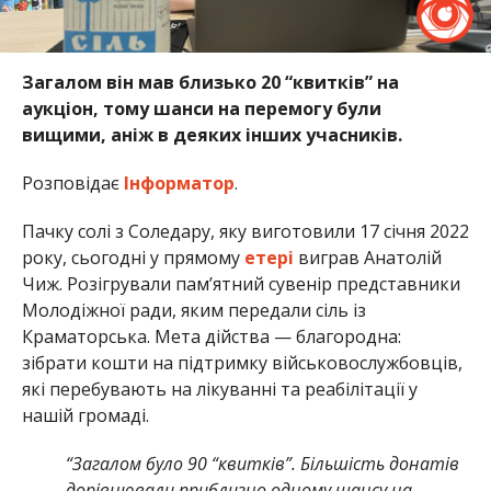
Загалом він мав близько 20 “квитків” на
аукціон, тому шанси на перемогу були
вищими, аніж в деяких інших учасників.
Розповідає
Інформатор
.
Пачку солі з Соледару, яку виготовили 17 січня 2022
року, сьогодні у прямому
етері
виграв Анатолій
Чиж. Розігрували пам’ятний сувенір представники
Молодіжної ради, яким передали сіль із
Краматорська. Мета дійства — благородна:
зібрати кошти на підтримку військовослужбовців,
які перебувають на лікуванні та реабілітації у
нашій громаді.
“Загалом було 90 “квитків”. Більшість донатів
дорівнювали приблизно одному шансу на