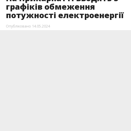
графіків обмеження
потужності електроенергії
Опубліковано
14.05.2024
Обмеження потужностей вводять через
дефіцит в енергосистемі області.