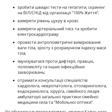
зробити швидкі тести на гепатити, скринінг
на ВІЛ/СНІД від організації “100% Життя”;
виміряти рівень цукру в крові;
виміряти артеріальний тиск та зробити
електрокардіограму;
провести антропометричні вимірювання:
ваги тіла, зросту з розрахунком індексу маси
тіла;
імунізуватися проти дифтерії, правцю,
поліомієліту та інших інфекційних
захворювань;
отримати консультації спеціалістів:
кардіолога, невропатолога, отоларинголога,
ендокринолога, хірурга, сімейного лікаря
амбулаторії загальної практики сімейної
медицини села та “Мобільної оптики”.
Усі обстеження проводитимуть медики Калуського