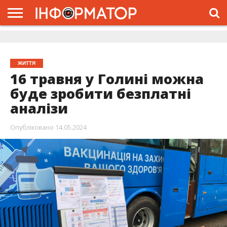
ГОЛОВНА
ЖИТТЯ
ВЛАДА
ГРОШІ
ТРЕШ
ДОЛИНА
РОЗСЛІДУВАННЯ
РЕКЛАМА
ПРО
ПРО
ІНТЕРВ’Ю
ВІДЕО
НАС
ПРОЄКТ
ЖИТТЯ
16 травня у Голині можна
буде зробити безплатні
аналізи
Опубліковано
14.05.2024