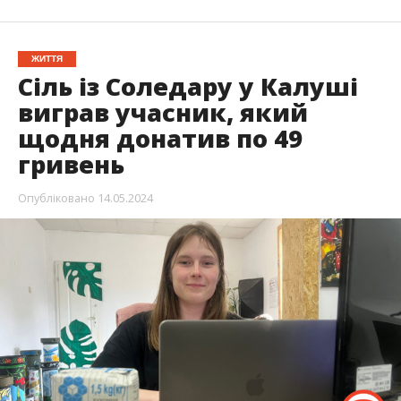
ЖИТТЯ
Сіль із Соледару у Калуші
виграв учасник, який
щодня донатив по 49
гривень
Опубліковано
14.05.2024