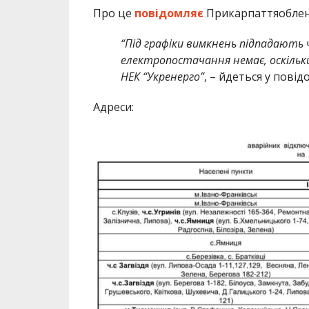
Про це
повідомляє
Прикарпаттяоблен
“Під графіки вимкнень підпадають ч
електропостачання немає, оскільки
НЕК “Укренерго”
, – йдеться у повід
Адреси: