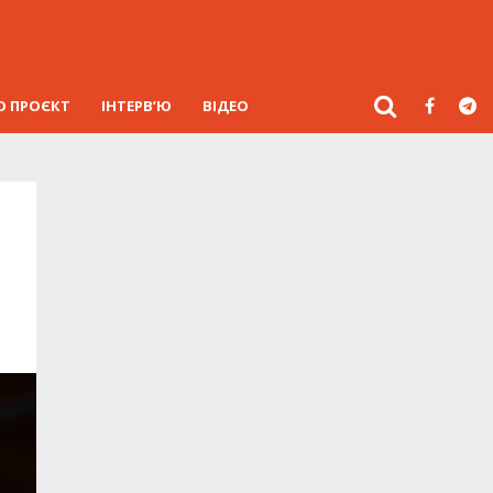
О ПРОЄКТ
ІНТЕРВ’Ю
ВІДЕО