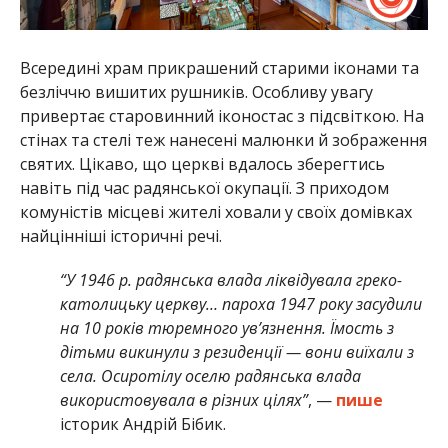
Всередині храм прикрашений старими іконами та
безліччю вишитих рушників. Особливу увагу
привертає старовинний іконостас з підсвіткою. На
стінах та стелі теж нанесені малюнки й зображення
святих. Цікаво, що церкві вдалось зберегтись
навіть під час радянської окупації. З приходом
комуністів місцеві жителі ховали у своїх домівках
найцінніші історичні речі.
“У 1946 р. радянська влада ліквідувала греко-
католицьку церкву… пароха 1947 року засудили
на 10 років тюремного ув’язнення. Їмость з
дітьми викинули з резиденції — вони виїхали з
села. Осиротілу оселю радянська влада
використовувала в різних цілях”
, —
пише
історик Андрій Бібик.