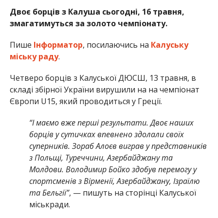
Двоє борців з Калуша сьогодні, 16 травня,
змагатимуться за золото чемпіонату.
Пише
Інформатор
, посилаючись на
Калуську
міську раду
.
Четверо борців з Калуської ДЮСШ, 13 травня, в
складі збірної України вирушили на на чемпіонат
Європи U15, який проводиться у Греції.
“І маємо вже перші результати. Двоє наших
борців у сутичках впевнено здолали своїх
суперників. Зораб Алоєв виграв у представників
з Польщі, Туреччини, Азербайджану та
Молдови. Володимир Бойко здобув перемогу у
спортсменів з Вірменії, Азербайджану, Ізраїлю
та Бельгії”
, — пишуть на сторінці Калуської
міськради.