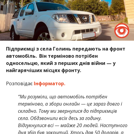
Підприємці з села Голинь передають на фронт
автомобіль. Він
терміново потрібен
односельцю, який з перших днів війни — у
найгарячіших місцях фронту.
Розповідає
Інформатор.
“Ми розуміли, що автомобіль потрібен
терміново, а збори онлайн — це зараз довго і
складно. Тому ми звернулися до підприємців
села. Обдзвонили всіх десь за годину.
Відгукнулися всі — майже 20 людей. Наступного
дня збір був закритий. Хтось дав 50 доларів, а