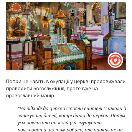
Попри це навіть в окупації у церкві продовжували
проводити Богослужіння, проте вже на
православний манір.
“На підході до церкви стояли вчителі зі школи й
записували дітей, котрі йшли до церкви. Потім
усіх викликали на лінійці й змушували
пояснювати що там робили, але навіть це не