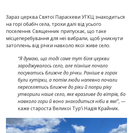
Зараз церква Святої Параскеви УГКЦ знаходиться
на горі обабіч села, трохи далі від усього
поселення. Священник припускає, що таке
місцеперебування для неї вибрали, щоб уникнути
затоплень від річки навколо якої живе село.
“Я думаю, що тоді саме тут біля церкви
зароджувалось село, але пізніше почало
посуватись ближче до річки. Раніше в горах
були хутірки, а потім люди напевно почали
переселятись ближче до ріки й попри ріку
утворили наше село, яке вразливе до вітрів, бо
навколо гори й воно знаходиться ніби в ямі”
, —
каже староста Великої Тур’ї Надія Крайник.