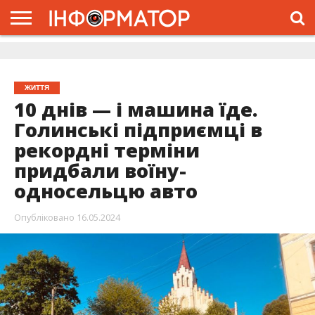
ГОЛОВНА
ЖИТТЯ
ВЛАДА
ГРОШІ
ТРЕШ
ДОЛИНА
РОЗСЛІДУВАННЯ
РЕКЛАМА
ПРО
ПРО
ІНТЕРВ’Ю
ВІДЕО
НАС
ПРОЄКТ
ЖИТТЯ
10 днів — і машина їде.
Голинські підприємці в
рекордні терміни
придбали воїну-
односельцю авто
Опубліковано
16.05.2024