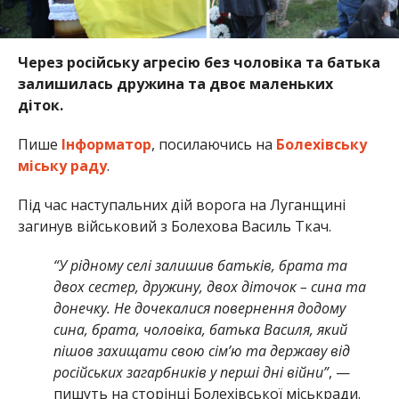
Через російську агресію без чоловіка та батька
залишилась дружина та двоє маленьких
діток.
Пише
Інформатор
, посилаючись на
Болехівську
міську раду
.
Під час наступальних дій ворога на Луганщині
загинув військовий з Болехова Василь Ткач.
“У рідному селі залишив батьків, брата та
двох сестер, дружину, двох діточок – сина та
донечку. Не дочекалися повернення додому
сина, брата, чоловіка, батька Василя, який
пішов захищати свою сім’ю та державу від
російських загарбників у перші дні війни”
, —
пишуть на сторінці Болехівської міськради.