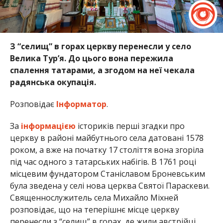
З “селищ” в горах церкву перенесли у село
Велика Тур’я. До цього вона пережила
спалення татарами, а згодом на неї чекала
радянська окупація.
Розповідає
Інформатор
.
За
інформацією
істориків перші згадки про
церкву в районі майбутнього села датовані 1578
роком, а вже на початку 17 століття вона згоріла
під час одного з татарських набігів. В 1761 році
місцевим фундатором Станіславом Броневським
була зведена у селі нова церква Святої Параскеви.
Священнослужитель села Михайло Міхней
розповідає, що на теперішнє місце церкву
перенесли з “селищ” в горах, де жили австрійці.