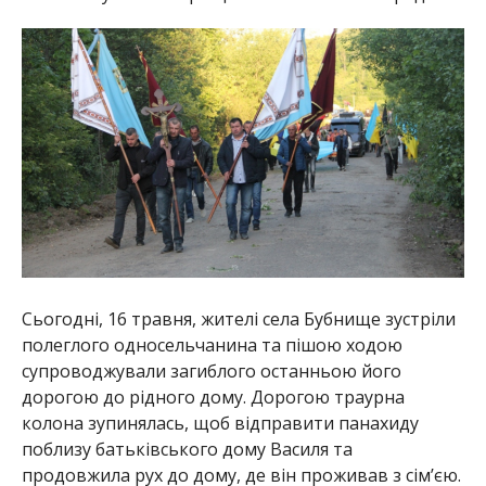
Сьогодні, 16 травня, жителі села Бубнище зустріли
полеглого односельчанина та пішою ходою
супроводжували загиблого останньою його
дорогою до рідного дому. Дорогою траурна
колона зупинялась, щоб відправити панахиду
поблизу батьківського дому Василя та
продовжила рух до дому, де він проживав з сім’єю.