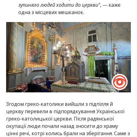
зупиняло людей ходити до церкви”
, — каже
одна з місцевих мешканок.
Згодом греко-католики вийшли з підпілля й
церкву перевели в підпорядкування Української
греко-католицької церкви. Після радянської
окупації люди почали назад зносити до храму
цінні речі, котрі колись брали на зберігання. Саме з