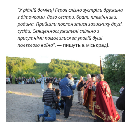
“У рідній домівці Героя слізно зустріли дружина
з діточками, його сестри, брат, племінники,
родина. Прийшли поклонитися захиснику друзі,
сусіди. Священнослужителі спільно з
присутніми помолилися за упокій душі
полеглого воїна”
, — пишуть в міськраді.