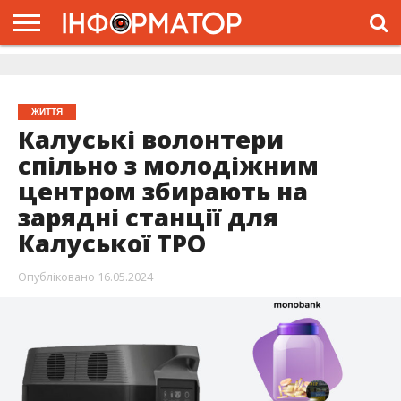
ГОЛОВНА
ЖИТТЯ
ВЛАДА
ГРОШІ
ТРЕШ
ДОЛИНА
РОЗСЛІДУВАННЯ
РЕКЛАМА
ПРО
ПРО
ІНТЕРВ’Ю
ВІДЕО
НАС
ПРОЄКТ
ЖИТТЯ
Калуські волонтери
спільно з молодіжним
центром збирають на
зарядні станції для
Калуської ТРО
Опубліковано
16.05.2024