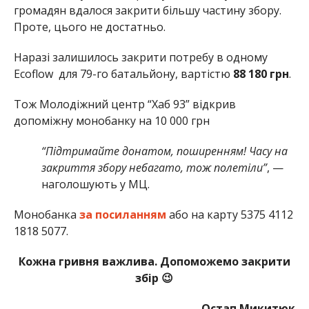
громадян вдалося закрити більшу частину збору.
Проте, цього не достатньо.
Наразі залишилось закрити потребу в одному
Ecoflow для 79-го батальйону, вартістю
88 180 грн
.
Тож Молодіжний центр “Хаб 93” відкрив
допоміжну монобанку на 10 000 грн
“Підтримайте донатом, поширенням! Часу на
закриття збору небагато, тож полетіли”
, —
наголошують у МЦ.
Монобанка
за посиланням
або на карту 5375 4112
1818 5077.
Кожна гривня важлива. Допоможемо закрити
збір 😉
Остап Микитюк