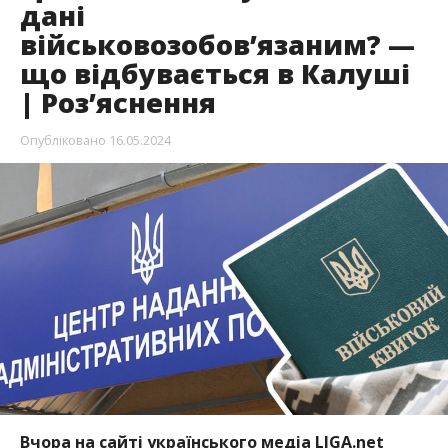
дані
військовозобов’язаним? —
що відбувається в Калуші
| Роз’яснення
Опубліковано
16.05.2024
Вчора на сайті українського медіа LIGA.net