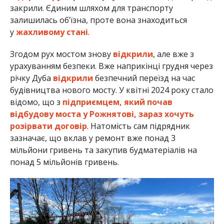
закрили. Єдиним шляхом для транспорту
залишилась обʼїзна, проте вона знаходиться
у
жахливому стані
.
Згодом рух мостом знову
відкрили
, але вже з
урахуванням безпеки. Вже наприкінці грудня через
річку Дуба
відкрили
безпечний переїзд на час
будівництва нового мосту. У квітні 2024 року стало
відомо, що з
підприємцем, який почав
відбудову моста у Рожнятові, зараз хочуть
розірвати договір
. Натомість сам підрядник
зазначає, що вклав у ремонт вже понад 3
мільйони гривень та закупив будматеріалів на
понад 5 мільйонів гривень.