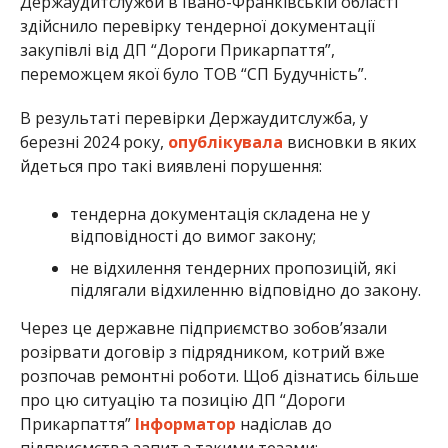
Держаудитслужби в Івано-Франківській області
здійснило перевірку тендерної документації
закупівлі від ДП “Дороги Прикарпаття”,
переможцем якої було ТОВ “СП Будучність”.
В результаті перевірки Держаудитслужба, у
березні 2024 року,
опублікувала
висновки в яких
йдеться про такі виявлені порушення:
тендерна документація складена не у
відповідності до вимог закону;
не відхилення тендерних пропозицій, які
підлягали відхиленню відповідно до закону.
Через це державне підприємство зобов’язали
розірвати договір з підрядником, котрий вже
розпочав ремонтні роботи. Щоб дізнатись більше
про цю ситуацію та позицію ДП “Дороги
Прикарпаття”
Інформатор
надіслав до
підприємства запит з такими тезами: