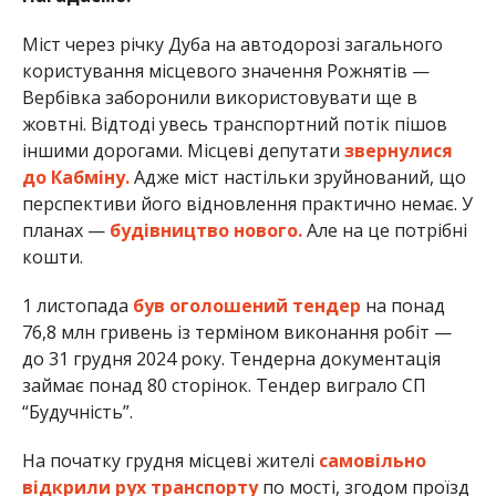
Міст через річку Дуба на автодорозі загального
користування місцевого значення Рожнятів —
Вербівка заборонили використовувати ще в
жовтні. Відтоді увесь транспортний потік пішов
іншими дорогами. Місцеві депутати
звернулися
до Кабміну.
Адже міст настільки зруйнований, що
перспективи його відновлення практично немає. У
планах —
будівництво нового.
Але на це потрібні
кошти.
1 листопада
був оголошений тендер
на понад
76,8 млн гривень із терміном виконання робіт —
до 31 грудня 2024 року. Тендерна документація
займає понад 80 сторінок. Тендер виграло СП
“Будучність”.
На початку грудня місцеві жителі
самовільно
відкрили рух транспорту
по мості, згодом проїзд