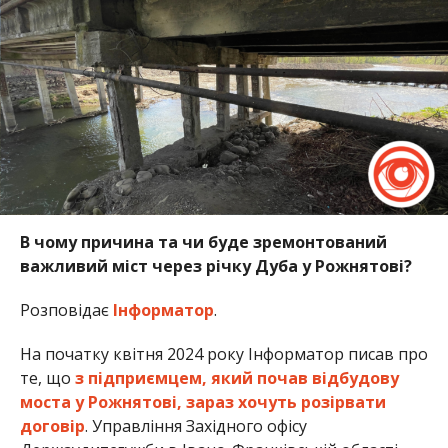
В чому причина та чи буде зремонтований
важливий міст через річку Дуба у Рожнятові?
Розповідає
Інформатор
.
На початку квітня 2024 року Інформатор писав про
те, що
з підприємцем, який почав відбудову
моста у Рожнятові, зараз хочуть розірвати
договір
. Управління Західного офісу