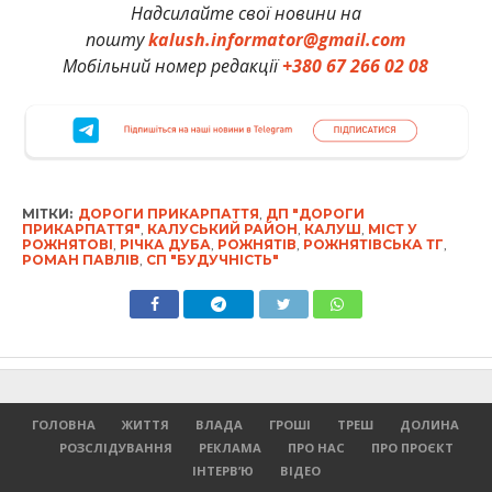
Надсилайте свої новини на
пошту
kalush.informator@gmail.com
Мобільний номер редакції
+380 67 266 02 08
МІТКИ:
ДОРОГИ ПРИКАРПАТТЯ
,
ДП "ДОРОГИ
ПРИКАРПАТТЯ"
,
КАЛУСЬКИЙ РАЙОН
,
КАЛУШ
,
МІСТ У
РОЖНЯТОВІ
,
РІЧКА ДУБА
,
РОЖНЯТІВ
,
РОЖНЯТІВСЬКА ТГ
,
РОМАН ПАВЛІВ
,
СП "БУДУЧНІСТЬ"
ГОЛОВНА
ЖИТТЯ
ВЛАДА
ГРОШІ
ТРЕШ
ДОЛИНА
РОЗСЛІДУВАННЯ
РЕКЛАМА
ПРО НАС
ПРО ПРОЄКТ
ІНТЕРВ’Ю
ВІДЕО