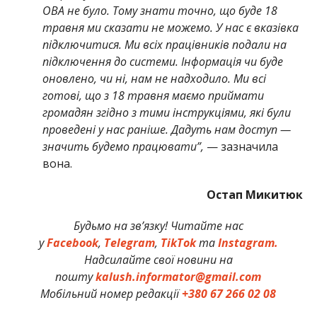
ОВА не було. Тому знати точно, що буде 18
травня ми сказати не можемо. У нас є вказівка
підключитися. Ми всіх працівників подали на
підключення до системи. Інформація чи буде
оновлено, чи ні, нам не надходило. Ми всі
готові, що з 18 травня маємо приймати
громадян згідно з тими інструкціями, які були
проведені у нас раніше. Дадуть нам доступ —
значить будемо працювати”,
— зазначила
вона.
Остап Микитюк
Будьмо на зв’язку! Читайте нас
у
Facebook
,
Telegram
,
TikTok
та
Instagram.
Надсилайте свої новини на
пошту
kalush.informator@gmail.com
Мобільний номер редакції
+380 67 266 02 08