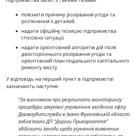
пояснити причину розірвання угоди та
роз’яснення її деталей;
надати офіційну позицію підприємства
стосовно ситуації;
надати орієнтовний алгоритм дій після
двостороннього розірвання угоди та
орієнтовний план подальшого капітального
ремонту мосту.
У відповідь на перший пункт в підприємстві
зазначають наступне:
“За висновком про результати моніторингу
процедури закупівлі управління західного офісу
Держаудитслужби в Івано-Франківській області
зобов’язало ДП “Дороги Прикарпаття”
здійснити заходи щодо усунення виявлених
порушень шляхом припинення зобов’язань за