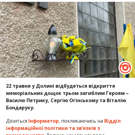
22 травня у Долині відбудеться відкриття
меморіальних дощок трьом загиблим Героям –
Василю Петрику, Сергію Огінському та Віталію
Бондаруку.
Діоиться
Інформатор
, покликаючись на
Відділ
інформаційної політики та звʼязків з