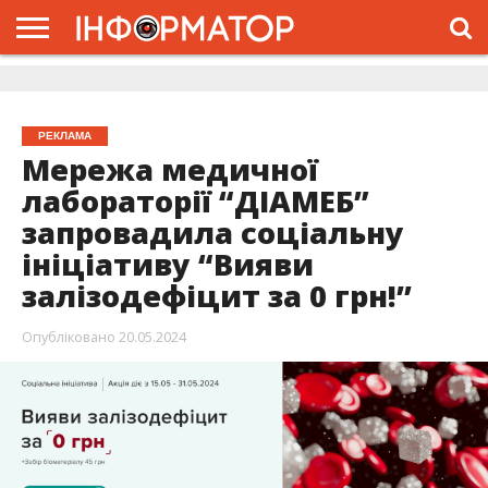
ГОЛОВНА
ЖИТТЯ
ВЛАДА
ГРОШІ
ТРЕШ
ДОЛИНА
РОЗСЛІДУВАННЯ
РЕКЛАМА
ПРО
ПРО
ІНТЕРВ’Ю
ВІДЕО
НАС
ПРОЄКТ
РЕКЛАМА
Мережа медичної
лабораторії “ДІАМЕБ”
запровадила соціальну
ініціативу “Вияви
залізодефіцит за 0 грн!’’
Опубліковано
20.05.2024