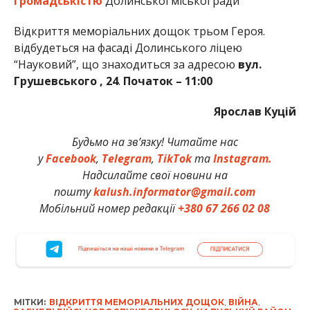
громадськістю
Долинської міської ради
Відкриття меморіальних дощок трьом Героя.
відбудеться на фасаді Долинського ліцею
“Науковий”, що знаходиться за адресою
вул.
Грушевського , 24
.
Початок – 11:00
Ярослав Куцій
Будьмо на зв’язку! Читайте нас
у
Facebook
,
Telegram
,
TikTok
та
Instagram.
Надсилайте свої новини на
пошту
kalush.informator@gmail.com
Мобільний номер редакції
+380 67 266 02 08
МІТКИ:
ВІДКРИТТЯ МЕМОРІАЛЬНИХ ДОЩОК
,
ВІЙНА
,