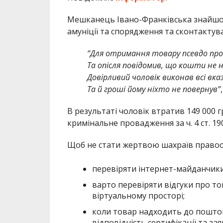
Мешканець Івано-Франківська знайшо
амуніції та спорядження та сконтакту
“Для отримання товару псевдо про
Та опісля повідомив, що кошти не 
Довірливий чоловік виконав всі вка
Та й гроші йому ніхто не повернув”
В результаті чоловік втратив 149 000
кримінальне провадження за ч. 4 ст. 19
Щоб не стати жертвою шахраїв правоо
перевіряти інтернет-майданчики
варто перевіряти відгуки про то
віртуальному просторі;
коли товар надходить до поштов
відповідність сертифікації та за