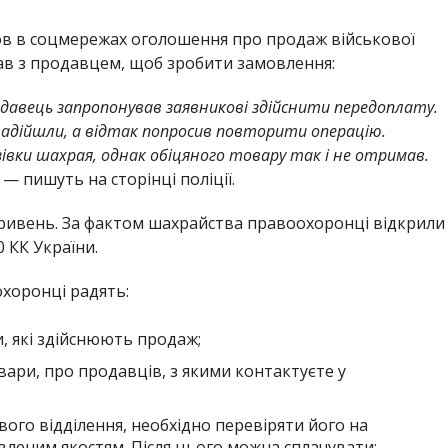
в в соцмережах оголошення про продаж військової
вав з продавцем, щоб зробити замовлення:
давець запропонував заявникові здійснити передоплату.
надійшли, а відтак попросив повторити операцію.
зівки шахрая, однак обіцяного товару так і не отримав.
, — пишуть на сторінці поліції.
 гривень. За фактом шахрайства правоохоронці відкрили
0 КК України.
хоронці радять:
, які здійснюють продаж;
вари, про продавців, з якими контактуєте у
ого відділення, необхідно перевіряти його на
явленим якостям. Після цього можна сплачувати;