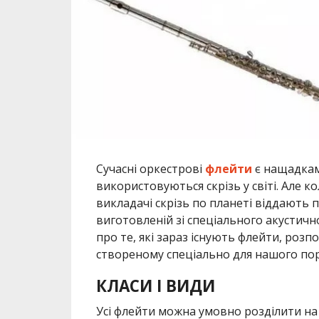
Сучасні оркестрові
флейти
є нащадкам
використовуються скрізь у світі. Але к
викладачі скрізь по планеті віддають 
виготовленій зі спеціального акустичн
про те, які зараз існують флейти, розп
створеному спеціально для нашого пор
КЛАСИ І ВИДИ
Усі флейти можна умовно розділити на