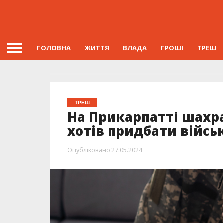
ГОЛОВНА
ЖИТТЯ
ВЛАДА
ГРОШІ
ТРЕШ
ТРЕШ
На Прикарпатті шахра
хотів придбати війсь
Опубліковано
27.05.2024