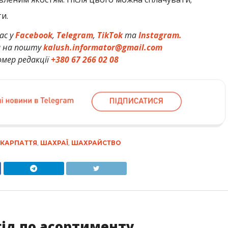
и.
ас у
Facebook
,
Telegram
,
TikTok
та
Instagram.
и на пошту
kalush.informator@gmail.com
мер редакції
+380 67 266 02 08
КАРПАТТЯ
,
ШАХРАЇ
,
ШАХРАЙСТВО
гід по асортименту