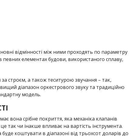
сновні відмінності між ними проходять по параметру
в певних елементах будови, використаного сплаву,
 за строєм, а також теситурою звучання – так,
йвищий діапазон оркестрового звуку та традиційно
андартну модель.
ТІ
має вона срібне покриття, яка механіка клапанів
це так чи інакше впливає на вартість інструмента.
буде коштувати в діапазоні від трьохсот доларів до