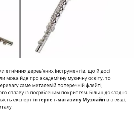
и етнічних дерев’яних інструментів, що й досі
оли мова йде про академічну музичну освіту, то
перевагу саме металевій поперечній флейті,
ого сплаву із посрібленим покриттям. Більш докладно
овість експерт
інтернет-магазину Музлайн
в огляді,
талу.