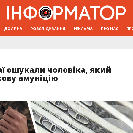
ДОЛИНА
РОЗСЛІДУВАННЯ
РЕКЛАМА
ПРО НАС
ПР
ї ошукали чоловіка, який
кову амуніцію