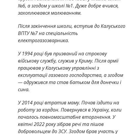
№6, а згодом у школі №1. Дуже добре вчився,
захоплювався малюванням.
Після закінчення школи, вступив до Калуського
ВПТУ №7 на спеціальність
електрогазозварника.
У 1994 році був призваний на строкову
військову службу, служив у Криму. Після армії
працював у Калуському управлінні з
експлуатації газового господарства, а згодом
— одружився та став батьком для донечки і
сина.
У 2014 році втратив маму. Почав їздити на
роботу за кордон. Повернувся в Україну, коли
почалось повномасштабне вторгнення. У
квітні 2022 року зібрав речі та пішов
добровольцем до ЗСУ. Згодом брав участь у