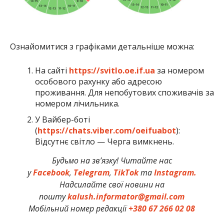
Ознайомитися з графіками детальніше можна:
На сайті
https://svitlo.oe.if.ua
за номером
особового рахунку або адресою
проживання. Для непобутових споживачів за
номером лічильника.
У Вайбер-боті
(
https://chats.viber.com/oeifuabot
):
Відсутнє світло — Черга вимкнень.
Будьмо на зв’язку! Читайте нас
у
Facebook
,
Telegram
,
TikTok
та
Instagram.
Надсилайте свої новини на
пошту
kalush.informator@gmail.com
Мобільний номер редакції
+380 67 266 02 08