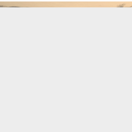
Новий тиждень — новий прогноз:
Ділиться
Інформатор
.
Ясному ранку прийде на зміну хмарна погода, яка
утримається у Калуші до самого вечора. Удень,
можливо, пройде дрібний дощ, але він закінчиться
ще до приходу вечора. Температура повітря