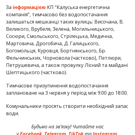
За
інформацією
КП “Калуська енергетична
компанія”, тимчасово без водопостачання
залишаться мешканці таких вулиць: Височана, В.
Великого, Врубеля, Зелена, Могильницького,
Сосюри, Смольського, Стрілецька, Медична,
Мартовича, Дрогобича, Д. Галицького,
Богомольця, Куровця, Бортнянського, Бр.
Фельчинських, Чорновола (частково), Петлюри,
Петрушевича, а також провулку Лісний та майдані
Шептицького (частково).
Тимчасове призупинення водопостачання
заплановане на 3 червня у період між 9:00 до 18:00.
Комунальники просять створити необхідний запас
води.
Будьмо на зв’язку! Читайте нас
у
Facebook
,
Telegram
,
TikTok
та
Instagram.