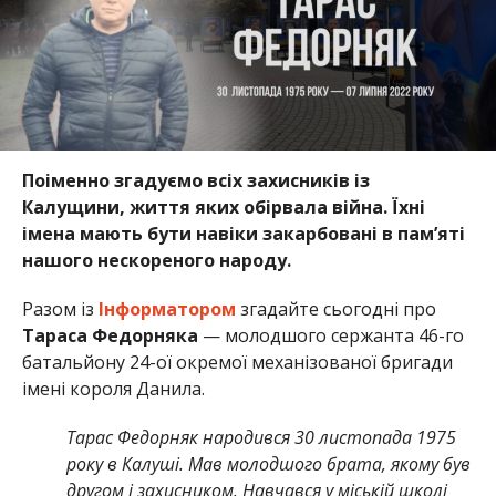
Поіменно згадуємо всіх захисників із
Калущини, життя яких обірвала війна. Їхні
імена мають бути навіки закарбовані в пам’яті
нашого нескореного народу.
Разом із
Інформатором
згадайте сьогодні про
Тараса Федорняка
— молодшого сержанта 46-го
батальйону 24-ої окремої механізованої бригади
імені короля Данила.
Тарас Федорняк народився 30 листопада 1975
року в Калуші. Мав молодшого брата, якому був
другом і захисником. Навчався у міській школі