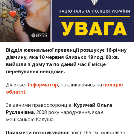
Відділ ювенальної превенції розшукує 16-річну
дівчину, яка 10 червня близько 19 год. 00 хв.
вийшла з дому та по даний час її місце
перебування невідоме.
Ділиться
Інформатор
, покликаючись на
поліцію
області.
За даними правоохоронців,
Куричай Ольга
Русланівна
, 2008 року народження, яка є
мешканкою Калуша.
Прикмети розшукуваної:
зріст 165 см, худорлявої