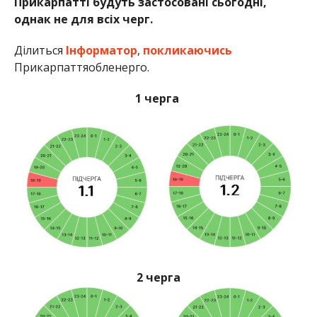
Прикарпатті будуть застосовані сьогодні,
однак не для всіх черг.
Ділиться
Інформатор
,
покликаючись
Прикарпаттяобленерго.
1 черга
2 черга