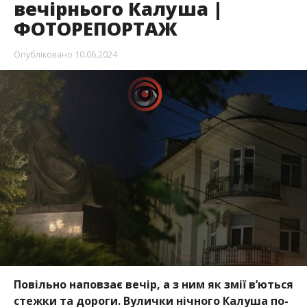
вечірнього Калуша |
ФОТОРЕПОРТАЖ
Опубліковано
10.06.2024
Повільно наповзає вечір, а з ним як змії в’ються
стежки та дороги. Вулички нічного Калуша по-