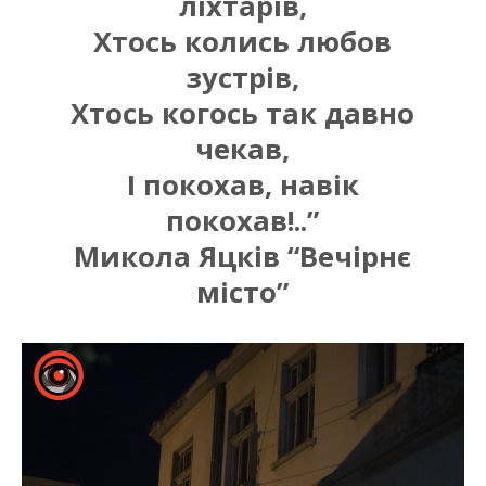
ліхтарів,
Хтось колись любов
зустрів,
Хтось когось так давно
чекав,
І покохав, навік
покохав!..”
Микола Яцків “Вечірнє
місто”