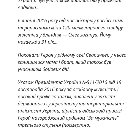
України, був учасником бойових дій у промзоні
Авдіївки…
6 липня 2016 року під час обстрілу російськими
терористами міна 120-міліметрового калібру
залетіла у бліндаж — Олег загинув. Йому
назавжди 31 рік…
Поховали Героя у рідному селі Сваричеві. у нього
залишилися мама і брат, який також був
учасником бойових дій.
Указом Президента України №511/2016 від 19
листопада 2016 року за особливу мужність і
високий професіоналізм, виявлені у захисті
державного суверенітету та територіальної
цілісності України, вірність військовій присязі
Герой нагороджений орденом “За мужність”
третього ступеня (посмертно).