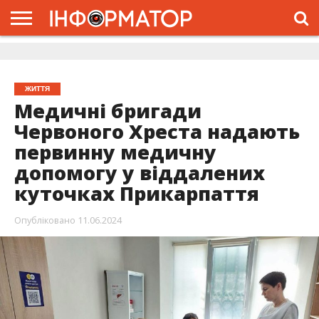
ГОЛОВНА
ЖИТТЯ
ВЛАДА
ГРОШІ
ТРЕШ
ДОЛИНА
РОЗСЛІДУВАННЯ
РЕКЛАМА
ПРО
ПРО
ІНТЕРВ’Ю
ВІДЕО
НАС
ПРОЄКТ
ЖИТТЯ
Медичні бригади
Червоного Хреста надають
первинну медичну
допомогу у віддалених
куточках Прикарпаття
Опубліковано
11.06.2024