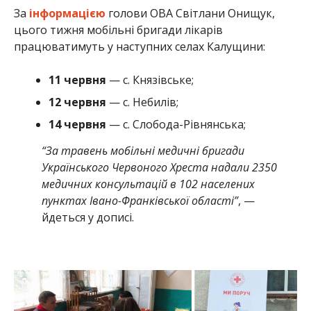
За
інформацією
голови ОВА Світлани Онищук,
цього тижня мобільні бригади лікарів
працюватимуть у наступних селах Калущини:
11 червня
— с. Князівське;
12 червня
— с. Небилів;
14 червня
— с. Слобода-Рівнянська;
“За травень мобільні медичні бригади
Українського Червоного Хреста надали 2350
медичних консультацій в 102 населених
пунктах Івано-Франківської області”
, —
йдеться у дописі.