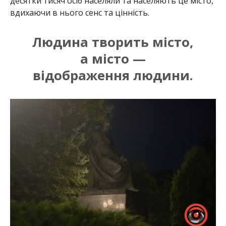
десятки тисяч осіб населяли та населяють це місто,
вдихаючи в нього сенс та цінність.
Людина творить місто,
а місто —
відображення людини.