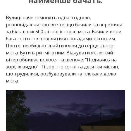
найменше бачать.
Вулиці наче гомонять одна з одною,
розповідаючи про все те, що бачили та пережили
за більш ніж 500-літню історію міста. Бачили вони
багато і готові поділитися спогадами з кожним.
Проте, необхідно знайти ключ до серця цього
міста. Бути в ритмі із ним. Відчувати як легкий
вітер обвиває волосся та шепоче: “Подивись на
зорі, їх видно”. Ті зорі, то сотні та десятки містян,
що трудилися, розбудовували та плекали долю
міста.