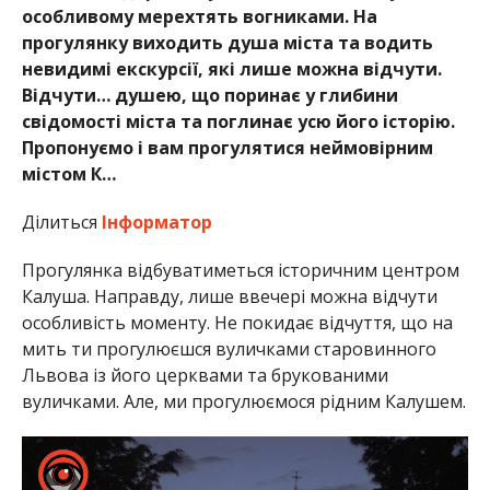
особливому мерехтять вогниками. На
прогулянку виходить душа міста та водить
невидимі екскурсії, які лише можна відчути.
Відчути… душею, що поринає у глибини
свідомості міста та поглинає усю його історію.
Пропонуємо і вам прогулятися неймовірним
містом К…
Ділиться
Інформатор
Прогулянка відбуватиметься історичним центром
Калуша. Направду, лише ввечері можна відчути
особливість моменту. Не покидає відчуття, що на
мить ти прогулюєшся вуличками старовинного
Львова із його церквами та брукованими
вуличками. Але, ми прогулюємося рідним Калушем.