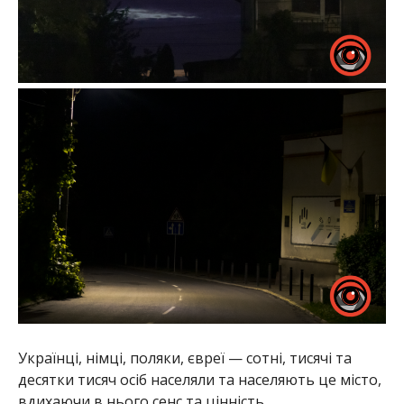
Українці, німці, поляки, євреї — сотні, тисячі та
десятки тисяч осіб населяли та населяють це місто,
вдихаючи в нього сенс та цінність.