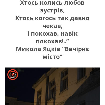
Хтось колись любов
зустрів,
Хтось когось так давно
чекав,
І покохав, навік
покохав!..”
Микола Яцків “Вечірнє
місто”