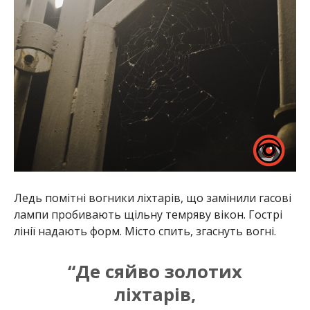
Ледь помітні вогники ліхтарів, що замінили гасові
лампи пробивають щільну темряву вікон. Гострі
лінії надають форм. Місто спить, згаснуть вогні.
“Де сяйво золотих
ліхтарів,