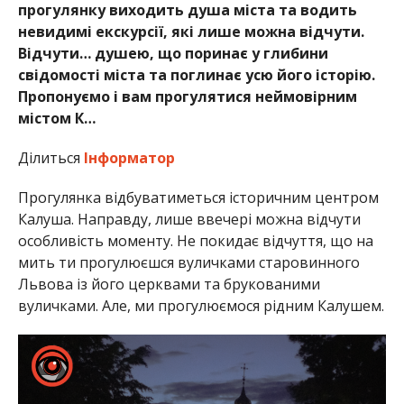
прогулянку виходить душа міста та водить
невидимі екскурсії, які лише можна відчути.
Відчути… душею, що поринає у глибини
свідомості міста та поглинає усю його історію.
Пропонуємо і вам прогулятися неймовірним
містом К…
Ділиться
Інформатор
Прогулянка відбуватиметься історичним центром
Калуша. Направду, лише ввечері можна відчути
особливість моменту. Не покидає відчуття, що на
мить ти прогулюєшся вуличками старовинного
Львова із його церквами та брукованими
вуличками. Але, ми прогулюємося рідним Калушем.