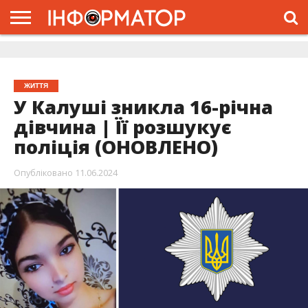
ГОЛОВНА
ЖИТТЯ
ВЛАДА
ГРОШІ
ТРЕШ
ДОЛИНА
РОЗСЛІДУВАННЯ
РЕКЛАМА
ПРО
ПРО
ІНТЕРВ’Ю
ВІДЕО
НАС
ПРОЄКТ
ЖИТТЯ
У Калуші зникла 16-річна
дівчина | Її розшукує
поліція (ОНОВЛЕНО)
Опубліковано
11.06.2024