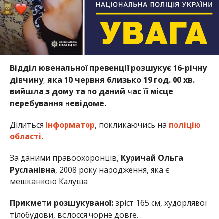
Відділ ювенальної превенції розшукує 16-річну
дівчину, яка 10 червня близько 19 год. 00 хв.
вийшла з дому та по даний час її місце
перебування невідоме.
Ділиться
Інформатор
, покликаючись на
поліцію
області.
За даними правоохоронців,
Куричай Ольга
Русланівна
, 2008 року народження, яка є
мешканкою Калуша.
Прикмети розшукуваної:
зріст 165 см, худорлявої
тілобудови, волосся чорне довге.