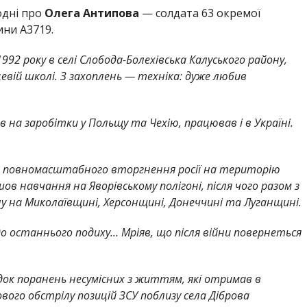
одні про
Олега Антипова
— солдата 63 окремої
ини А3719.
92 року в селі Слобода-Болехівська Калуського району,
евій школі. З захоплень — техніка: дуже любив
 на заробітки у Польщу та Чехію, працював і в Україні.
нів повномасштабного вторгнення росії на територію
в навчання на Яворівському полігоні, після чого разом з
на Миколаївщині, Херсонщині, Донеччині та Луганщині.
 до останнього подиху… Мріяв, що після війни повернеться
ідок поранень несумісних з життям, які отримав в
ого обстрілу позицій ЗСУ поблизу села Діброва