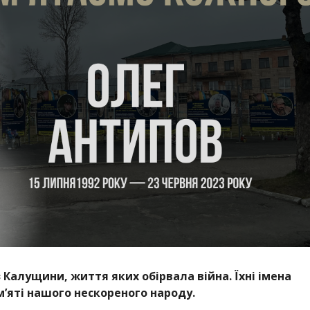
з Калущини, життя яких обірвала війна. Їхні імена
м’яті нашого нескореного народу.