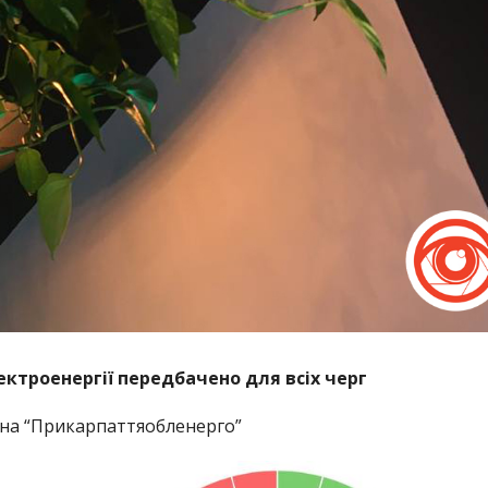
ектроенергії передбачено для всіх черг
на “Прикарпаттяобленерго”