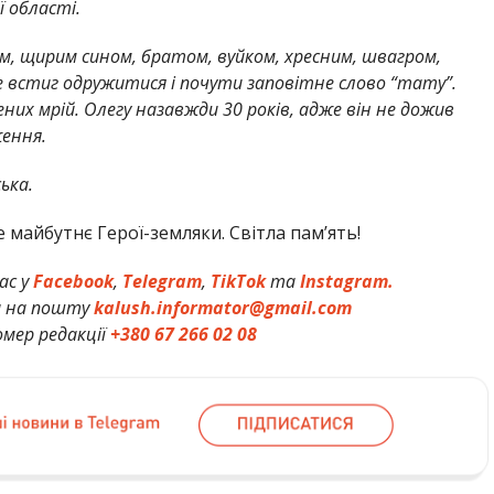
ї області.
м, щирим сином, братом, вуйком, хресним, швагром,
не встиг одружитися і почути заповітне слово “тату”.
них мрій. Олегу назавжди 30 років, адже він не дожив
ження.
ька.
 майбутнє Герої-земляки. Світла пам’ять!
ас у
Facebook
,
Telegram
,
TikTok
та
Instagram.
и на пошту
kalush.informator@gmail.com
мер редакції
+380 67 266 02 08