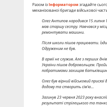
Разом із
Інформатором
згадайте сьог
механізованої бригади військової част
Олег Антипов народився 15 липня 19
мав старшу сестру. Навчався у місц
ремонтувати машини.
Після школи пішов працювати. Їздив
Одруженим не був.
В армії не служив. Але з перших д
України пішов добровольцем. Пройшо
побратимами захищав батьківщину 
Олег був вірний військовий присязі
додому та створить сім’ю…
Загинув 23 червня 2023 року внасл
результаті стрілецького та танков