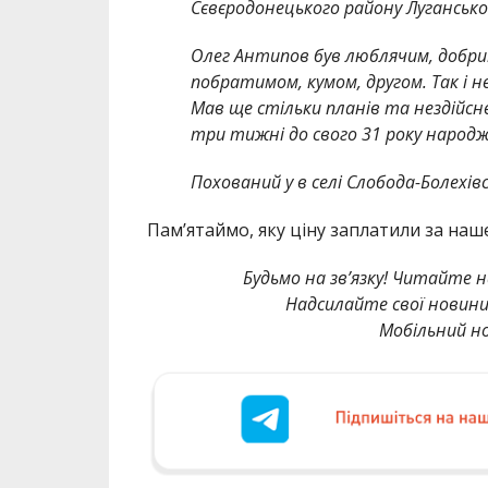
Сєвєродонецького району Лугансько
Олег Антипов був люблячим, добри
побратимом, кумом, другом. Так і 
Мав ще стільки планів та нездійсне
три тижні до свого 31 року народ
Похований у в селі Слобода-Болехівс
Памʼятаймо, яку ціну заплатили за наше
Будьмо на зв’язку! Читайте н
Надсилайте свої новин
Мобільний но