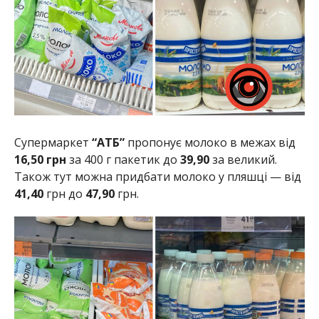
Супермаркет
“АТБ”
пропонує молоко в межах від
16,50 грн
за 400 г пакетик до
39,90
за великий.
Також тут можна придбати молоко у пляшці — від
41,40
грн до
47,90
грн.