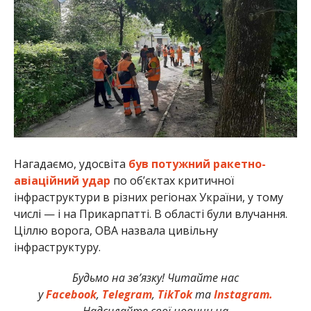
Нагадаємо, удосвіта
був потужний ракетно-
авіаційний удар
по об’єктах критичної
інфраструктури в різних регіонах України, у тому
числі — і на Прикарпатті. В області були влучання.
Ціллю ворога, ОВА назвала цивільну
інфраструктуру.
Будьмо на зв’язку! Читайте нас
у
Facebook
,
Telegram
,
TikTok
та
Instagram.
Надсилайте свої новини на