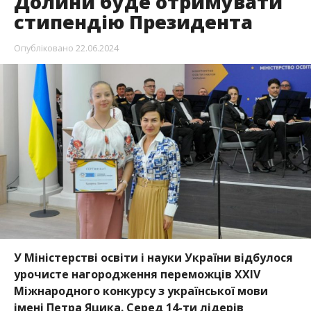
Долини буде отримувати
стипендію Президента
Опубліковано
22.06.2024
У Міністерстві освіти і науки України відбулося
урочисте нагородження переможців ХХІV
Міжнародного конкурсу з української мови
імені Петра Яцика. Серед 14-ти лідерів