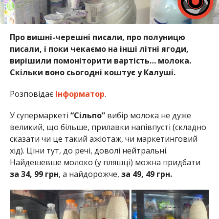
Про вишні-черешні писали, про полуницю
писали, і поки чекаємо на інші літні ягоди,
вирішили помоніторити вартість… молока.
Скільки воно сьогодні коштує у Калуші.
Розповідає
Інформатор
.
У супермаркеті
“Сільпо”
вибір молока не дуже
великий, що більше, прилавки напівпусті (складно
сказати чи це такий ажіотаж, чи маркетинговий
хід). Ціни тут, до речі, доволі нейтральні.
Найдешевше молоко (у пляшці) можна придбати
за 34, 99 грн
, а найдорожче,
за 49, 49 грн.