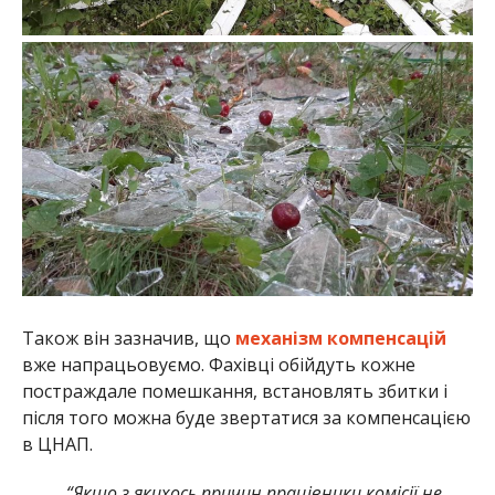
Також він зазначив, що
механізм компенсацій
вже напрацьовуємо. Фахівці обійдуть кожне
постраждале помешкання, встановлять збитки і
після того можна буде звертатися за компенсацією
в ЦНАП.
“Якщо з якихось причин працівники комісії не