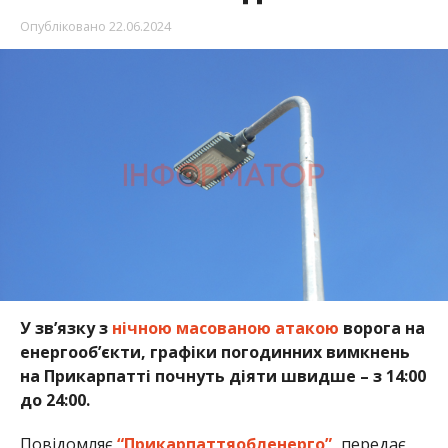
Опубліковано
22.06.2024
У звʼязку з
нічною масованою атакою
ворога на
енергообʼєкти, графіки погодинних вимкнень
на Прикарпатті почнуть діяти швидше – з 14:00
до 24:00.
Повідомляє
“Прикарпаттяобленерго”,
передає