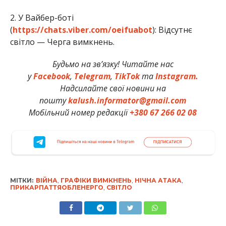
2. У Вайбер-боті
(
https://chats.viber.com/oeifuabot
): Відсутнє
світло — Черга вимкнень.
Будьмо на зв’язку! Читайте нас
у
Facebook
,
Telegram
,
TikTok
та
Instagram.
Надсилайте свої новини на
пошту
kalush.informator@gmail.com
Мобільний номер редакції
+380 67 266 02 08
МІТКИ:
ВІЙНА
,
ГРАФІКИ ВИМКНЕНЬ
,
НІЧНА АТАКА
,
ПРИКАРПАТТЯОБЛЕНЕРГО
,
СВІТЛО