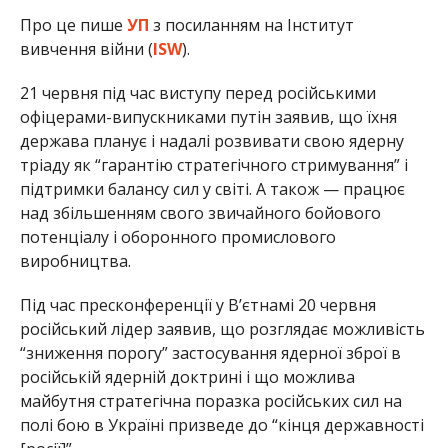
Про це пише
УП
з посиланням на Інститут
вивчення війни (
ISW
).
21 червня під час виступу перед російськими
офіцерами-випускниками путін заявив, що їхня
держава планує і надалі розвивати свою ядерну
тріаду як “гарантію стратегічного стримування” і
підтримки балансу сил у світі. А також — працює
над збільшенням свого звичайного бойового
потенціалу і оборонного промислового
виробництва.
Під час пресконференції у В’єтнамі 20 червня
російський лідер заявив, що розглядає можливість
“зниження порогу” застосування ядерної зброї в
російській ядерній доктрині і що можлива
майбутня стратегічна поразка російських сил на
полі бою в Україні призведе до “кінця державності