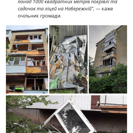
понад 1000 квадратних метрів покрівлі та
садочок та ліцей на Набережній”,
— каже
очільник громади.