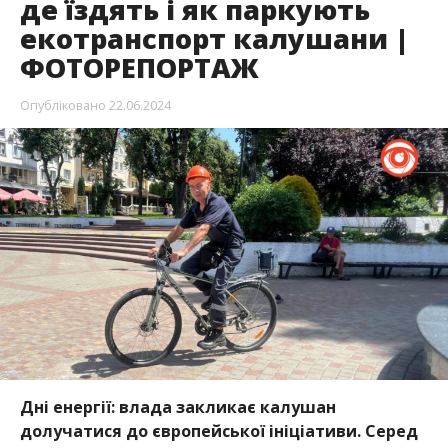
де їздять і як паркують
екотранспорт калушани |
ФОТОРЕПОРТАЖ
Опубліковано
22.06.2024
Дні енергії: влада закликає калушан
долучатися до європейської ініціативи. Серед