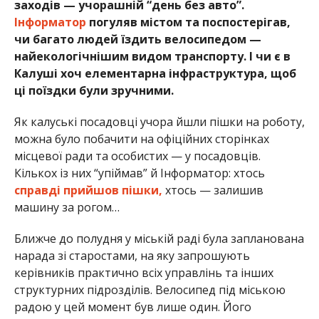
заходів — учорашній “день без авто”.
Інформатор
погуляв містом та поспостерігав,
чи багато людей їздить велосипедом —
найекологічнішим видом транспорту. І чи є в
Калуші хоч елементарна інфраструктура, щоб
ці поїздки були зручними.
Як калуські посадовці учора йшли пішки на роботу,
можна було побачити на офіційних сторінках
місцевої ради та особистих — у посадовців.
Кількох із них “упіймав” й Інформатор: хтось
справді прийшов пішки,
хтось — залишив
машину за рогом…
Ближче до полудня у міській раді була запланована
нарада зі старостами, на яку запрошують
керівників практично всіх управлінь та інших
структурних підрозділів. Велосипед під міською
радою у цей момент був лише один. Його