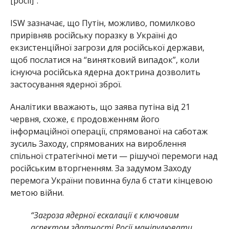
[росії]”.
ISW зазначає, що Путін, можливо, помилково
прирівняв російську поразку в Україні до
екзистенційної загрози для російської держави,
щоб послатися на “винятковий випадок”, коли
існуюча російська ядерна доктрина дозволить
застосування ядерної зброї.
Аналітики вважають, що заява путіна від 21
червня, схоже, є продовженням його
інформаційної операції, спрямованої на саботаж
зусиль Заходу, спрямованих на вироблення
спільної стратегічної мети — рішучої перемоги над
російським вторгненням. За задумом Заходу
перемога України повинна була б стати кінцевою
метою війни.
“Загроза ядерної ескалації є ключовим
аспектом здатності Росії маніпулювати