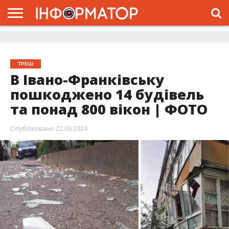
ГОЛОВНА
ЖИТТЯ
ВЛАДА
ГРОШІ
ТРЕШ
ДОЛИНА
РОЗСЛІДУВАННЯ
РЕКЛАМА
ПРО
ПРО
ІНТЕРВ’Ю
ВІДЕО
НАС
ПРОЄКТ
ТРЕШ
В Івано-Франківську
пошкоджено 14 будівель
та понад 800 вікон | ФОТО
Опубліковано
22.06.2024