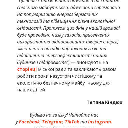
“Ця подія є надзвичайно важливою для нашого
спільного майбутнього, адже вона спрямована
на популяризацію енергозберігаючих
технологій та підвищення рівня екологічної
свідомості. Протягом цих днів у нашій громаді
буде проведено низку заходів, присвячених
використанню відновлюваних джерел енергії,
зменшенню викидів парникових газів та
підвищенню енергоефективності наших
будинків і підприємств”,
— анонсують на
сторінці
міської ради та закликають разом
робити кроки назустріч чистішому та
екологічно безпечному майбутньому для
наших дітей.
Тетяна Кіндюх
Будьмо на зв’язку! Читайте нас
у
Facebook
,
Telegram
,
TikTok
та
Instagram.