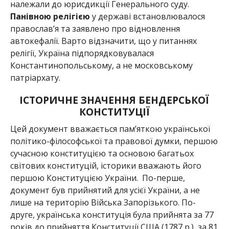
належали до юрисдикції Генерального суду.
Панівною релігією
у державі встановлювалося
православ’я та заявлено про відновлення
автокефалії. Варто відзначити, що у питаннях
релігії, Україна підпорядковувалася
Константинопольському, а не московському
патріархату.
ІСТОРИЧНЕ ЗНАЧЕННЯ БЕНДЕРСЬКОЇ
КОНСТИТУЦІЇ
Цей документ вважається пам’яткою української
політико-філософської та правової думки, першою
сучасною конституцією та основою багатьох
світових конституцій, історики вважають його
першою Конституцією України. По-перше,
документ був прийнятий для усієї України, а не
лише на територію Війська Запорізького. По-
друге, українська конституція була прийнята за 77
років до прийняття Конституції США (1787 р.), за 81