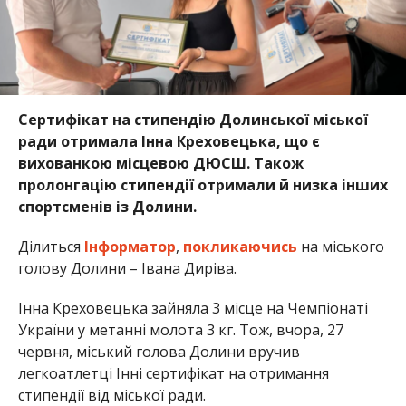
Сертифікат на стипендію Долинської міської
ради отримала Інна Креховецька, що є
вихованкою місцевою ДЮСШ. Також
пролонгацію стипендії отримали й низка інших
спортсменів із Долини.
Ділиться
Інформатор
,
покликаючись
на міського
голову Долини – Івана Диріва.
Інна Креховецька зайняла 3 місце на Чемпіонаті
України у метанні молота 3 кг. Тож, вчора, 27
червня, міський голова Долини вручив
легкоатлетці Інні сертифікат на отримання
стипендії від міської ради.