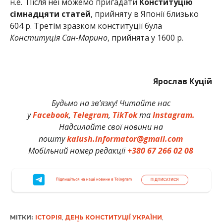
н.е. Після неї можемо пригадати
Конституцію
сімнадцяти статей
, прийняту в Японії близько
604 р. Третім зразком конституції була
Конституція Сан-Марино
, прийнята у 1600 р.
Ярослав Куцій
Будьмо на зв’язку! Читайте нас
у
Facebook
,
Telegram
,
TikTok
та
Instagram.
Надсилайте свої новини на
пошту
kalush.informator@gmail.com
Мобільний номер редакції
+380 67 266 02 08
МІТКИ:
ІСТОРІЯ
,
ДЕНЬ КОНСТИТУЦІЇ УКРАЇНИ
,