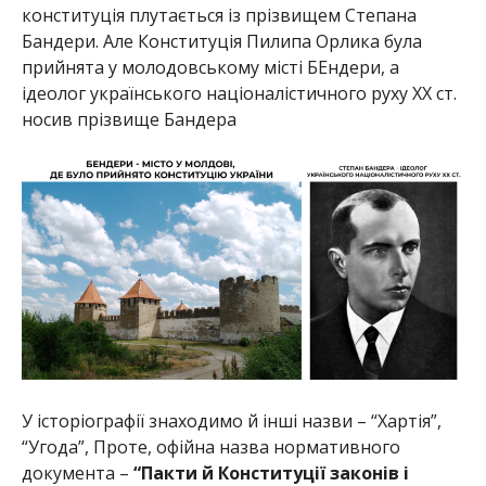
конституція плутається із прізвищем Степана
Бандери. Але Конституція Пилипа Орлика була
прийнята у молодовському місті БЕндери, а
ідеолог українського націоналістичного руху ХХ ст.
носив прізвище Бандера
У історіографії знаходимо й інші назви – “Хартія”,
“Угода”, Проте, офійна назва нормативного
документа –
“Пакти й Конституції законів і