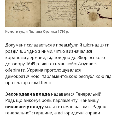
Конституція Пилипа Орлика 1710 р.
Документ складається з преамбули й шістнадцяти
розділів. Згідно з ними, чітко визначалися
корднони держави, відповідно до Зборівського
договору 1649 р., які гетьман зобов’язувався
оберігати. Україна проголошувалася
демократичною, парламентською республікою під
протекторатом Швеції.
Законодавча влада
надавалася Генеральній
Раді, що виконує роль парламенту. Найвищу
виконавчу владу
мали гетьман разом із Радою
генеральної старшини, а всі юридичні справи