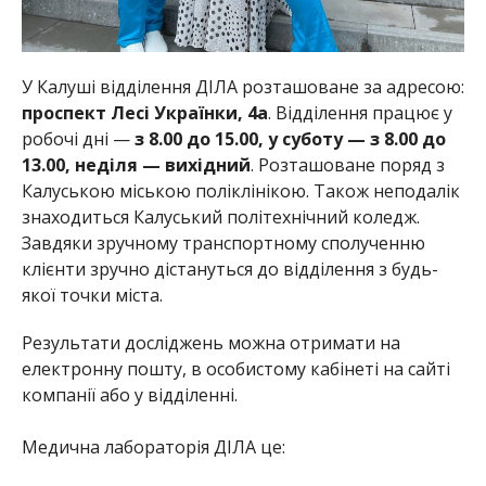
У Калуші відділення ДІЛА розташоване
за адресою:
проспект Лесі Українки, 4а
. Відділення працює у
робочі дні —
з 8.00 до 15.00, у суботу — з 8.00 до
13.00, неділя — вихідний
.
Розташоване поряд з
Калуською міською поліклінікою. Також неподалік
знаходиться Калуський політехнічний коледж.
Завдяки зручному транспортному сполученню
клієнти зручно дістануться до відділення з будь-
якої точки міста.
Результати досліджень можна отримати на
електронну пошту, в особистому кабінеті на сайті
компанії або у відділенні.
Медична лабораторія ДІЛА це: