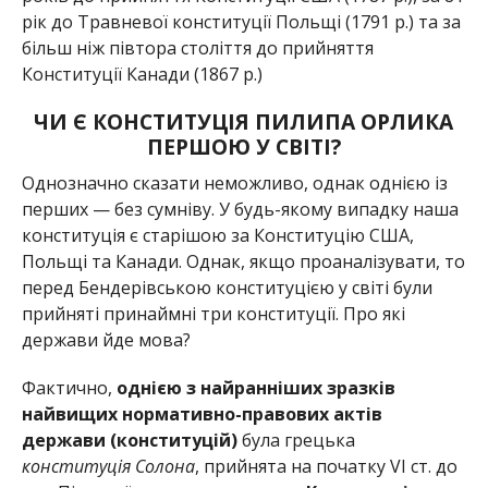
рік до Травневої конституції Польщі (1791 р.) та за
більш ніж півтора століття до прийняття
Конституції Канади (1867 р.)
ЧИ Є КОНСТИТУЦІЯ ПИЛИПА ОРЛИКА
ПЕРШОЮ У СВІТІ?
Однозначно сказати неможливо, однак однією із
перших — без сумніву. У будь-якому випадку наша
конституція є старішою за Конституцію США,
Польщі та Канади. Однак, якщо проаналізувати, то
перед Бендерівською конституцією у світі були
прийняті принаймні три конституції. Про які
держави йде мова?
Фактично,
однією з найранніших зразків
найвищих нормативно-правових актів
держави (конституцій)
була грецька
конституція Солона
, прийнята на початку VI cт. до