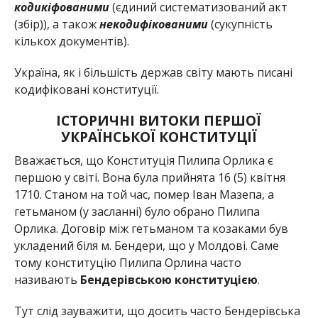
кодикіфованими
(єдиний систематизований акт
(збір)), а також
некодифікованими
(сукупність
кількох документів).
Україна, як і більшість держав світу мають писані
кодифіковані конституції.
ІСТОРИЧНІ ВИТОКИ ПЕРШОЇ
УКРАЇНСЬКОЇ КОНСТИТУЦІЇ
Вважається, що Конституція Пилипа Орлика є
першою у світі. Вона була прийнята 16 (5) квітня
1710. Станом на той час, помер Іван Мазепа, а
гетьманом (у засланні) було обрано Пилипа
Орлика. Договір між гетьманом та козаками був
укладений біля м. Бендери, що у Молдові. Саме
тому конституцію Пилипа Орлина часто
називають
Бендерівською конституцією
.
Тут слід зауважити, що досить часто Бендерівська