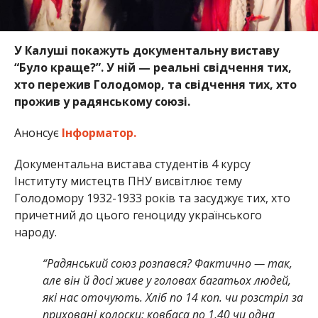
У Калуші покажуть документальну виставу
“Було краще?”. У ній — реальні свідчення тих,
хто пережив Голодомор, та свідчення тих, хто
прожив у радянському союзі.
Анонсує
Інформатор.
Документальна вистава студентів 4 курсу
Інституту мистецтв ПНУ висвітлює тему
Голодомору 1932-1933 років та засуджує тих, хто
причетний до цього геноциду українського
народу.
“Радянський союз розпався? Фактично — так,
але він й досі живе у головах багатьох людей,
які нас оточують. Хліб по 14 коп. чи розстріл за
приховані колоски; ковбаса по 1,40 чи одна