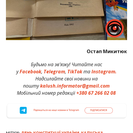
Остап Микитюк
Будьмо на зв’язку! Читайте нас
у
Facebook
,
Telegram
,
TikTok
та
Instagram.
Надсилайте свої новини на
пошту
kalush.informator@gmail.com
Мобільний номер редакції
+380 67 266 02 08
МІТКИ:
ДЕНЬ КОНСТИТУЦІЇ УКРАЇНИ
,
КАЛУСЬКА