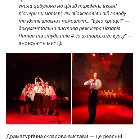
гнила цибулина на цілий тиждень; веселі
піонери чи матері, які збожеволіли від голоду
та їдять власних немовлят… “Було краще?” —
документальна вистава режисера Назарія
Паніва та студентів 4-го акторського курсу” —
анонсують митці.
Драматургічна складова вистави — це реальні