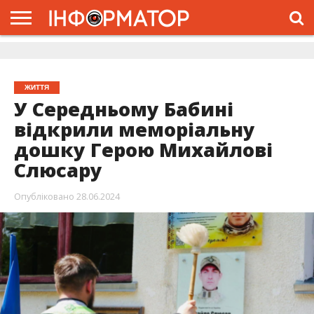
ГОЛОВНА
ЖИТТЯ
ВЛАДА
ГРОШІ
ТРЕШ
ДОЛИНА
РОЗСЛІДУВАННЯ
РЕКЛАМА
ПРО
ПРО
ІНТЕРВ’Ю
ВІДЕО
НАС
ПРОЄКТ
ЖИТТЯ
У Середньому Бабині
відкрили меморіальну
дошку Герою Михайлові
Слюсару
Опубліковано
28.06.2024