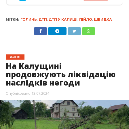
МІТКИ:
ГОЛИНЬ
,
ДТП
,
ДТП У КАЛУШІ
,
ПІЙЛО
,
ШВИДКА
ЖИТТЯ
На Калущині
продовжують ліквідацію
наслідків негоди
Опубліковано
13.07.2024