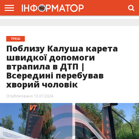
ГОЛОВНА
ЖИТТЯ
ВЛАДА
ГРОШІ
ТРЕШ
ДОЛИНА
РОЗСЛІДУВАННЯ
РЕКЛАМА
ПРО
ПРО
ІНТЕРВ’Ю
ВІДЕО
НАС
ПРОЄКТ
ТРЕШ
Поблизу Калуша карета
швидкої допомоги
втрапила в ДТП |
Всередині перебував
хворий чоловік
Опубліковано
13.07.2024