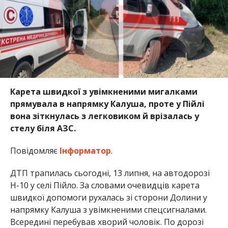
Карета швидкої з увімкненими мигалками
прямувала в напрямку Калуша, проте у Пійлі
вона зіткнулась з легковиком й врізалась у
стелу біля АЗС.
Повідомляє
Інформатор
.
ДТП трапилась сьогодні, 13 липня, на автодорозі
H-10 у селі Пійло. За словами очевидців карета
швидкої допомоги рухалась зі сторони Долини у
напрямку Калуша з увімкненими спецсигналами.
Всередині перебував хворий чоловік. По дорозі