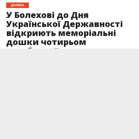
ДОЛИНА
У Болехові до Дня
Української Державності
відкриють меморіальні
дошки чотирьом
загиблим Героям
Опубліковано
13.07.2024