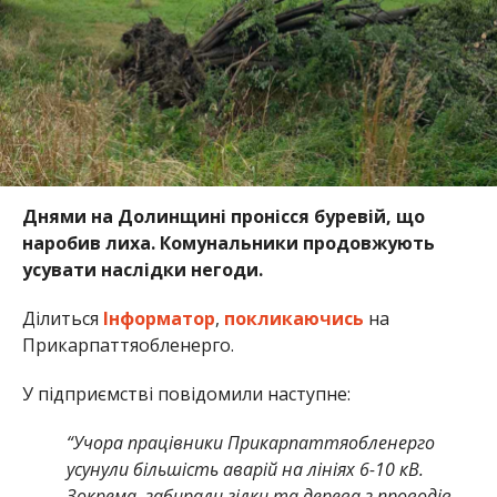
Днями на Долинщині пронісся буревій, що
наробив лиха. Комунальники продовжують
усувати наслідки негоди.
Ділиться
Інформатор
,
покликаючись
на
Прикарпаттяобленерго.
У підприємстві повідомили наступне:
“Учора працівники Прикарпаттяобленерго
усунули більшість аварій на лініях 6-10 кВ.
Зокрема, забирали гілки та дерева з проводів