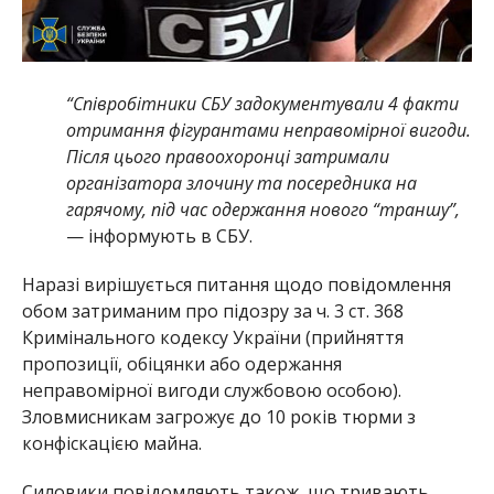
“Співробітники СБУ задокументували 4 факти
отримання фігурантами неправомірної вигоди.
Після цього правоохоронці затримали
організатора злочину та посередника на
гарячому, під час одержання нового “траншу”,
— інформують в СБУ.
Наразі вирішується питання щодо повідомлення
обом затриманим про підозру за ч. 3 ст. 368
Кримінального кодексу України (прийняття
пропозиції, обіцянки або одержання
неправомірної вигоди службовою особою).
Зловмисникам загрожує до 10 років тюрми з
конфіскацією майна.
Силовики повідомляють також, що тривають