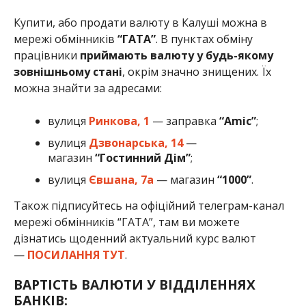
Купити, або продати валюту в Калуші можна в
мережі обмінників
“ГАТА”
. В пунктах обміну
працівники
приймають валюту у будь-якому
зовнішньому стані
, окрім значно знищених. Їх
можна знайти за адресами:
вулиця
Ринкова, 1
— заправка
“Amic”
;
вулиця
Дзвонарська, 14
—
магазин
“Гостинний Дім”
;
вулиця
Євшана, 7а
— магазин
“1000”
.
Також підписуйтесь на офіційний телеграм-канал
мережі обмінників “ГАТА”, там ви можете
дізнатись щоденний актуальний курс валют
—
ПОСИЛАННЯ ТУТ
.
ВАРТІСТЬ ВАЛЮТИ У ВІДДІЛЕННЯХ
БАНКІВ: