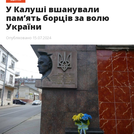
У Калуші вшанували
памʼять борців за волю
України
Опубліковано
15.07.2024