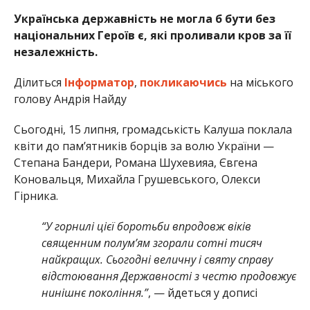
Українська державність не могла б бути без
національних Героїв є, які проливали кров за її
незалежність.
Ділиться
Інформатор
,
покликаючись
на міського
голову Андрія Найду
Сьогодні, 15 липня, громадськість Калуша поклала
квіти до памʼятників борців за волю України —
Степана Бандери, Романа Шухевияа, Євгена
Коновальця, Михайла Грушевського, Олекси
Гірника.
“
У горнилі цієї боротьби впродовж віків
священним полум’ям згорали сотні тисяч
найкращих. Сьогодні величну і святу справу
відстоювання Державності з честю продовжує
нинішнє покоління.”
, — йдеться у дописі