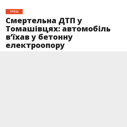
ТРЕШ
Смертельна ДТП у
Томашівцях: автомобіль
в’їхав у бетонну
електроопору
Опубліковано
15.07.2024