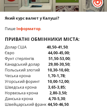
Який курс валют у Калуші?
Пише
Інформатор
.
ПРИВАТНІ ОБМІННИКИ МІСТА:
Долар США
40,50-41,50
;
Євро
44,00-45,00;
Фунт стерлінгів
51,50-53,00;
Канадський долар
29,00-30,50;
Польський злотий
10,30-10,60;
Чеська крона
1,70-1,78;
Угорський форинт
10,00-12,00;
Шведська крона
3,65-3,85;
Норвезька крона
2,80-3,50;
Данська крона
4,70-5,30
;
Швейцарський франк
44,50-46,50
.