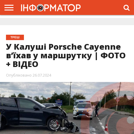
ГОЛОВНА
ЖИТТЯ
ВЛАДА
ГРОШІ
ТРЕШ
ДОЛИНА
РОЗСЛІДУВАННЯ
РЕКЛАМА
ПРО
ПРО
ІНТЕРВ’Ю
ВІДЕО
НАС
ПРОЄКТ
ТРЕШ
У Калуші Porsche Cayenne
в’їхав у маршрутку | ФОТО
+ ВІДЕО
Опубліковано
26.07.2024