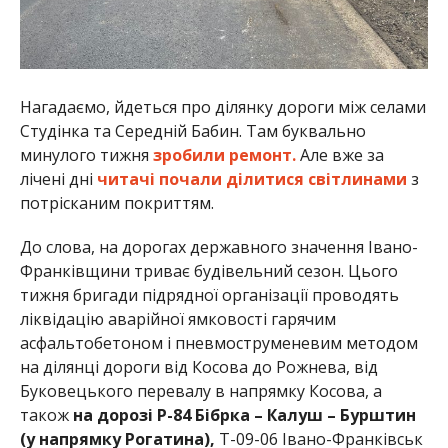
Нагадаємо, йдеться про ділянку дороги між селами
Студінка та Середній Бабин. Там буквально
минулого тижня
зробили ремонт.
Але вже за
лічені дні
читачі почали ділитися світлинами
з
потрісканим покриттям.
До слова, на дорогах державного значення Івано-
Франківщини триває будівельний сезон. Цього
тижня бригади підрядної організації проводять
ліквідацію аварійної ямковості гарячим
асфальтобетоном і пневмоструменевим методом
на ділянці дороги від Косова до Рожнева, від
Буковецького перевалу в напрямку Косова, а
також
на дорозі Р-84 Бібрка – Калуш – Бурштин
(у напрямку Рогатина),
Т-09-06 Івано-Франківськ