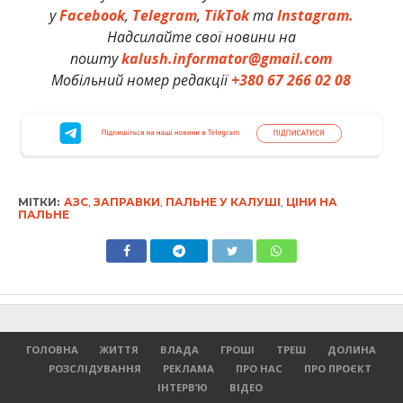
у
Facebook
,
Telegram
,
TikTok
та
Instagram.
Надсилайте свої новини на
пошту
kalush.informator@gmail.com
Мобільний номер редакції
+380 67 266 02 08
МІТКИ:
АЗС
,
ЗАПРАВКИ
,
ПАЛЬНЕ У КАЛУШІ
,
ЦІНИ НА
ПАЛЬНЕ
ГОЛОВНА
ЖИТТЯ
ВЛАДА
ГРОШІ
ТРЕШ
ДОЛИНА
РОЗСЛІДУВАННЯ
РЕКЛАМА
ПРО НАС
ПРО ПРОЄКТ
ІНТЕРВ’Ю
ВІДЕО