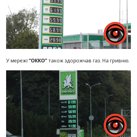
У мережі
“ОККО”
також здорожчав газ. На гривню.