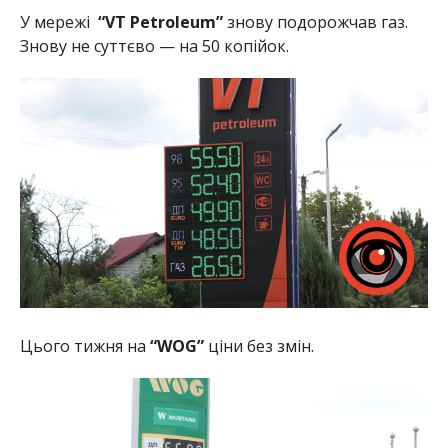
У мережі
“VT Petroleum”
знову подорожчав газ.
Знову не суттєво — на 50 копійок.
Цього тижня на
“WOG”
ціни без змін.