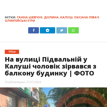
МІТКИ:
ГАННА ШЕВЧУК
,
ДОЛИНА
,
КАЛУШ
,
ОКСАНА ЛІВАЧ
,
ОЛІМПІЙСЬКІ ІГРИ
ТРЕШ
На вулиці Підвальній у
Калуші чоловік зірвався з
балкону будинку | ФОТО
Опубліковано
27.07.2024