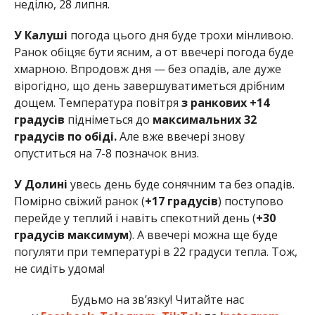
неділю, 28 липня.
У Калуші
погода цього дня буде трохи мінливою.
Ранок обіцяє бути ясним, а от ввечері погода буде
хмарною. Впродовж дня — без опадів, але дуже
вірогідно, що день завершуватиметься дрібним
дощем. Температура повітря
з ранкових +14
градусів
підніметься до
максимальних 32
градусів по обіді.
Але вже ввечері знову
опуститься на 7-8 позначок вниз.
У Долині
увесь день буде сонячним та без опадів.
Помірно свіжий ранок (
+17 градусів
) поступово
перейде у теплий і навіть спекотний день (
+30
градусів максимум
). А ввечері можна ще буде
погуляти при температурі в 22 градуси тепла. Тож,
не сидіть удома!
Будьмо на зв’язку! Читайте нас