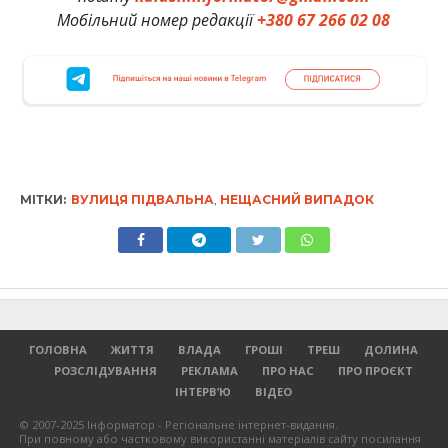
Мобільний номер редакції
+380 67 266 02 08
МІТКИ:
ВУЛИЦЯ ПІДВАЛЬНА
,
НЕЩАСНИЙ ВИПАДОК
ГОЛОВНА
ЖИТТЯ
ВЛАДА
ГРОШІ
ТРЕШ
ДОЛИНА
РОЗСЛІДУВАННЯ
РЕКЛАМА
ПРО НАС
ПРО ПРОЄКТ
ІНТЕРВ’Ю
ВІДЕО
© 2007-2025 Інформатор - Регіональне інтернет-видання.
При повному або частковому використанні матеріалів сайту посилання