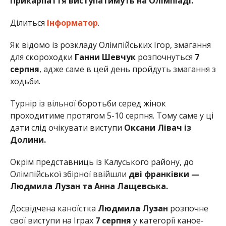
Прикарпаття виступатимуть на Олімпіаді.
Ділиться
Інформатор
.
Як відомо із розкладу Олімпійських Ігор, змагання
для скороходки
Ганни Шевчук
розпочнуться
7
серпня
, адже саме в цей день пройдуть змагання з
ходьби.
Турнір із вільної боротьби серед жінок
проходитиме протягом 5-10 серпня. Тому саме у ці
дати слід очікувати виступи
Оксани Лівач із
Долини.
Окрім представниць із Калуського району, до
Олімпійської збірної ввійшли
дві франківки —
Людмила Лузан та Анна Лащевська.
Досвідчена каноїстка
Людмила Лузан
розпочне
свої виступи на Іграх
7 серпня
у категорії каное-