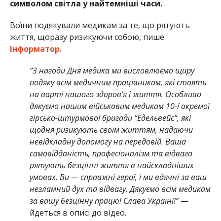
символом світла у найтемніші часи.
Воїни подякували медикам за те, що рятують
життя, щоразу ризикуючи собою, пише
Інформатор.
“З нагоди Дня медика ми висловлюємо щиру
подяку всім медичним працівникам, які стоять
на варті нашого здоров’я і життя. Особливо
дякуємо нашим військовим медикам 10-ї окремої
гірсько-штурмової бригади “Едельвейс”, які
щодня ризикують своїм життям, надаючи
невідкладну допомогу на передовій. Ваша
самовідданість, професіоналізм та відвага
рятують безцінні життя в найскладніших
умовах. Ви — справжні герої, і ми вдячні за ваш
незламний дух та відвагу. Дякуємо всім медикам
за вашу безцінну працю! Слава Україні!”
—
йдеться в описі до відео.