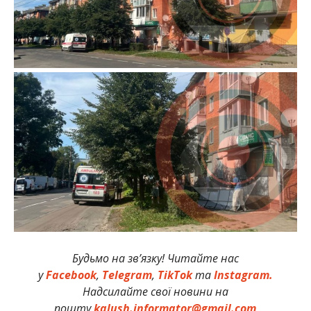
Будьмо на зв’язку! Читайте нас
у
Facebook
,
Telegram
,
TikTok
та
Instagram.
Надсилайте свої новини на
пошту
kalush.informator@gmail.com