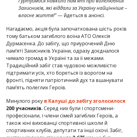
Гуртуймося навколо пам’яті про волелюбних
Захисників, які віддали за Україну найцінніше –
власне життя!”
— йдеться в анонсі.
Нагадаємо, акція була започаткована шість років
тому батьком загиблого воїна АТО Олексія
Дурмасенка. До забігу, що приурочений Дню
пам’яті Захисників України, одразу доєдналося
чимало громад в Україні та за її межами.
Традиційний забіг став чудовою можливістю
підтримати усіх, хто бореться із ворогом на
фронті, підняти патріотичний дух та вшанувати
пам’ять полеглих Героїв.
Минулого року
в Калуші до забігу зголосилося
200 учасників.
Серед них були і спортсмени-
професіонали, і члени сімей загиблих Героїв, а
також юні вихованці спортивної школи й
спортивних клубів, депутати та інші охочі. Забіг,