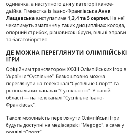
одиначка, а наступного дня у категорії каное-
двійка. Гімнастка із Івано-Франківська
Анна
Лащевська
виступатиме
1,3,4 та 5 серпня
. На неї
чекатимуть змагання у таких дисциплінах: колода,
опорний стрибок, різновисокі бруси, вільні вправи
та багатоборство.
ДЕ МОЖНА ПЕРЕГЛЯНУТИ ОЛІМПІЙСЬКІ
ІГРИ
Офіційним транслятором ХХХІІІ Олімпійських Ігор в
Україні є “Суспільне”. Безкоштовно можна
переглянути на телеканалі “Суспільне Спорт” та
регіональних каналах “Суспільного”. У нашій
області — на телеканалі “Суспільне Івано-
Франківськ”.
Також можливість переглянути Олімпійські Ігри
будуть доступні на медіасервісі “Меgogo”, а саме у
розділі “Спорт”