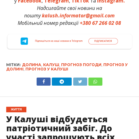
у
Facebook
,
Telegram
,
TikTok
та
Instagram.
Надсилайте свої новини на
пошту
kalush.informator@gmail.com
Мобільний номер редакції
+380 67 266 02 08
МІТКИ:
ДОЛИНА
,
КАЛУШ
,
ПРОГНОЗ ПОГОДИ
,
ПРОГНОЗ У
ДОЛИНІ
,
ПРОГНОЗ У КАЛУШІ
ЖИТТЯ
У Калуші відбудеться
патріотичний забіг. До
участі запрошують всіх