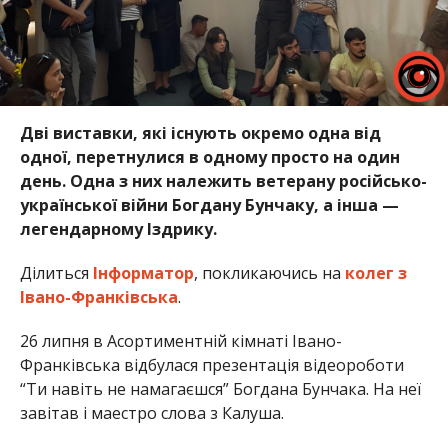
Дві виставки, які існують окремо одна від
одної, перетнулися в одному просто на один
день. Одна з них належить ветерану російсько-
української війни Богдану Бунчаку, а інша —
легендарному Іздрику.
Ділиться
Інформатор
, покликаючись на
колег з
Івано-Франківська
.
26 липня в Асортиментній кімнаті Івано-
Франківська відбулася презентація відеороботи
“Ти навіть не намагаєшся” Богдана Бунчака. На неї
завітав і маестро слова з Калуша.