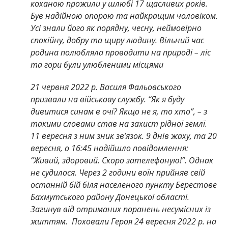
коханою прожили у шлюбі 17 щасливих років.
Був надійною опорою та найкращим чоловіком.
Усі знали його як порядну, чесну, неймовірно
спокійну, добру та щиру людину. Вільний час
родина полюбляла проводити на природі – ліс
та гори були улюбленими місцями
21 червня 2022 р. Василя Фальовського
призвали на військову службу. “Як я буду
дивитися синам в очі? Якщо не я, то хто”, – з
такими словами став на захист рідної землї.
11 вересня з ним зник зв’язок. 9 днів жаху, та 20
вересня, о 16:45 надійшло повідомлення:
“Живий, здоровий. Скоро зателефоную!”. Однак
не судилося.
Через 2 години воїн прийняв свій
останній бій біля населеного пункту Берестове
Бахмутського району Донецької області.
Загинув від отриманих поранень несумісних із
життям.
Поховали Героя 24 вересня 2022 р. на