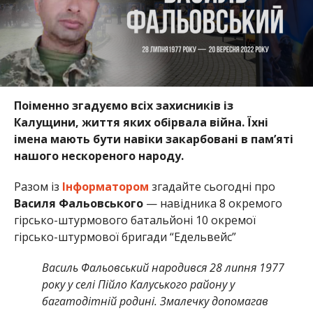
Поіменно згадуємо всіх захисників із
Калущини, життя яких обірвала війна. Їхні
імена мають бути навіки закарбовані в пам’яті
нашого нескореного народу.
Разом із
Інформатором
згадайте сьогодні про
Василя Фальовського
— навідника 8 окремого
гірсько-штурмового батальйоні 10 окремої
гірсько-штурмової бригади “Едельвейс”
Василь Фальовський народився 28 липня 1977
року у селі Пійло Калуського району у
багатодітній родині. Змалечку допомагав