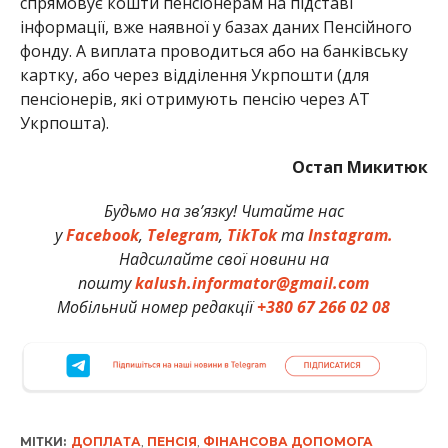
спрямовує кошти пенсіонерам на підставі
інформації, вже наявної у базах даних Пенсійного
фонду. А виплата проводиться або на банківську
картку, або через відділення Укрпошти (для
пенсіонерів, які отримують пенсію через АТ
Укрпошта).
Остап Микитюк
Будьмо на зв’язку! Читайте нас
у
Facebook
,
Telegram
,
TikTok
та
Instagram.
Надсилайте свої новини на
пошту
kalush.informator@gmail.com
Мобільний номер редакції
+380 67 266 02 08
МІТКИ:
ДОПЛАТА
,
ПЕНСІЯ
,
ФІНАНСОВА ДОПОМОГА