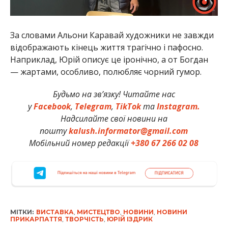
За словами Альони Каравай художники не завжди
відображають кінець життя трагічно і пафосно.
Наприклад, Юрій описує це іронічно, а от Богдан
— жартами, особливо, полюбляє чорний гумор.
Будьмо на зв’язку! Читайте нас
у
Facebook
,
Telegram
,
TikTok
та
Instagram.
Надсилайте свої новини на
пошту
kalush.informator@gmail.com
Мобільний номер редакції
+380 67 266 02 08
МІТКИ:
ВИСТАВКА
,
МИСТЕЦТВО
,
НОВИНИ
,
НОВИНИ
ПРИКАРПАТТЯ
,
ТВОРЧІСТЬ
,
ЮРІЙ ІЗДРИК