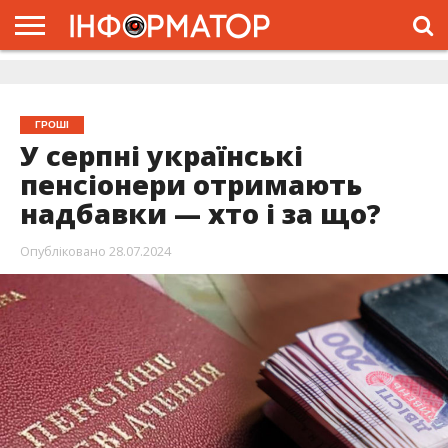
ГОЛОВНА
ЖИТТЯ
ВЛАДА
ГРОШІ
ТРЕШ
ДОЛИНА
РОЗСЛІДУВАННЯ
РЕКЛАМА
ПРО
ПРО
ІНТЕРВ’Ю
ВІДЕО
НАС
ПРОЄКТ
ГРОШІ
У серпні українські
пенсіонери отримають
надбавки — хто і за що?
Опубліковано
28.07.2024