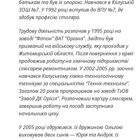
батькам та був їх опорою. Навчався в Калуській
ЗОШ №7. У 1992 році вступив до ВПУ №7, де
здобув професію столяра.
Трудову діяльність розпочав у 1995 році на
заводі “Фітон” ВАТ “Оріана”. Звідти був
призваний на військову службу, яку проходив у
Житомирській області. Після повернення з армії
продовжив роботу на хімічному підприємстві
слюсарем-ремонтником.
У 2002-2005 рр. заочно
навчався Калуському хіміко-технологічному
технікумі за спеціальністю “Технік-технолог”.
Загалом 20 років пропрацював на заводі ТзОВ
“Завод ДК Орісіл”. Розпочавши карʼєру слюсарем,
завершив роботу на посаді заступника
начальника цеху.
У 2005 році одружився. Із дружиною Ольгою
виховував двох синів — Юрія та Андрія. Із