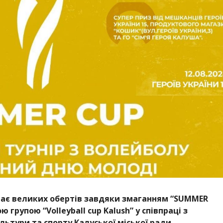
рає великих обертів завдяки змаганням “SUMMER
 групою “Volleyball cup Kalush” у співпраці з
льтури та спорту Калуської міської ради.