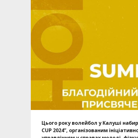
Цього року волейбол у Калуші наби
CUP 2024”, організованим ініціативною
управлінням у справах молоді, фізку