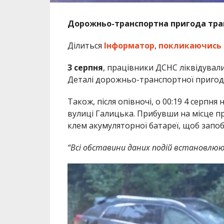
Дорожньо-транспортна пригода трап
Ділиться
Інформатор
,
покликаючись
3 серпня
, працівники ДСНС ліквідували
Деталі дорожньо-транспортної пригоди
Також, після опівночі, о 00:19 4 серпн
вулиці Галицька. Прибувши на місце п
клем акумуляторної батареї, щоб запо
“Всі обставини даних подій встановлюю