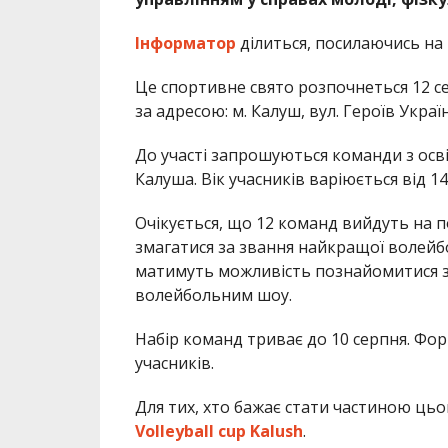
Інформатор
ділиться, посилаючись на
Це спортивне свято розпочнеться 12 се
за адресою: м. Калуш, вул. Героїв Україн
До участі запрошуються команди з осві
Калуша. Вік учасників варіюється від 14
Очікується, що 12 команд вийдуть на п
змагатися за звання найкращої волейб
матимуть можливість познайомитися з
волейбольним шоу.
Набір команд триває до 10 серпня. Форм
учасників.
Для тих, хто бажає стати частиною цьо
Volleyball cup Kalush
.