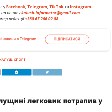
ас у
Facebook
,
Telegram
,
TikTok
та
Instagram.
и на пошту
kalush.informator@gmail.com
мер редакції
+380 67 266 02 08
КАЛУШ
,
СПОРТ
алущині легковик потрапив у