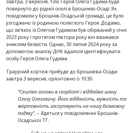
Завтра, 3 вересня, тіло Героя Олега Гудима буде
повернуто до рідної оселі в Брошневі-Осаді. Як
повідомили у Брошнів-Осадській громаді, це було
узгоджено із родиною полеглого Героя. Додамо,
що зв’язок із Олегом Гудимом був обірваний у січні
2023 року і протягом півтора року він вважався
зниклим безвісти. Однак, 30 липня 2024 року за
допомогою аналізу ДНК вдалося ідентифікувати
особу Героя Олега Гудима
Траурний кортеж прибуде до Брошнева-Осади
завтра 3 вересня, орієнтовно о 10:30.
“Схилімо голови в скорботі і віддаймо шану
Олегу Олеговичу. Його відданість, мужність та
жертовність заслуговують на нашу безмежну
подяку”
, – йдеться у повідомленні Брошнів-
Осадської ТГ.