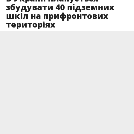
збудувати 40 підземних
шкіл на прифронтових
територіях
Опубліковано
02.09.2024
На прифронтових територіях України
розпочато будівництво 40 підземних шкіл, при