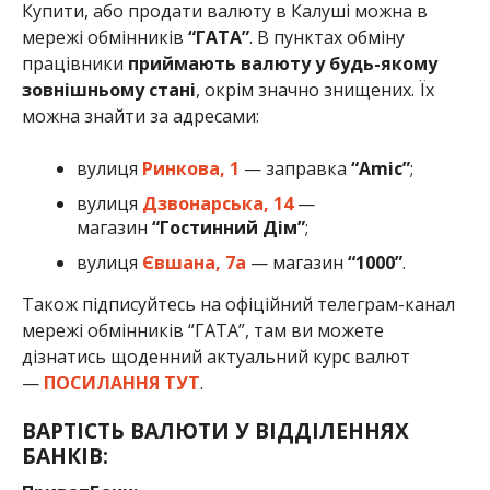
Купити, або продати валюту в Калуші можна в
мережі обмінників
“ГАТА”
. В пунктах обміну
працівники
приймають валюту у будь-якому
зовнішньому стані
, окрім значно знищених. Їх
можна знайти за адресами:
вулиця
Ринкова, 1
— заправка
“Amic”
;
вулиця
Дзвонарська, 14
—
магазин
“Гостинний Дім”
;
вулиця
Євшана, 7а
— магазин
“1000”
.
Також підписуйтесь на офіційний телеграм-канал
мережі обмінників “ГАТА”, там ви можете
дізнатись щоденний актуальний курс валют
—
ПОСИЛАННЯ ТУТ
.
ВАРТІСТЬ ВАЛЮТИ У ВІДДІЛЕННЯХ
БАНКІВ: