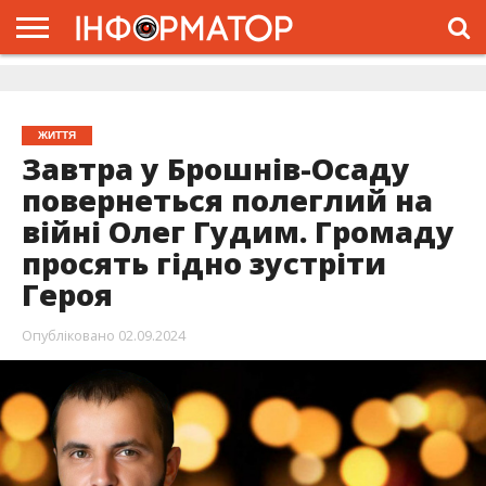
ГОЛОВНА
ЖИТТЯ
ВЛАДА
ГРОШІ
ТРЕШ
ДОЛИНА
РОЗСЛІДУВАННЯ
РЕКЛАМА
ПРО
ПРО
ІНТЕРВ’Ю
ВІДЕО
НАС
ПРОЄКТ
ЖИТТЯ
Завтра у Брошнів-Осаду
повернеться полеглий на
війні Олег Гудим. Громаду
просять гідно зустріти
Героя
Опубліковано
02.09.2024