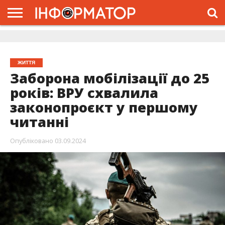
ГОЛОВНА
ЖИТТЯ
ВЛАДА
ГРОШІ
ТРЕШ
ДОЛИНА
РОЗСЛІДУВАННЯ
РЕКЛАМА
ПРО
ПРО
ІНТЕРВ’Ю
ВІДЕО
НАС
ПРОЄКТ
ЖИТТЯ
Заборона мобілізації до 25
років: ВРУ схвалила
законопроєкт у першому
читанні
Опубліковано
03.09.2024