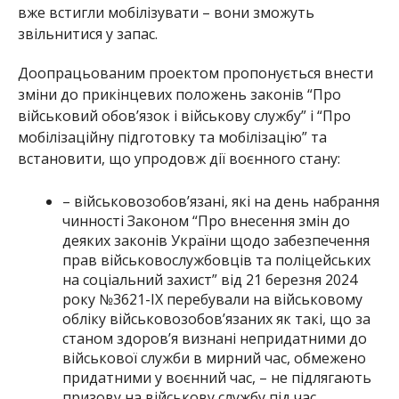
вже встигли мобілізувати – вони зможуть
звільнитися у запас.
Доопрацьованим проектом пропонується внести
зміни до прикінцевих положень законів “Про
військовий обов’язок і військову службу” і “Про
мобілізаційну підготовку та мобілізацію” та
встановити, що упродовж дії воєнного стану:
– військовозобов’язані, які на день набрання
чинності Законом “Про внесення змін до
деяких законів України щодо забезпечення
прав військовослужбовців та поліцейських
на соціальний захист” від 21 березня 2024
року №3621-IX перебували на військовому
обліку військовозобов’язаних як такі, що за
станом здоров’я визнані непридатними до
військової служби в мирний час, обмежено
придатними у воєнний час, – не підлягають
призову на військову службу під час