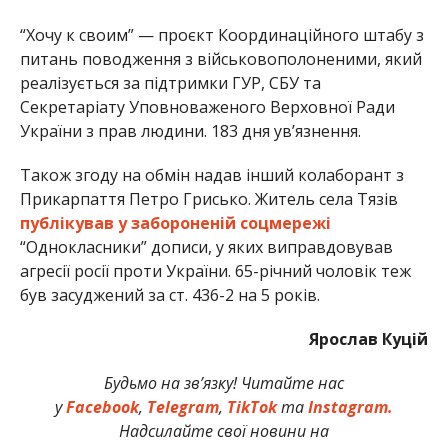
“Хочу к своим” — проєкт Координаційного штабу з
питань поводження з військовополоненими, який
реалізується за підтримки ГУР, СБУ та
Секретаріату Уповноваженого Верховної Ради
України з прав людини. 183 дня ув’язнення.
Також згоду на обмін надав інший колаборант з
Прикарпаття Петро Грисько. Житель села Тязів
публікував у забороненій соцмережі
“Однокласники” дописи, у яких виправдовував
агресії росії проти України. 65-річний чоловік теж
був засуджений за ст. 436-2 на 5 років.
Ярослав Куцій
Будьмо на зв’язку! Читайте нас
у
Facebook
,
Telegram
,
TikTok
та
Instagram.
Надсилайте свої новини на