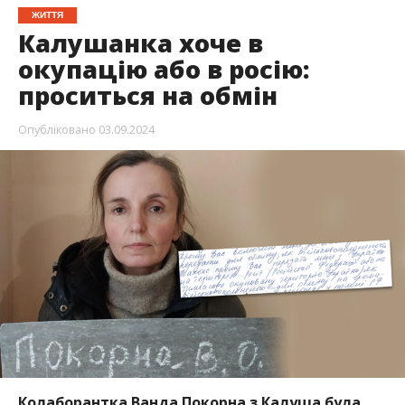
ЖИТТЯ
Калушанка хоче в
окупацію або в росію:
проситься на обмін
Опубліковано
03.09.2024
Колаборантка Ванда Покорна з Калуша була