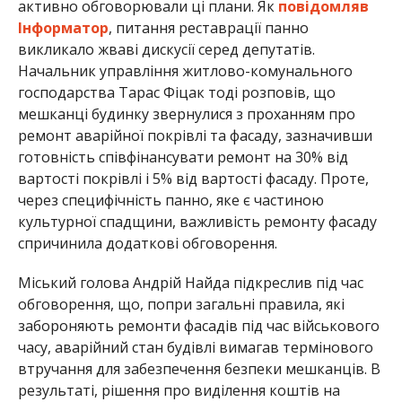
активно обговорювали ці плани. Як
повідомляв
Інформатор
, питання реставрації панно
викликало жваві дискусії серед депутатів.
Начальник управління житлово-комунального
господарства Тарас Фіцак тоді розповів, що
мешканці будинку звернулися з проханням про
ремонт аварійної покрівлі та фасаду, зазначивши
готовність співфінансувати ремонт на 30% від
вартості покрівлі і 5% від вартості фасаду. Проте,
через специфічність панно, яке є частиною
культурної спадщини, важливість ремонту фасаду
спричинила додаткові обговорення.
Міський голова Андрій Найда підкреслив під час
обговорення, що, попри загальні правила, які
забороняють ремонти фасадів під час військового
часу, аварійний стан будівлі вимагав термінового
втручання для забезпечення безпеки мешканців. В
результаті, рішення про виділення коштів на