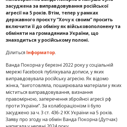
засуджена за виправдовування російської
агресії на 5 років. Втім, тепер у рамках
державного проєкту “Хочу к своим” просить
включити її до обміну як військовополонену та
обміняти на громадянина України, що
знаходиться у російському полоні.
Ділиться
Інформатор
.
Ванда Покорна у березні 2022 року у соціальній
мережі Facebook публікувала дописи, у яких
виправдовувала російську агресію. Як відомо
жінка, “виготовляла, поширювала матеріали у яких
міститься виправдовування, визнання
правомірною, заперечення збройної агресії рф
проти України”. За колабораціонізм її було
засуджено за ч. 3 ст. 436-2 КК України на 5 років.
Заяву про згоду на обмін Ванда Покорна (Дутчак)
написала у червні 2024 року.