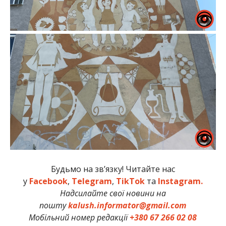
Будьмо на зв’язку! Читайте нас
у
Facebook
,
Telegram
,
TikTok
та
Instagram.
Надсилайте свої новини на
пошту
kalush.informator@gmail.com
Мобільний номер редакції
+380 67 266 02 08