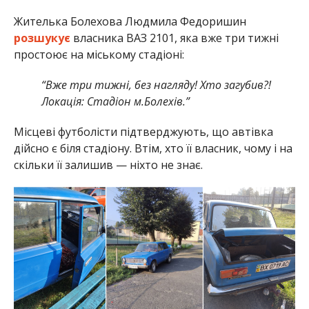
Жителька Болехова Людмила Федоришин
розшукує
власника ВАЗ 2101, яка вже три тижні
простоює на міському стадіоні:
“Вже три тижні, без нагляду! Хто загубив?!
Локація: Стадіон м.Болехів.”
Місцеві футболісти підтверджують, що автівка
дійсно є біля стадіону. Втім, хто її власник, чому і на
скільки її залишив — ніхто не знає.