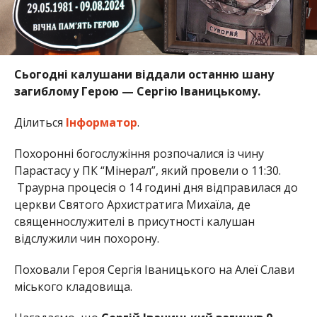
Сьогодні калушани віддали останню шану
загиблому Герою — Сергію Іваницькому.
Ділиться
Інформатор
.
Похоронні богослужіння розпочалися із чину
Парастасу у ПК “Мінерал”, який провели о 11:30.
Траурна процесія о 14 годині дня відправилася до
церкви Святого Архистратига Михаїла, де
священнослужителі в присутності калушан
відслужили чин похорону.
Поховали Героя Сергія Іваницького на Алеї Слави
міського кладовища.