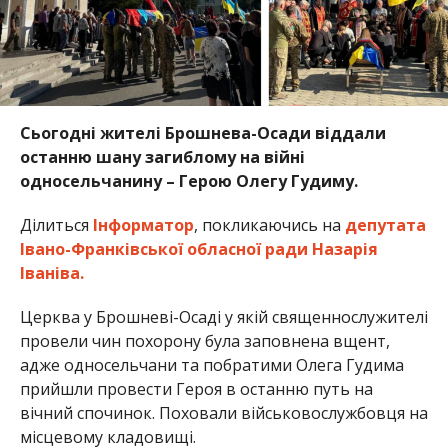
Сьогодні жителі Брошнева-Осади віддали
останню шану загиблому на війні
односельчанину – Герою Олегу Гудиму.
Ділиться
Інформатор
, покликаючись на
депутата
Івано-Франківської обласної ради Назарія
Іваніва.
Церква у Брошневі-Осаді у якій священнослужителі
провели чин похорону була заповнена вщент,
адже односельчани та побратими Олега Гудима
прийшли провести Героя в останню путь на
вічний спочинок. Поховали військовослужбовця на
місцевому кладовищі.