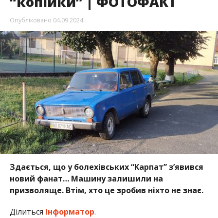
“копійки” | ФОТОФАКТ
Опубліковано
04.09.2024
Здається, що у болехівських “Карпат” з’явився
новий фанат… Машину залишили на
призволяще. Втім, хто це зробив ніхто не знає.
Ділиться
Інформатор
.