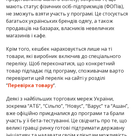
мають статус фізичних осіб-підприємців (ФОПів),
не зможуть взяти участь у програмі. Це стосується
багатьох українських брендів одягу, а також
продавців на базарах, власників невеличких
магазинів і кафе.
Крім того, кешбек нараховується лише на ті
товари, які виробник включив до спеціального
переліку. Щоб переконатися, що конкретний
товар підпадає під програму, споживачам варто
перевірити цей перелік на сайті у розділі
“
Перевірка товару
“.
Деякі з найбільших торгових мереж України,
зокрема “АТБ”, “Сільпо”, “Новус”, “Варус” та “Ашан”,
вже офіційно приєдналися до програми та брали
участь у її бета-тестуванні. Це свідчить про те, що
великі гравці ринку готові підтримати державну
ініціативу та надавати своїм клієнтам можливість