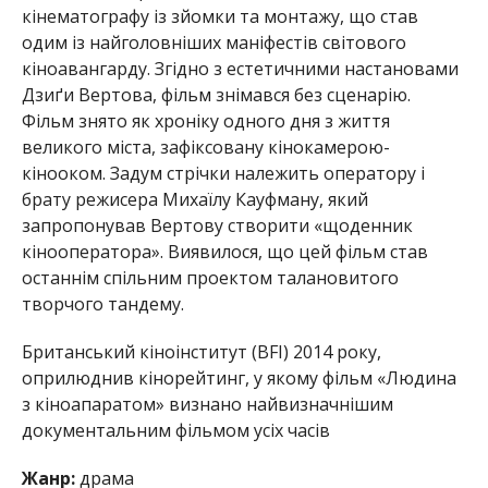
кінематографу із зйомки та монтажу, що став
одим із найголовніших маніфестів світового
кіноавангарду. Згідно з естетичними настановами
Дзиґи Вертова, фільм знімався без сценарію.
Фільм знято як хроніку одного дня з життя
великого міста, зафіксовану кінокамерою-
кінооком. Задум стрічки належить оператору і
брату режисера Михаїлу Кауфману, який
запропонував Вертову створити «щоденник
кінооператора». Виявилося, що цей фільм став
останнім спільним проектом талановитого
творчого тандему.
Британський кіноінститут (BFI) 2014 року,
оприлюднив кінорейтинг, у якому фільм «Людина
з кіноапаратом» визнано найвизначнішим
документальним фільмом усіх часів
Жанр:
драма