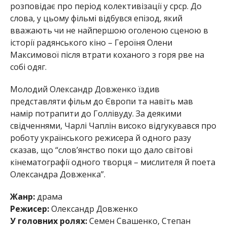
розповідає про період колективізації у срср. До
слова, у цьому фільмі відбувся епізод, який
вважають чи не найпершою оголеною сценою в
історії радянського кіно – Героїня Олени
Максимової після втрати коханого з горя рве на
собі одяг.
Молодий Олександр Довженко їздив
представляти фільм до Європи та навіть мав
намір потрапити до Голлівуду. За деякими
свідченнями, Чарлі Чаплін високо відгукувався про
роботу українського режисера й одного разу
сказав, що “слов’янство поки що дало світові
кінематографії одного творця – мислителя й поета
Олександра Довженка”.
Жанр:
драма
Режисер:
Олександр Довженко
У головних ролях:
Семен Свашенко, Степан