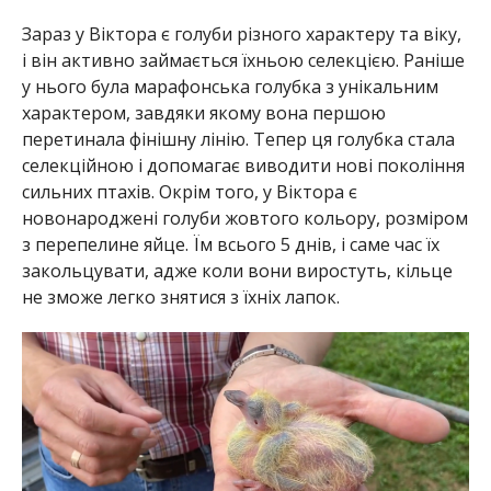
Зараз у Віктора є голуби різного характеру та віку,
і він активно займається їхньою селекцією. Раніше
у нього була марафонська голубка з унікальним
характером, завдяки якому вона першою
перетинала фінішну лінію. Тепер ця голубка стала
селекційною і допомагає виводити нові покоління
сильних птахів. Окрім того, у Віктора є
новонароджені голуби жовтого кольору, розміром
з перепелине яйце. Їм всього 5 днів, і саме час їх
закольцувати, адже коли вони виростуть, кільце
не зможе легко знятися з їхніх лапок.