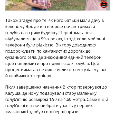
Також згадує про те, як його батьки мали дачу в
Зеленому Ярі, де він вперше почав тримати
голубів на стриху будинку. Перші змагання
відбувалися ще в 90-х роках, і тоді, коли мобільні
телефони були рідкістю, Віктору доводилося
подорожувати по кам’янистих дорогах до
сусіднього села, де знаходився єдиний телефон,
щоб повідомити про приліт своїх голубів. Цей
процес вимагав не лише великого ентузіазму, але
й неабиякого терпіння.
Після завершення навчання Віктор повернувся до
Калуша, де йому подарували стару маленьку
голуб’ятню розміром 1.90 на 1.60 метра. Саме в цій
голуб’ятні він почав брати участь у перших
змаганнях і здобув свої перші призи.