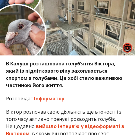
В Калуші розташована голуб’ятня Віктора,
який із підліткового віку захоплюється
спортом з голубами. Це хобі стало важливою
частиною його життя.
Розповідає
Інформатор
.
Віктор розпочав свою діяльність ще в юності і з
того часу активно тренує і розводить голубів.
Нещодавно
вийшло інтерв’ю у відеоформаті з
Віктором
, в якому він розповідає про своє