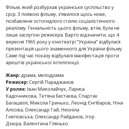
Фільм, який розбурхав українське суспільство у
срср. З появою фільму, з’явилося щось нове,
позбавлене остогидлого стилю соціалістичного
реалізму. Геніальність цього фільму, втім, була не
лише заслугою режисера. Варто відзначити, що 4
вересня 1965 року у кінотеатрі “Україна” відбулася
презентація цього знаменного для України фільму.
Саме під час показу відбулася маніфестація проти
арештів української інтелігенції.
Жанр:
драма, мелодрама
Режисер:
Сергій Параджанов
У ролях:
Іван Миколайчук, Лариса
Кадочникова, Тетяна Бестаєва, Спартак
Багашвілі, Микола Гринько, Леонід Єнгібаров, Ніна
Алісова, Олександр Гай, Неоніла
Гнеповська, Олександр Райданов, Ігор
Дзюра, Валентина Глянько