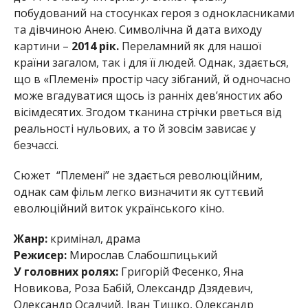
побудований на стосунках героя з однокласниками
та дівчиною Анею. Символічна й дата виходу
картини –
2014 рік.
Переламний як для нашої
країни загалом, так і для її людей. Однак, здається,
що в «Племені» простір часу зібганий, й одночасно
може вгадуватися щось із ранніх дев’яностих або
вісімдесятих. Згодом тканина стрічки рветься від
реальності нульових, а то й зовсім зависає у
безчассі.
Сюжет “Племені” не здається революційним,
однак сам фільм легко визначити як суттєвий
еволюційний виток українського кіно.
Жанр:
кримінал, драма
Режисер:
Мирослав Слабошпицький
У головних ролях:
Григорій Фесенко, Яна
Новикова, Роза Бабій, Олександр Дзядевич,
Олександр Осадчий, Іван Тишко, Олександр