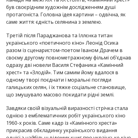
був своєрідним художнім дослідженням душі
протагоніста. Головна ідея картини – одвічна, як
саме життя: єдність селянина з землею.
Третій після Параджанова та Іллєнка титан
українського «поетичного кіно» Леонід Осика
разом із сценаристом-поетом Іваном Драчем в
своєму другому повнометражному фільмі об’єднав
одразу дві новели Василя Стефаника «Камінний
хрест» та «Злодій». Тим самим йому вдалося в
одному творі поєднати і моральні погляди
галицьких селян, і їх тяжке соціальне становище,
що змушувало масово покидати рідні землі.
Завдяки своїй візуальній виразності стрічка стала
однією з емблематичних робіт українського кіно
1960-х років. Саме кадр із «Камінного хреста»
прикрасив обкладинку українського видання
однієї з найбільш відомих книг про українське кіно