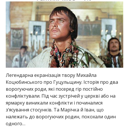
Легендарна екранізація твору Михайла
Коцюбинського про Гуцульщину. Історія про два
ворогуючих роди, які посеред гір постійно
конфліктували. Під час зустрічей у церкві або на
ярмарку виникали конфлікти і починалися
з’ясування стосунків. Та Марічка й Іван, що
належать до ворогуючих родин, покохали один
одного…