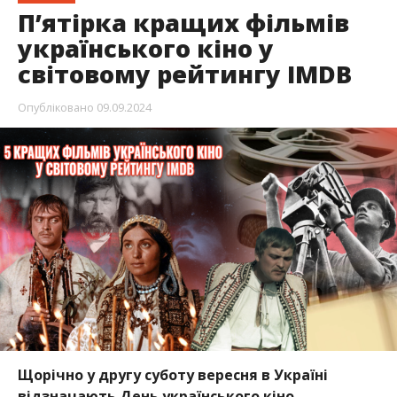
П’ятірка кращих фільмів
українського кіно у
світовому рейтингу IMDB
Опубліковано
09.09.2024
Щорічно у другу суботу вересня в Україні
відзначають День українського кіно –