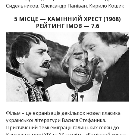
Сидельников, Олександр Паніван, Кирило Кошик
5 МІСЦЕ — КАМІННИЙ ХРЕСТ (1968)
РЕЙТИНГ IMDB — 7.6
Фільм – це екранізація декількох новел класика
української літератури Василя Стефаника.
Присвячений темі еміграції галицьких селян до
Канади на межі ХІХ та XX століть, «Камінний хрест»