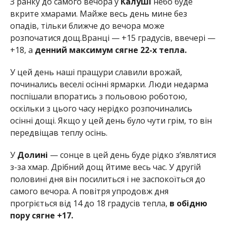
З ранку до самого вечора у
Калуші
небо буде
вкрите хмарами. Майже весь день мине без
опадів, тільки ближче до вечора може
розпочатися дощ.Вранці — +15 градусів, ввечері —
+18, а
денний максимум сягне 22-х тепла.
У цей день наші пращури славили врожай,
починались веселі осінні ярмарки. Люди недарма
поспішали впоратись з польовою роботою,
оскільки з цього часу нерідко розпочинались
осінні дощі. Якщо у цей день було чути грім, то він
передвіщав теплу осінь.
У
Долині
— сонце в цей день буде рідко з’являтися
з-за хмар. Дрібний дощ йтиме весь час. У другій
половині дня він посилиться і не заспокоїться до
самого вечора. А повітря упродовж дня
прогріється від 14 до 18 градусів тепла,
в обідню
пору сягне +17.