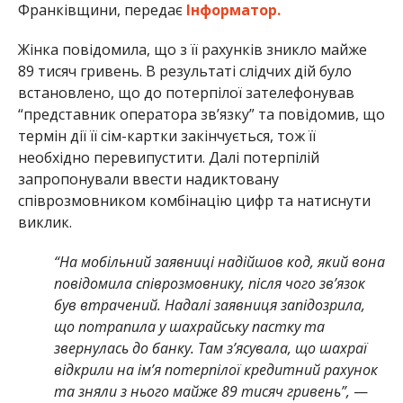
Франківщини, передає
Інформатор.
Жінка повідомила, що з її рахунків зникло майже
89 тисяч гривень. В результаті слідчих дій було
встановлено, що до потерпілої зателефонував
“представник оператора зв’язку” та повідомив, що
термін дії її сім-картки закінчується, тож її
необхідно перевипустити. Далі потерпілій
запропонували ввести надиктовану
співрозмовником комбінацію цифр та натиснути
виклик.
“На мобільний заявниці надійшов код, який вона
повідомила співрозмовнику, після чого зв’язок
був втрачений. Надалі заявниця запідозрила,
що потрапила у шахрайську пастку та
звернулась до банку. Там з’ясувала, що шахраї
відкрили на ім’я потерпілої кредитний рахунок
та зняли з нього майже 89 тисяч гривень”,
—