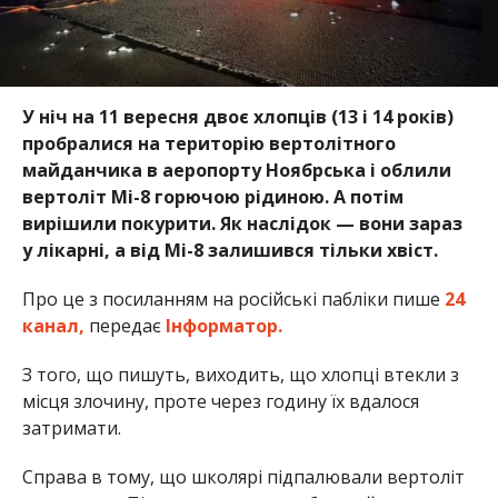
У ніч на 11 вересня двоє хлопців (13 і 14 років)
пробралися на територію вертолітного
майданчика в аеропорту Ноябрська і облили
вертоліт Мі-8 горючою рідиною. А потім
вирішили покурити. Як наслідок — вони зараз
у лікарні, а від Мі-8 залишився тільки хвіст.
Про це з посиланням на російські пабліки пише
24
канал,
передає
Інформатор.
З того, що пишуть, виходить, що хлопці втекли з
місця злочину, проте через годину їх вдалося
затримати.
Справа в тому, що школярі підпалювали вертоліт