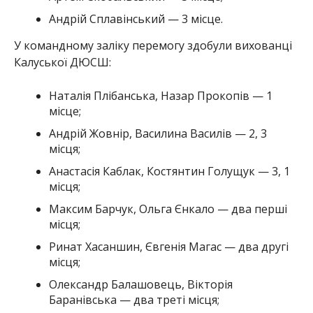
Андрій Сплавінський — 3 місце.
У командному заліку перемогу здобули вихованці
Калуської ДЮСШ:
Наталія Плібанська, Назар Прокопів — 1
місце;
Андрій Жовнір, Василина Василів — 2, 3
місця;
Анастасія Каблак, Костянтин Голущук — 3, 1
місця;
Максим Барчук, Ольга Єнкало — два перші
місця;
Ринат Хасаншин, Євгенія Магас — два другі
місця;
Олександр Балашовець, Вікторія
Баранівська — два треті місця;