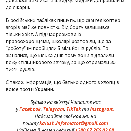
довелося викликати швидку. Медики доправили їх
до лікарні.
В російських пабліках пишуть, що сам гелікоптер
згорів майже повністю. Від борту залишився
тільки хвіст. А під час розмови із
правоохоронцями, школярі розповіли, що за
“роботу” їм пообіцяли 5 мільйонів рублів. Та
зізналися, що кілька днів тому вони підпалили
вежу стільникового зв’язку, за що отримали 30
тисяч рублів.
Є також інформація, що батько одного з хлопців
воює проти України.
Будьмо на зв’язку! Читайте нас
у
Facebook
,
Telegram
,
TikTok
та
Instagram.
Надсилайте свої новини на
пошту
kalush.informator@gmail.com
Мобільний номер редакції
+380 67 266 02 08