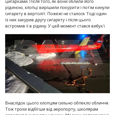
цигарками. Після того, як вони облили його
рідиною, хлопці вирішили покурити і потім кинули
сигарету в вертоліт. Пожежі не сталося. Тоді один
із них закурив другу сигарету і після цього
встромив її в рідину. У цей момент стався вибух.\
Внаслідок цього хлопцям сильно обпекло обличчя.
Тож трохи відбігши від аеропорту, школярам