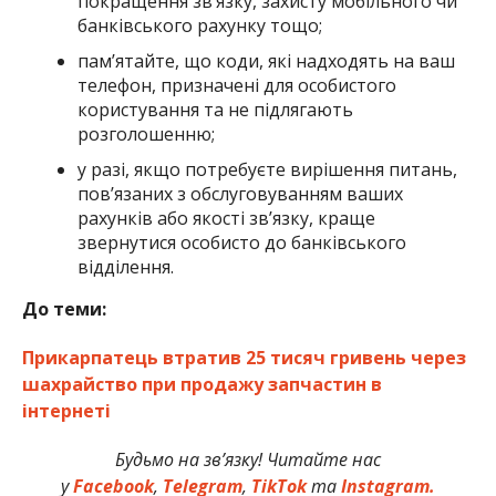
покращення зв’язку, захисту мобільного чи
банківського рахунку тощо;
пам’ятайте, що коди, які надходять на ваш
телефон, призначені для особистого
користування та не підлягають
розголошенню;
у разі, якщо потребуєте вирішення питань,
пов’язаних з обслуговуванням ваших
рахунків або якості зв’язку, краще
звернутися особисто до банківського
відділення.
До теми:
Прикарпатець втратив 25 тисяч гривень через
шахрайство при продажу запчастин в
інтернеті
Будьмо на зв’язку! Читайте нас
у
Facebook
,
Telegram
,
TikTok
та
Instagram.