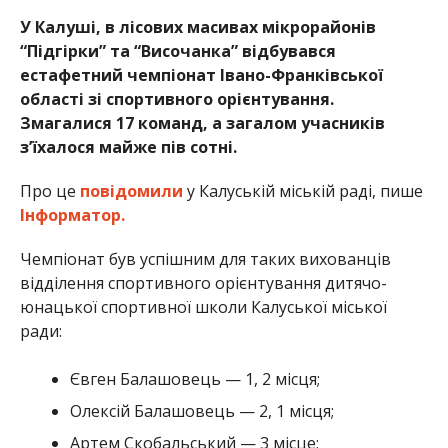
У Калуші, в лісових масивах мікрорайонів
“Підгірки” та “Височанка” відбувався
естафетний чемпіонат Івано-Франківської
області зі спортивного орієнтування.
Змагалися 17 команд, а загалом учасників
з’їхалося майже пів сотні.
Про це
повідомили
у Калуській міській раді, пише
Інформатор.
Чемпіонат був успішним для таких вихованців
відділення спортивного орієнтування дитячо-
юнацької спортивної школи Калуської міської
ради:
Євген Балашовець — 1, 2 місця;
Олексій Балашовець — 2, 1 місця;
Артем Скобальський — 3 місце;