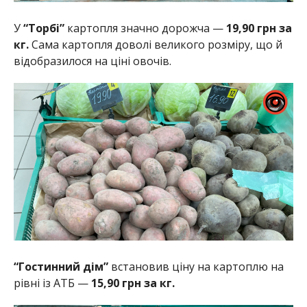
У
“Торбі”
картопля значно дорожча —
19,90 грн за
кг.
Сама картопля доволі великого розміру, що й
відобразилося на ціні овочів.
“Гостинний дім”
встановив ціну на картоплю на
рівні із АТБ —
15,90 грн за кг.