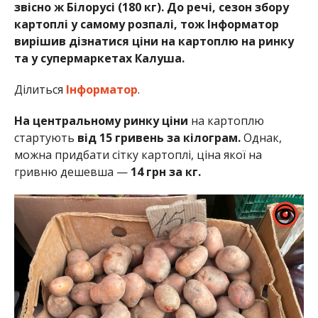
звісно ж Білорусі (180 кг). До речі, сезон збору
картоплі у самому розпалі, тож Інформатор
вирішив дізнатися ціни на картоплю на ринку
та у супермаркетах Калуша.
Ділиться
Інформатор
.
На центральному ринку
ціни
на картоплю
стартують
від 15 гривень за кілограм.
Однак,
можна придбати сітку картоплі, ціна якої на
гривню дешевша —
14 грн за кг.