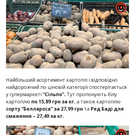
Найбільший асортимент картоплі і відповідно
найдорожчий по ціновій категорії спостерігається
у супермаркеті
“Сільпо”.
Тут пропонують білу
картоплю
по 15,89 грн за кг
, а також картоплю
сорту “Беллароса” за 27,99 грн
та
Ред Баді для
смаження – 27,49 за кг.