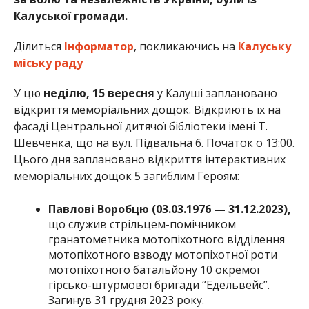
Калуської громади.
Ділиться
Інформатор
, покликаючись на
Калуську
міську раду
У цю
неділю, 15 вересня
у Калуші заплановано
відкриття меморіальних дощок. Відкриють їх на
фасаді Центральної дитячої бібліотеки імені Т.
Шевченка, що на вул. Підвальна 6. Початок о 13:00.
Цього дня заплановано відкриття інтерактивних
меморіальних дощок 5 загиблим Героям:
Павлові Воробцю (03.03.1976 — 31.12.2023),
що служив стрільцем-помічником
гранатометника мотопіхотного відділення
мотопіхотного взводу мотопіхотної роти
мотопіхотного батальйону 10 окремої
гірсько-штурмової бригади “Едельвейс”.
Загинув 31 грудня 2023 року.