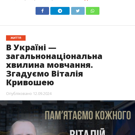
ЖИТТЯ
В Україні —
загальнонаціональна
хвилина мовчання.
Згадуємо Віталія
Кривошею
Опубліковано
12.09.2024