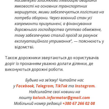
насамперед здійснюємо ліквідацію аварійної
ямковості на основних транспортних
маршрутах, якими забезпечується логістика на
потреби оборони. Через воєнний стан усі
капремонти призупинені, а фінансування
дорожнього господарства суттєво обмежене,
тому забезпечуємо сталий проїзд за рахунок
експлуатаційного утримання”,
— пояснюють у
відомстві.
Також дорожники звертаються до користувачів
доріг із проханням уважно долати ділянки, де
виконуються дорожні роботи.
Будьмо на зв’язку! Читайте нас
у
Facebook
,
Telegram
,
TikTok
та
Instagram.
Надсилайте свої новини на
пошту
kalush.informator@gmail.com
Мобільний номер редакції
+380 67 266 02 08