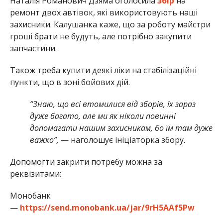
Наталія Романович Дзяма оголосила
збір
на
ремонт двох автівок, які використовують наші
захисники. Калушанка каже, що за роботу майстри
гроші брати не будуть, але потрібно закупити
запчастини.
Також треба купити деякі ліки на стабілізаційні
пункти, що в зоні бойових дій.
“Знаю, що всі втомилися від зборів, їх зараз
дуже багато, але ми як ніколи повинні
допомагати нашим захисникам, бо їм там дуже
важко”,
— наголошує ініціаторка збору.
Допомогти закрити потребу можна за
реквізитами:
Монобанк
—
https://send.monobank.ua/jar/9rH5AAf5Pw