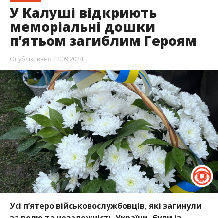
У Калуші відкриють
меморіальні дошки
п’ятьом загиблим Героям
Опубліковано
12.09.2024
Усі п’ятеро військовослужбовців, які загинули
за волю та незалежність України, були із