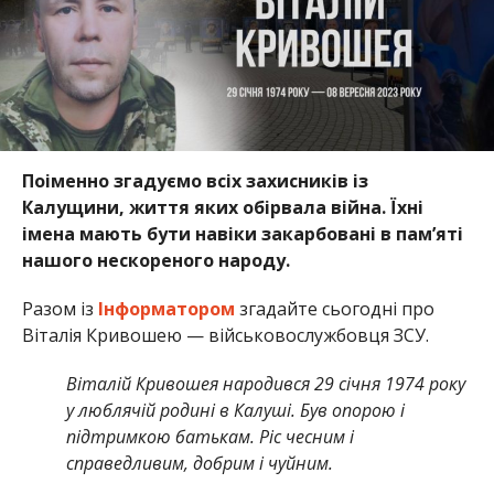
Поіменно згадуємо всіх захисників із
Калущини, життя яких обірвала війна. Їхні
імена мають бути навіки закарбовані в пам’яті
нашого нескореного народу.
Разом із
Інформатором
згадайте сьогодні про
Віталія Кривошею — військовослужбовця ЗСУ.
Віталій Кривошея народився 29 січня 1974 року
у люблячій родині в Калуші. Був опорою і
підтримкою батькам. Ріс чесним і
справедливим, добрим і чуйним.