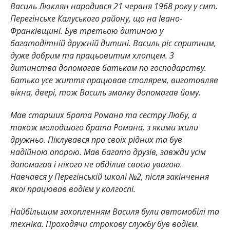
Василь Люклян народився 21 червня 1968 року у смт.
Перегінське Калуського району, що на Івано-
Франківщині. Був третьою дитиною у
багатодітній дружній дитині. Василь ріс спритним,
дуже добрим та працьовитим хлопцем. З
дитинства допомагав батькам по господарству.
Батько усе життя працював столярем, виготовляв
вікна, двері, тож Василь змалку допомагав йому.
Мав старших брата Романа та сестру Любу, а
також молодшого брата Романа, з якими жили
дружньо. Піклувався про своїх рідних та був
надійною опорою. Мав багато друзів, завжди усім
допомагав і нікого не обділив своєю увагою.
Навчався у Перегінській школі №2, після закінчення
якої працював водієм у колгоспі.
Найбільшим захопленням Василя були автомобілі та
техніка. Проходячи строкову службу був водієм.