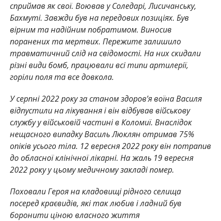
сприймав як свої. Воював у Соледарі, Лисичанську,
Бахмуті. Завжди був на передових позиціях. Був
вірним та надійним побратимом. Виносив
поранених та мертвих. Пережите залишило
травматичний слід на свідомості. На них скидали
різні види бомб, працювали всі типи артилерії,
горіли поля та все довкола.
У серпні 2022 року за станом здоров’я воїна Василя
відпустили на лікування і він відбував військову
службу у військовій частині в Коломиї. Внаслідок
нещасного випадку Василь Люклян отримав 75%
опіків усього тіла. 12 вересня 2022 року він потрапив
до обласної клінічної лікарні. На жаль 19 вересня
2022 року у цьому медичному закладі помер.
Поховали Героя на кладовищі рідного селища
посеред краєвидів, які так любив і ладний був
боронити ціною власного життя