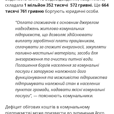
складала
1 мільйон 352 тисячі 572 гривні.
Ще
664
тисячі 761 гривню
боргують юридичні особи.
“Оплата споживачів є основним джерелом
надходжень житлово-комунальних
підприємств, що дозволяє здійснювати
виплату заробітної плати працівникам,
сплачувати за спожиті енергоносії, закупляти
паливно-мастильні матеріали, засоби для
знезараження та очистки питної води.
Погашення боргів населення за комунальні
послуги є запорукою належного його
функціонування та можливістю підприємства
підтримувати належний стан в населених
пунктах громади, надавати якісні комунальні
послуги”,
— пояснюють комунальники.
Дефіцит обігових коштів в комунальному
підприємстві може призвести до зупинення його