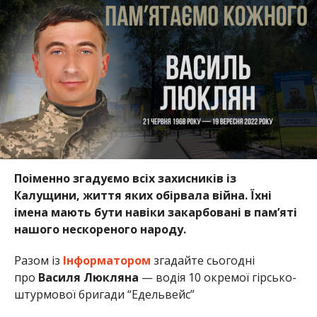
Поіменно згадуємо всіх захисників із
Калущини, життя яких обірвала війна. Їхні
імена мають бути навіки закарбовані в пам’яті
нашого нескореного народу.
Разом із
Інформатором
згадайте сьогодні
про
Василя Люкляна
— водія 10 окремої гірсько-
штурмової бригади “Едельвейс”