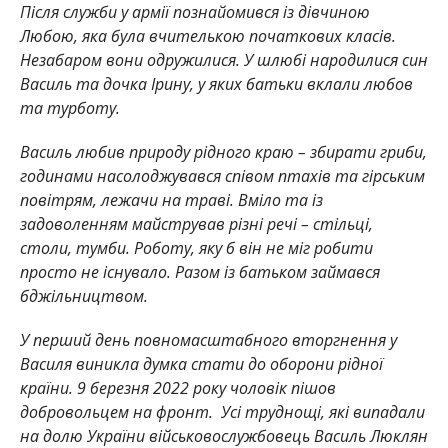
Після служби у армії познайомився із дівчиною
Любою, яка була вчителькою початкових класів.
Незабаром вони одружилися. У шлюбі народилися син
Василь та дочка Ірину, у яких батьки вклали любов
та турботу.
Василь любив природу рідного краю – збирати гриби,
годинами насолоджувався співом птахів та гірським
повітрям, лежачи на траві. Вміло та із
задоволенням майстрував різні речі – стільці,
столи, тумби. Роботу, яку б він не міг робити
просто не існувало. Разом із батьком займався
бджільництвом.
У перший день повномасштабного вторгнення у
Василя виникла думка стати до оборони рідної
країни. 9 березня 2022 року чоловік пішов
добровольцем на фронт. Усі труднощі, які випадали
на долю України військовослужбовець Василь Люклян