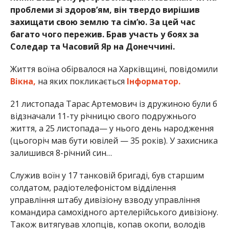
проблеми зі здоров’ям, він твердо вирішив
захищати свою землю та сім’ю. За цей час
багато чого пережив. Брав участь у боях за
Соледар та Часовий Яр на Донеччині.
Життя воїна обірвалося на Харківщині, повідомили
Вікна,
на яких покликається
Інформатор.
21 листопада Тарас Артемович із дружиною були б
відзначали 11-ту річницю свого подружнього
життя, а 25 листопада— у нього день народження
(цьогоріч мав бути ювілей — 35 років). У захисника
залишився 8-річний син…
Служив воїн у 17 танковій бригаді, був старшим
солдатом, радіотелефоністом відділення
управління штабу дивізіону взводу управління
командира самохідного артелерійського дивізіону.
Також витягував хлопців, копав окопи, володів