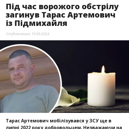
Під час ворожого обстрілу
загинув Тарас Артемович
із Підмихайля
Опубліковано
19.09.2024
Тарас Артемович мобілізувався у ЗСУ ще в
липні 2022 року добровольцем. Незважаючи на