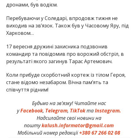
дронами, був водієм.
Перебуваючи у Соледарі, впродовж тижня не
виходив на зв’язок. Також був у Часовому Яру, під
Харковом…
17 вересня дружині захисника подзвонив
командир та повідомив про ворожий обстріл, в
результаті якого загинув Тарас Артемович.
Коли прибуде скорботний кортеж із тілом Героя,
стане відомо незабаром. Вічна пам’ять та
співчуття рідним!
Будьмо на зв’язку! Читайте нас
у
Facebook
,
Telegram
,
TikTok
та
Instagram.
Надсилайте свої новини на
пошту
kalush.informator@gmail.com
Мобільний номер редакції
+380 67 266 02 08