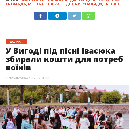
МІТКИ:
ВИБУХОНЕБЕЗПЕЧНІ ПРЕДМЕТИ
,
ДСНС
,
КАЛУСЬКА
ГРОМАДА
,
МІННА БЕЗПЕКА
,
ПІДЛІТКИ
,
СНАРЯДИ
,
ТРЕНІНГ
ДОЛИНА
У Вигоді під пісні Івасюка
збирали кошти для потреб
воїнів
Опубліковано
19.09.2024