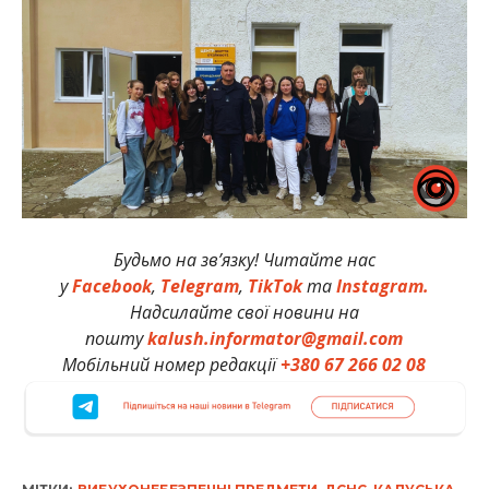
Будьмо на зв’язку! Читайте нас
у
Facebook
,
Telegram
,
TikTok
та
Instagram.
Надсилайте свої новини на
пошту
kalush.informator@gmail.com
Мобільний номер редакції
+380 67 266 02 08