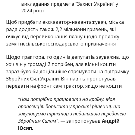
викладання предмета “Захист України” у
2024 році;
Щоб придбати екскаватор-навантажувач, міська
рада додасть також 2,2 мільйони гривень, які
очікує від перевиконання плану щодо
продажу
землі несільськогосподарського призначення.
Щодо трактора, то один із депутатів зауважив, що
хоч він у громаді й потрібен, але вільні кошти
зараз було би доцільніше спрямувати на підтримку
Збройних Сил України. Він навіть пропонував
передати на фронт сам трактор, якщо не кошти.
“Нам потрібно працювати на країну. Моя
пропозиція: дописати у проєкті рішення, що
закуповуємо трактор з подальшою передачею
Збройним Силам”,
— запропонував
Андрій
Юсип.