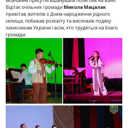
мовчання присутні вшанували полеглих на війні.
Відтак очільник громади
Микола Мацалак
привітав жителів з Днем народження рідного
селища, побажав розквіту та висловив подяку
захисникам України і всім, хто трудяться на благо
громади.