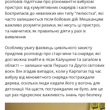
розповів підліткам про різноманітні вибухові
пристрої: від кумулятивних снарядів і касетних
боєприпасів до невеликих мін типу “пелюстка”, які
часто залишаються після бойових дій. Мешканцям
важливо розуміти ризики, які несуть ці пристрої,
та навчитися, як правильно діяти у разі їх
виявлення.
Особливу увагу фахівець цивільного захисту
приділив розповіді про старі міни та снаряди, які
досі можна знайти в лісах Калущини та загалом в
області — залишки часів Першої та Другої світових
воєн. Він згадав випадок, коли у Карпатах під час
вибуху від мінометного снаряда постраждали
дерева, оскільки люди кидали його у вогонь для
детонації. На щастя, постраждалих не було, але це
ще раз підкреслює важливість знань про безпеку.