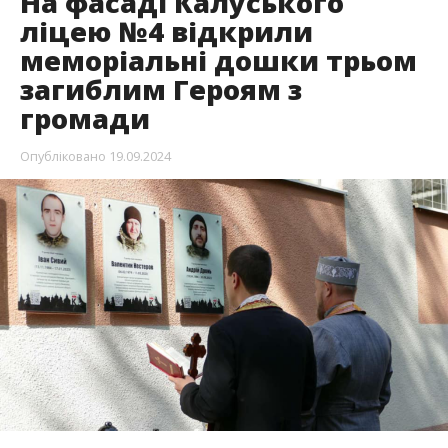
На фасаді Калуського
ліцею №4 відкрили
меморіальні дошки трьом
загиблим Героям з
громади
Опубліковано
19.09.2024