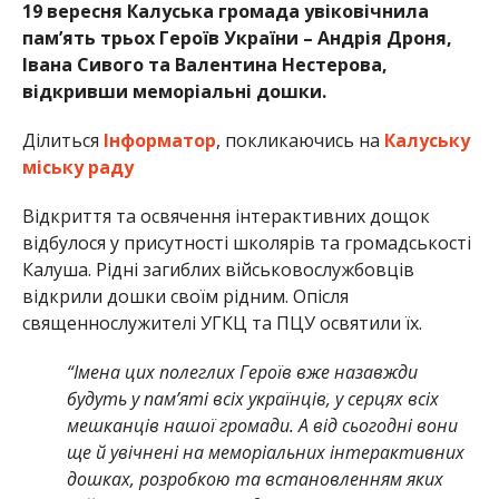
19 вересня Калуська громада увіковічнила
пам’ять трьох Героїв України – Андрія Дроня,
Івана Сивого та Валентина Нестерова,
відкривши меморіальні дошки.
Ділиться
Інформатор
, покликаючись на
Калуську
міську раду
Відкриття та освячення інтерактивних дощок
відбулося у присутності школярів та громадськості
Калуша. Рідні загиблих військовослужбовців
відкрили дошки своїм рідним. Опісля
священнослужителі УГКЦ та ПЦУ освятили їх.
“Імена цих полеглих Героїв вже назавжди
будуть у пам’яті всіх українців, у серцях всіх
мешканців нашої громади. А від сьогодні вони
ще й увічнені на меморіальних інтерактивних
дошках, розробкою та встановленням яких