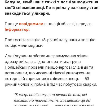
Калуша, який наніс тяжкі тілесні ушкодження
своїй співмешканці. Потерпіла у важкому стані
знаходиться у лікарні.
Про це
повідомили
в поліції області, передає
Інформатор.
Про госпіталізацію 48-річної калушанки поліцію
повідомили медики.
Для з’ясування обставин травмування жінки
одразу виїхала слідчо-оперативна група.
Поліцейські провели першочергові слідчі дії та
встановили, що численні тілесні ушкодження
потерпілій спричинив її співмешканець — 53-
річний чоловік: побив її під час побутової сварки.
“З місця події вилучено речові докази, які
вказали на причетність співмешканця до
вчинення злочину”,
— деталізують у поліції.