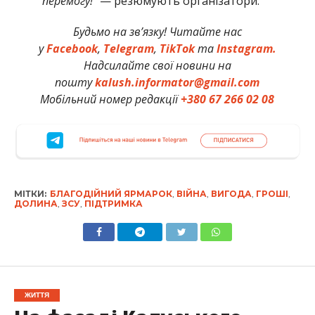
перемогу!”
— резюмують організатори.
Будьмо на зв’язку! Читайте нас
у
Facebook
,
Telegram
,
TikTok
та
Instagram.
Надсилайте свої новини на
пошту
kalush.informator@gmail.com
Мобільний номер редакції
+380 67 266 02 08
МІТКИ:
БЛАГОДІЙНИЙ ЯРМАРОК
,
ВІЙНА
,
ВИГОДА
,
ГРОШІ
,
ДОЛИНА
,
ЗСУ
,
ПІДТРИМКА
ЖИТТЯ