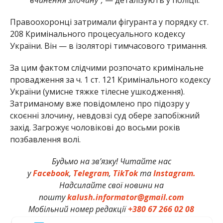
Правоохоронці затримали фігуранта у порядку ст.
208 Кримінального процесуального кодексу
України. Він — в ізоляторі тимчасового тримання.
За цим фактом слідчими розпочато кримінальне
провадження за ч. 1 ст. 121 Кримінального кодексу
України (умисне тяжке тілесне ушкодження).
Затриманому вже повідомлено про підозру у
скоєнні злочину, невдовзі суд обере запобіжний
захід. Загрожує чоловікові до восьми років
позбавлення волі.
Будьмо на зв’язку! Читайте нас
у
Facebook
,
Telegram
,
TikTok
та
Instagram.
Надсилайте свої новини на
пошту
kalush.informator@gmail.com
Мобільний номер редакції
+380 67 266 02 08