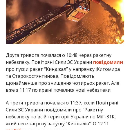
Друга тривога почалася о 10:48 через ракетну
небезпеку. Повітряні Сили ЗС України
повідомили
про пуски ракет “Кинджал” у напрямку Житомира
та Старокостянтинова. Повідомляють
щонайменше про знищення чотирьох ракет. Але
вже з 11:17 по країні почалися нові небезпеки.
А третя тривога почалася о 11:37, коли Повітряні
Сили ЗС України повідомили про “Ракетну
небезпеку по всій території України по МіГ-31К,
який несе загрозу запуску “Кинжалів”. О 12:11