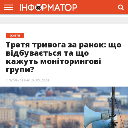
ГОЛОВНА
ЖИТТЯ
ВЛАДА
ГРОШІ
ТРЕШ
ДОЛИНА
РОЗСЛІДУВАННЯ
РЕКЛАМА
ПРО
ПРО
ІНТЕРВ’Ю
ВІДЕО
НАС
ПРОЄКТ
ЖИТТЯ
Третя тривога за ранок: що
відбувається та що
кажуть моніторингові
групи?
Опубліковано
26.09.2024