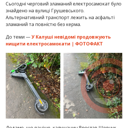
Сьогодні черговий зламаний електросамокат було
знайдено на вулиці Грушевського.
Альтернативний транспорт лежить на асфальті
зламаний та повністю без керма.
До теми —
У Калуші невідомі продовжують
нищити електросамокати | ФОТОФАКТ
Додамо, що раніше, калушанин Ярослав Шевчук