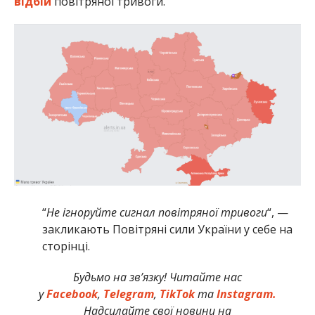
відбій
повітряної тривоги.
“
Не ігноруйте сигнал повітряної тривоги
“, —
закликають Повітряні сили України у себе на
сторінці.
Будьмо на зв’язку! Читайте нас
у
Facebook
,
Telegram
,
TikTok
та
Instagram.
Надсилайте свої новини на