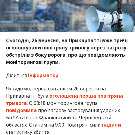
Сьогодні, 26 вересня, на Прикарпатті вже тричі
оголошували повітряну тривогу через загрозу
обстрілів з боку ворога, про що повідомляють
моніторингові групи.
Ділиться
Інформатор
.
Як відомо, перед світанком 26 вересня на
Прикарпатті була
оголошена перша повітряна
тривога
. О 03:18 моніторингова група
повідомила
про загрозу застосування ударних
БпЛА в Івано-Франківській та Чернівецькій
областях. Станом на 9:00 Повітряні сили
надали
статистику збиття.