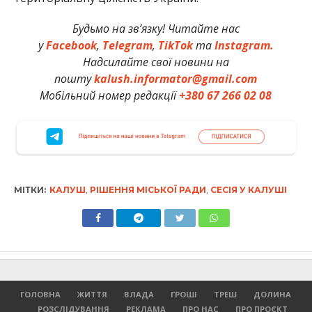
Будьмо на зв’язку! Читайте нас
у
Facebook
,
Telegram
,
TikTok
та
Instagram.
Надсилайте свої новини на
пошту
kalush.informator@gmail.com
Мобільний номер редакції
+380 67 266 02 08
МІТКИ:
КАЛУШ
,
РІШЕННЯ МІСЬКОЇ РАДИ
,
СЕСІЯ У КАЛУШІ
ГОЛОВНА
ЖИТТЯ
ВЛАДА
ГРОШІ
ТРЕШ
ДОЛИНА
РОЗСЛІДУВАННЯ
РЕКЛАМА
ПРО НАС
ПРО ПРОЄКТ