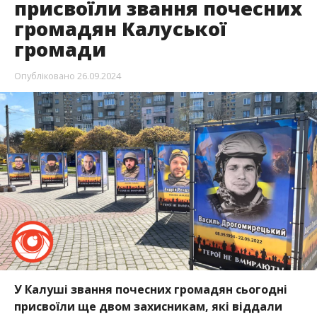
присвоїли звання почесних
громадян Калуської
громади
Опубліковано
26.09.2024
У Калуші звання почесних громадян сьогодні
присвоїли ще двом захисникам, які віддали