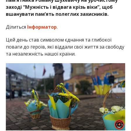
пам’ятника Роману Шухевичу на урочистому
заході “Мужність і відвага крізь віки”, щоб
вшанувати пам’ять полеглих захисників.
Ділиться
Інформатор
.
Цей день став символом єднання та глибокої
поваги до героїв, які віддали свої життя за свободу
та незалежність нашої країни.