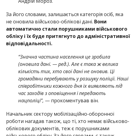
Андрій Мороз.
За його словами, залишається категорія осіб, яка
не оновила військово-облікові дані.
Вони
автоматично стали порушниками військового
обліку і їх буде притягнуто до адміністративної
відповідальності.
“Значна частина населення це зробила
(оновила дані. — ред.). Але є така ж велика
кількість тих, хто свої дані не оновив. Ці
громадяни перебувають у розшуку поліції. Наші
співробітники кожного дня їх виявляють під
час заходів з оповіщення і передають
нацполіці”,
— прокоментував він.
Начальник сектору мобілізаційно-оборонної
роботи нагадав також, що ті, хто немає військово-
облікових документів, теж є порушниками
військового обліку. За його словами, є також