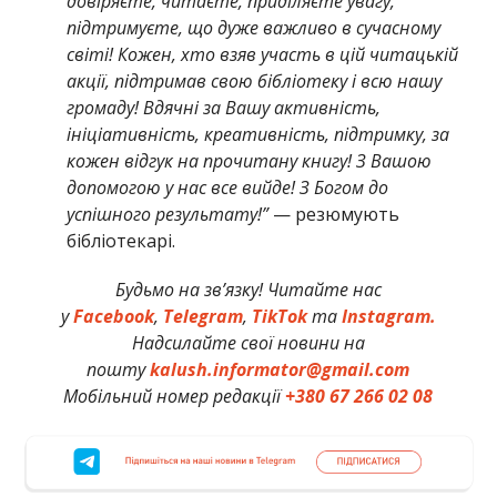
довіряєте, читаєте, приділяєте увагу,
підтримуєте, що дуже важливо в сучасному
світі! Кожен, хто взяв участь в цій читацькій
акції, підтримав свою бібліотеку і всю нашу
громаду! Вдячні за Вашу активність,
ініціативність, креативність, підтримку, за
кожен відгук на прочитану книгу! З Вашою
допомогою у нас все вийде! З Богом до
успішного результату!”
— резюмують
бібліотекарі.
Будьмо на зв’язку! Читайте нас
у
Facebook
,
Telegram
,
TikTok
та
Instagram.
Надсилайте свої новини на
пошту
kalush.informator@gmail.com
Мобільний номер редакції
+380 67 266 02 08