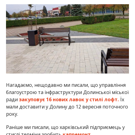
Нагадаємо, нещодавно ми писали, що управління
благоустрою та інфраструктури Долинської міської
ради
закуповує 16 нових лавок у стилі лофт.
Їх
мали доставити у Долину до 12 вересня поточного
року.
Раніше ми писали, що харківський підприємець у
стислі терміни зробить
капремонт