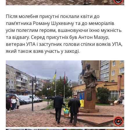
Після молебня присутні поклали квіти до
пам’ятника Роману Шухевичу та до меморіалів
усім полеглим героям, вшановуючи їхню мужність
та відвагу. Серед присутніх був Антон Мазур,
ветеран УПА і заступник голови спілки вояків УПА,
який також взяв участь у заході.