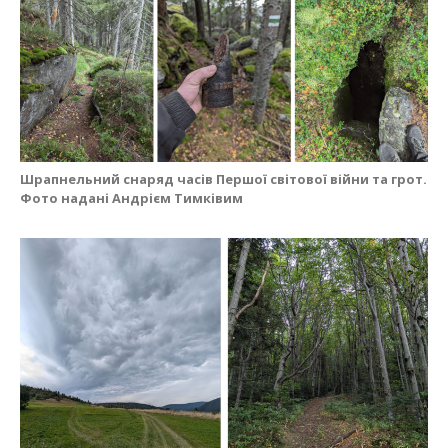
Шрапнельний снаряд часів Першої світової війни та грот.
Фото надані Андрієм Тимківим