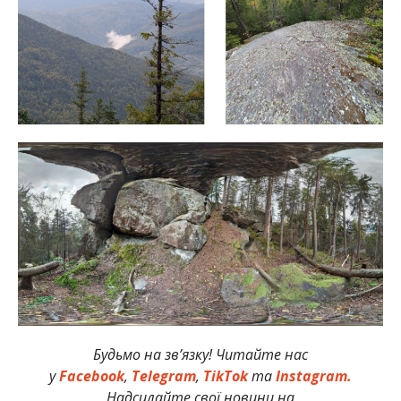
Будьмо на зв’язку! Читайте нас
у
Facebook
,
Telegram
,
TikTok
та
Instagram.
Надсилайте свої новини на