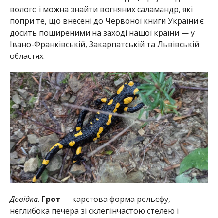
волого і можна знайти вогняних саламандр, які
попри те, що внесені до Червоної книги України є
досить поширеними на заході нашої країни — у
Івано-Франківській, Закарпатській та Львівській
областях.
Довідка
.
Грот
— карстова форма рельєфу,
неглибока печера зі склепінчастою стелею і