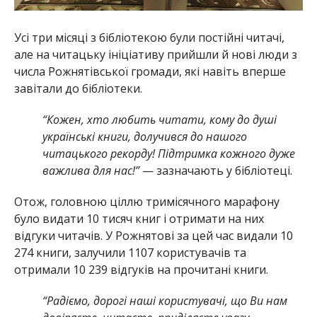
Усі три місяці з бібліотекою були постійні читачі,
але на читацьку ініціативу прийшли й нові люди з
числа Рожнятівської громади, які навіть вперше
завітали до бібліотеки.
“Кожен, хто любить читати, кому до душі
українські книги, долучився до нашого
читацького рекорду! Підтримка кожного дуже
важлива для нас!”
— зазначають у бібліотеці.
Отож, головною ціллю тримісячного марафону
було видати 10 тисяч книг і отримати на них
відгуки читачів. У Рожнятові за цей час видали 10
274 книги, залучили 1107 користувачів та
отримали 10 239 відгуків на прочитані книги.
“Радіємо, дорогі наші користувачі, що Ви нам