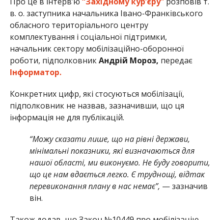
Про це в інтерв’ю
“Західному кур’єру”
розповів т.
в. о. заступника начальника Івано-Франківського
обласного територіального центру
комплектування і соціальної підтримки,
начальник сектору мобілізаційно-оборонної
роботи, підполковник
Андрій Мороз,
передає
Інформатор.
Конкретних цифр, які стосуються мобілізації,
підполковник не назвав, зазначивши, що ця
інформація не для публікацій.
“Можу сказати лише, що на рівні держави,
мінімальні показники, які визначаються для
нашої області, ми виконуємо. Не буду говорити,
що це нам вдається легко. Є труднощі, відтак
перевиконання плану в нас немає”,
— зазначив
він.
Також додав, що Закон №10449 про мобілізацію,