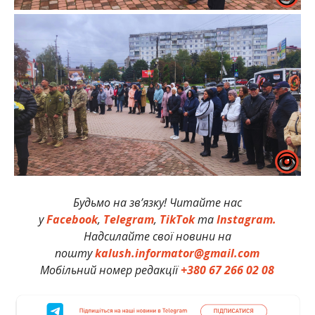
Будьмо на зв’язку! Читайте нас
у
Facebook
,
Telegram
,
TikTok
та
Instagram.
Надсилайте свої новини на
пошту
kalush.informator@gmail.com
Мобільний номер редакції
+380 67 266 02 08