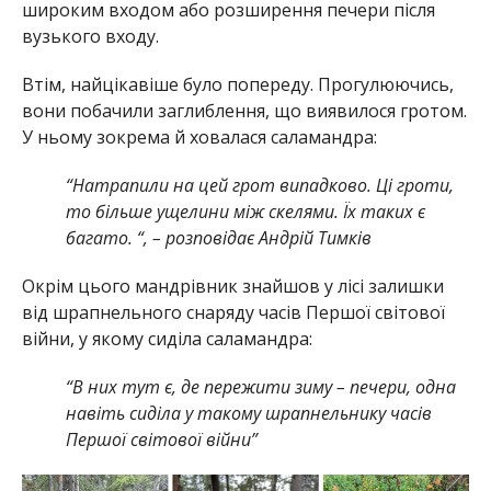
широким входом або розширення печери після
вузького входу.
Втім, найцікавіше було попереду. Прогулюючись,
вони побачили заглиблення, що виявилося гротом.
У ньому зокрема й ховалася саламандра:
“Натрапили на цей грот випадково. Ці гроти,
то більше ущелини між скелями. Їх таких є
багато. “, – розповідає Андрій Тимків
Окрім цього мандрівник знайшов у лісі залишки
від шрапнельного снаряду часів Першої світової
війни, у якому сиділа саламандра:
“В них тут є, де пережити зиму – печери, одна
навіть сиділа у такому шрапнельнику часів
Першої світової війни”