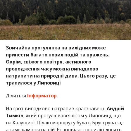
Звичайна прогулянка на вихідних може
принести багато нових подій та вражень.
Окрім, свіжого повітря, активного
проводження часу можна випадково
натрапити на природні дива. Цього разу,
це
трапилося у Липовиці
Ділиться
Інформатор
.
На грот випадково натрапив краєзнавець
Андрій
Тимків
, який прогулювався лісом у Липовиці, що
на Калущині. Ціллю маршруту була г. Бруструвата,
а саме каміння на ній. Розповідає, що у лісі досить