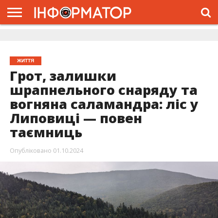
ГОЛОВНА
ЖИТТЯ
ВЛАДА
ГРОШІ
ТРЕШ
ДОЛИНА
РОЗСЛІДУВАННЯ
РЕКЛАМА
ПРО
ПРО
ІНТЕРВ’Ю
ВІДЕО
НАС
ПРОЄКТ
ЖИТТЯ
Грот, залишки
шрапнельного снаряду та
вогняна саламандра: ліс у
Липовиці — повен
таємниць
Опубліковано
01.10.2024