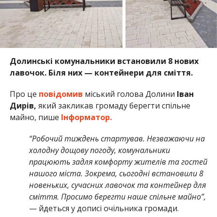
Долинські комунальники встановили 8 нових
лавочок. Біля них — контейнери для сміття.
Про це
повідомив
міський голова Долини
Іван
Дирів,
який закликав громаду берегти спільне
майно, пише
Інформатор.
“Робочий тиждень стартував. Незважаючи на
холодну дощову погоду, комунальники
працюють задля комфорту жителів та гостей
нашого міста. Зокрема, сьогодні встановили 8
новеньких, сучасних лавочок та контейнер для
сміття. Просимо берегти наше спільне майно”,
— йдеться у дописі очільника громади.