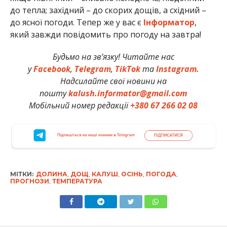
до тепла; західний – до скорих дощів, а східний –
до ясної погоди. Тепер же у вас є
Інформатор
,
який завжди повідомить про погоду на завтра!
Будьмо на зв’язку! Читайте нас
у
Facebook
,
Telegram
,
TikTok
та
Instagram.
Надсилайте свої новини на
пошту
kalush.informator@gmail.com
Мобільний номер редакції
+380 67 266 02 08
МІТКИ:
ДОЛИНА
,
ДОЩ
,
КАЛУШ
,
ОСІНЬ
,
ПОГОДА
,
ПРОГНОЗИ
,
ТЕМПЕРАТУРА