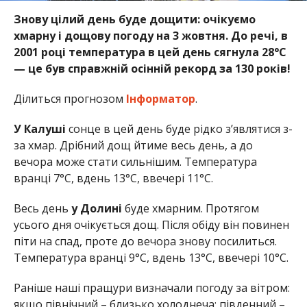
Знову цілий день буде дощити: очікуємо
хмарну і дощову погоду на 3 жовтня. До речі, в
2001 році температура в цей день сягнула 28°C
— це був справжній осінній рекорд за 130 років!
Ділиться прогнозом
Інформатор
.
У Калуші
сонце в цей день буде рідко з’являтися з-
за хмар. Дрібний дощ йтиме весь день, а до
вечора може стати сильнішим. Температура
вранці 7°C, вдень 13°C, ввечері 11°C.
Весь день
у Долині
буде хмарним. Протягом
усього дня очікується дощ. Після обіду він повинен
піти на спад, проте до вечора знову посилиться.
Температура вранці 9°C, вдень 13°C, ввечері 10°C.
Раніше наші пращури визначали погоду за вітром:
якщо північний – близько холоднеча; південний –