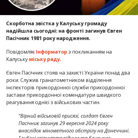
Скорботна звістка у Калуську громаду
надійшла сьогодні: на фронті загинув Євген
Пасічник 1981 року народження.
Повідомляє
Інформатор
з покликанням на
Калуську
міську раду.
Євген Пасічник стояв на захисті України понад два
роки. Служив гранатометником відділення
інспекторів прикордонної служби прикордонної
застави прикордонної комендатури швидкого
реагування однієї з військових частин.
“Вірний військовій присязі, солдат Євген
Пасічник загинув 29 вересня 2024 року
внаслідок мінометного обстрілу на Донеччині.
Глибокі співчуття рідним та близьким