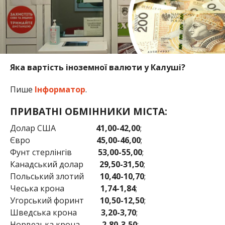
Яка вартість іноземної валюти у Калуші?
Пише
Інформатор
.
ПРИВАТНІ ОБМІННИКИ МІСТА:
Долар США
41,00-42,00
;
Євро
45,00-46,00
;
Фунт стерлінгів
53,00-55,00
;
Канадський долар
29,50-31,50
;
Польський злотий
10,40-10,70
;
Чеська крона
1,74-1,84
;
Угорський форинт
10,50-12,50
;
Шведська крона
3,20-3,70
;
Норвезька крона
2,80-3,50
;