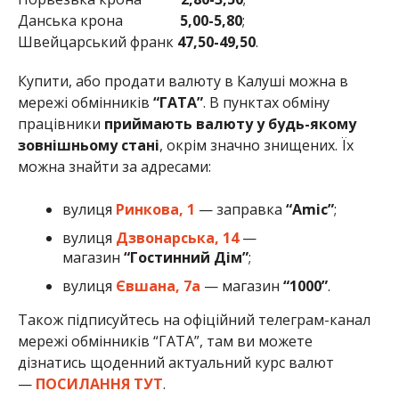
Данська крона
5,00-5,80
;
Швейцарський франк
47,50-49,50
.
Купити, або продати валюту в Калуші можна в
мережі обмінників
“ГАТА”
. В пунктах обміну
працівники
приймають валюту у будь-якому
зовнішньому стані
, окрім значно знищених. Їх
можна знайти за адресами:
вулиця
Ринкова, 1
— заправка
“Amic”
;
вулиця
Дзвонарська, 14
—
магазин
“Гостинний Дім”
;
вулиця
Євшана, 7а
— магазин
“1000”
.
Також підписуйтесь на офіційний телеграм-канал
мережі обмінників “ГАТА”, там ви можете
дізнатись щоденний актуальний курс валют
—
ПОСИЛАННЯ ТУТ
.