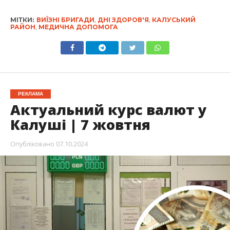
МІТКИ:
ВИЇЗНІ БРИГАДИ
,
ДНІ ЗДОРОВ'Я
,
КАЛУСЬКИЙ
РАЙОН
,
МЕДИЧНА ДОПОМОГА
РЕКЛАМА
Актуальний курс валют у
Калуші | 7 жовтня
Опубліковано
07.10.2024