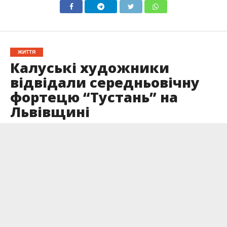
ЖИТТЯ
Калуські художники
відвідали середньовічну
фортецю “Тустань” на
Львівщині
Опубліковано
07.10.2024