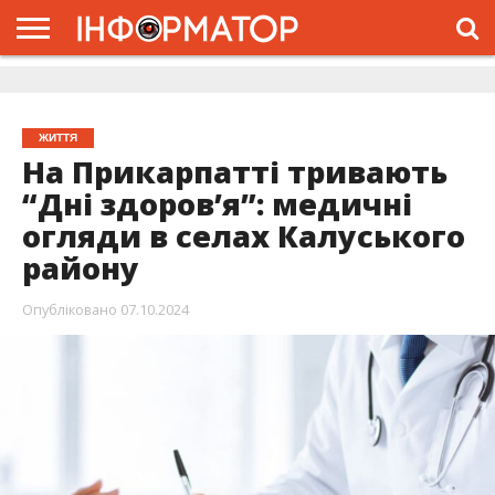
ГОЛОВНА
ЖИТТЯ
ВЛАДА
ГРОШІ
ТРЕШ
ДОЛИНА
РОЗСЛІДУВАННЯ
РЕКЛАМА
ПРО
ПРО
ІНТЕРВ’Ю
ВІДЕО
НАС
ПРОЄКТ
ЖИТТЯ
На Прикарпатті тривають
“Дні здоров’я”: медичні
огляди в селах Калуського
району
Опубліковано
07.10.2024