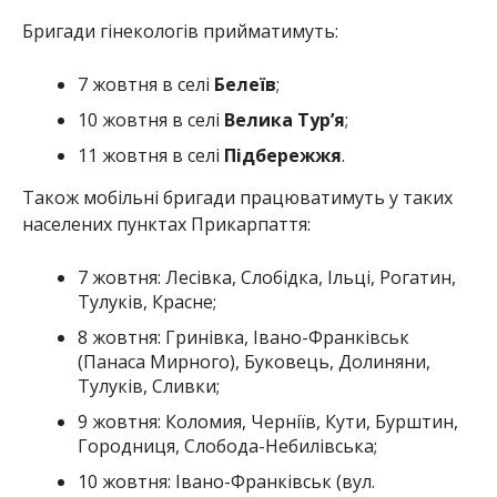
Бригади гінекологів прийматимуть:
7 жовтня в селі
Белеїв
;
10 жовтня в селі
Велика Тур’я
;
11 жовтня в селі
Підбережжя
.
Також мобільні бригади працюватимуть у таких
населених пунктах Прикарпаття:
7 жовтня: Лесівка, Слобідка, Ільці, Рогатин,
Тулуків, Красне;
8 жовтня: Гринівка, Івано-Франківськ
(Панаса Мирного), Буковець, Долиняни,
Тулуків, Сливки;
9 жовтня: Коломия, Черніїв, Кути, Бурштин,
Городниця, Слобода-Небилівська;
10 жовтня: Івано-Франківськ (вул.