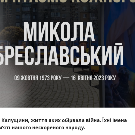
з Калущини, життя яких обірвала війна. Їхні імена
м’яті нашого нескореного народу.