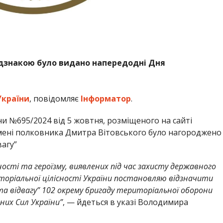
дзнакою було видано напередодні Дня
України
, повідомляє
Інформатор
.
и №695/2024 від 5 жовтня, розміщеного на сайті
імені полковника Дмитра Вітовського було нагороджено
вагу”
сті та героїзму, виявлених під час захисту державного
торіальної цілісності України постановляю відзначити
а відвагу” 102 окрему бригаду територіальної оборони
них Сил України”
, — йдеться в указі Володимира