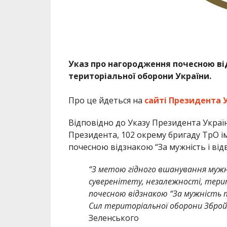
Указ про нагородження почесною ві
територіальної оборони України.
Про це йдеться на
сайті Президента 
Відповідно до Указу Президента Україн
Президента, 102 окрему бригаду ТрО 
почесною відзнакою “За мужність і від
“З метою гідного вшанування мужно
суверенітету, незалежності, тери
почесною відзнакою “За мужність т
Сил територіальної оборони Зброй
Зеленського