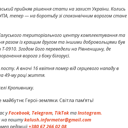
ський прийняв рішення стати на захист України. Колись
і УПА, тепер — на боротьбу зі споконвічним ворогом стане
 Калуського територіального центру комплектування та
зня разом із кращим другом та іншими добровольцями був
 Т-0910. Згодом його переведели на Рівненщину, де
оргнення ворога з боку білорусі.
а посту. А вночі 16 квітня помер від серцевого нападу в
на 49-му році життя.
елі Кропивнику.
 майбутнє Герої-земляки. Світла пам’ять!
ас у
Facebook
,
Telegram
,
TikTok
та
Instagram.
и на пошту
kalush.informator@gmail.com
мер редакції
+380 67 266 02 08