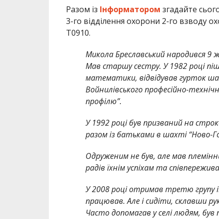
Разом із
Інформатором
згадайте сьог
3-го відділення охорони 2-го взводу о
Т0910.
Микола Бреславський народився 9 ж
Мав старшу сестру. У 1982 році піш
математики, відвідував гурток шах
Войнилівського професійно-техніч
профілю”.
У 1992 році був призваний на строк
разом із батьками в шахті “Ново-Г
Одруженим не був, але мав племінн
радів їхнім успіхам та співпережив
У 2008 році отримав третю групу ін
працював. Але і сидіти, склавши р
Часто допомагав у селі людям, бу