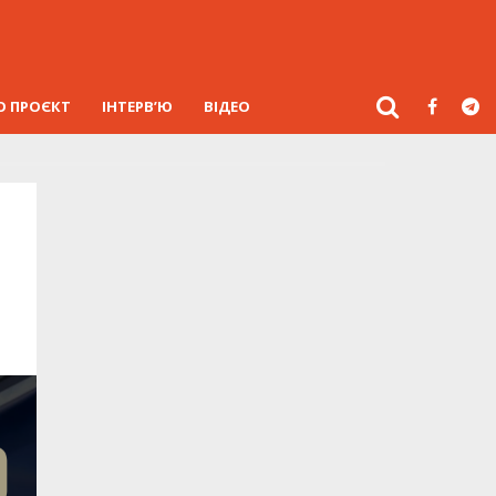
О ПРОЄКТ
ІНТЕРВ’Ю
ВІДЕО