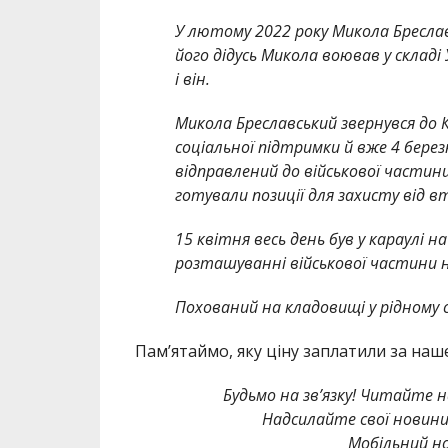
У лютому 2022 року Микола Бреслав
його дідусь Микола воював у склад
і він.
Микола Бреславський звернувся до
соціальної підтримки й вже 4 бере
відправлений до військової частини
готували позиції для захисту від вт
15 квітня весь день був у караулі н
розташуванні військової частини 
Похований на кладовищі у рідному с
Памʼятаймо, яку ціну заплатили за наше
Будьмо на зв’язку! Читайте н
Надсилайте свої новин
Мобільний но