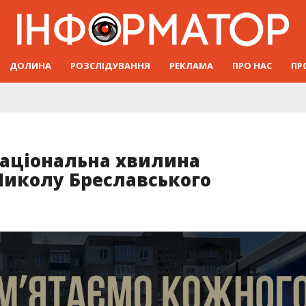
ДОЛИНА
РОЗСЛІДУВАННЯ
РЕКЛАМА
ПРО НАС
ПР
національна хвилина
Миколу Бреславського