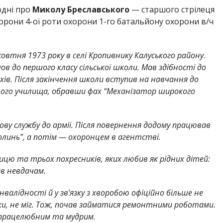
одні про
Миколу Бреславського
— старшого стрілеця
хорони 4-ої роти охорони 1-го батальйону охорони в/ч
овтня 1973 року в селі Кропивнику Калуського району.
ов до першого класу сільської школи. Мав здібності до
ів. Після закінчення школи вступив на навчання до
ного училища, обравши фах “Механізатор широкого
ову службу до армії. Після повернення додому працював
олинь”, а потім — охоронцем в агентстві.
ицю та трьох похресників, яких любив як рідних дітей:
ав невдачам.
валідності й у зв’язку з хворобою офіційно більше не
уки, не міг. Тож, почав займатися ремонтними роботами.
в працелюбним та мудрим.