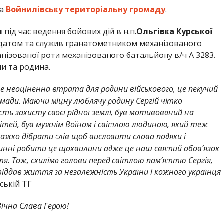
на
Войнилівську територіальну громаду
.
я
під час ведення бойових дій в н.п.
Ольгівка Курської
датом та служив гранатометником механізованого
нізованої роти механізованого батальйону в/ч А 3283.
и та родина.
це неоціненна втрата для родини військового, це пекучий
мади. Маючи міцну люблячу родину Сергій чітко
ть захисту своєї рідної землі, був мотивований на
дітей, був мужнім Воїном і світлою людиною, який теж
Важко дібрати слів щоб висловити слова подяки і
винні робити це щохвилини адже це наш святий обовʼязок
тя. Тож, схилімо голови перед світлою памʼяттю Сергія,
 віддав життя за незалежність України і кожного українця
ській ТГ
Вічна Слава Герою!