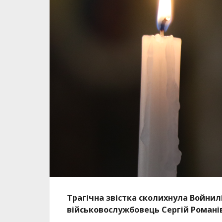
Трагічна звістка сколихнула Войнилі
військовослужбовець Сергій Романів