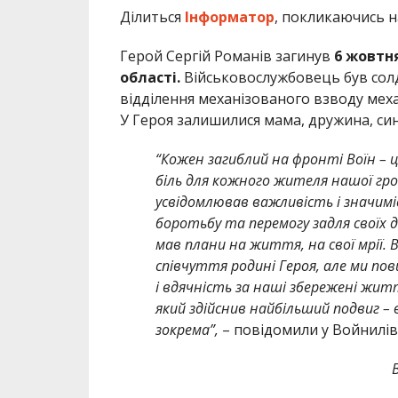
Ділиться
Інформатор
, покликаючись 
Герой Сергій Романів загинув
6 жовтн
області.
Військовослужбовець був сол
відділення механізованого взводу меха
У Героя залишилися мама, дружина, син
“Кожен загиблий на фронті Воїн – 
біль для кожного жителя нашої гро
усвідомлював важливість і значиміс
боротьбу та перемогу задля своїх 
мав плани на життя, на свої мрії. 
співчуття родині Героя, але ми по
і вдячність за наші збережені жит
який здійснив найбільший подвиг –
зокрема”,
– повідомили у Войнилів