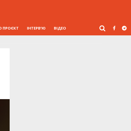
О ПРОЄКТ
ІНТЕРВ’Ю
ВІДЕО